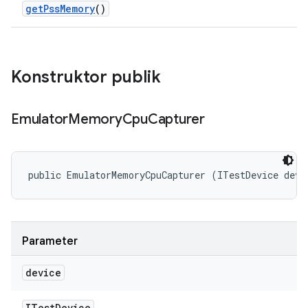
get
Pss
Memory
()
Konstruktor publik
Emulator
Memory
Cpu
Capturer
public EmulatorMemoryCpuCapturer (ITestDevice devi
Parameter
device
ITest
Device