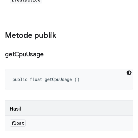
Metode publik
get
Cpu
Usage
public float getCpuUsage ()
Hasil
float