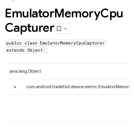
Emulator
Memory
Cpu
Capturer
public class EmulatorMemoryCpuCapturer
extends Object
java.lang.Object
↳
com.android.tradefed.device.metric.EmulatorMemory