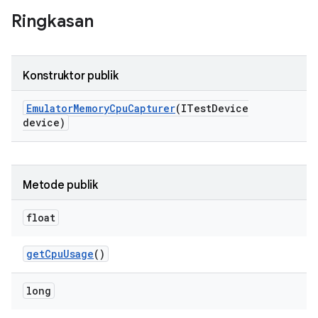
Ringkasan
Konstruktor publik
Emulator
Memory
Cpu
Capturer
(ITest
Device
device)
Metode publik
float
get
Cpu
Usage
()
long