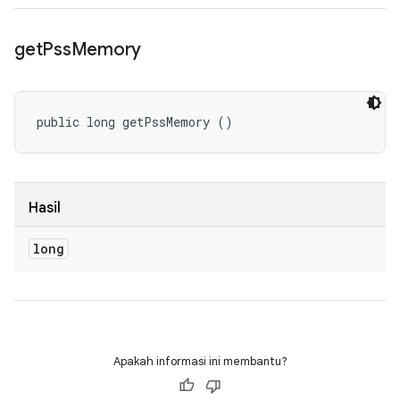
get
Pss
Memory
public long getPssMemory ()
Hasil
long
Apakah informasi ini membantu?