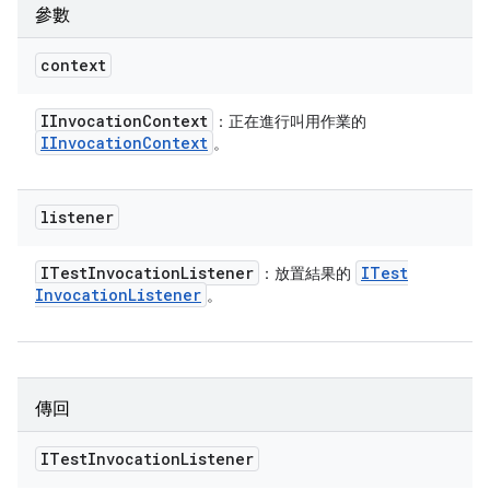
參數
context
IInvocation
Context
：正在進行叫用作業的
IInvocation
Context
。
listener
ITest
Invocation
Listener
ITest
：放置結果的
Invocation
Listener
。
傳回
ITest
Invocation
Listener