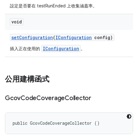
設定是否要在 testRunEnded 上收集涵蓋率。
void
set
Configuration
(
IConfiguration
config)
IConfiguration
插入正在使用的
。
公用建構函式
Gcov
Code
Coverage
Collector
public GcovCodeCoverageCollector ()