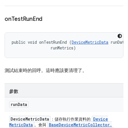
on
Test
Run
End
public void onTestRunEnd (
DeviceMetricData
 runData,
 runMetrics)
測試結束時的回呼。這時應該要清理了。
參數
run
Data
Device
Metric
Data
Device
：儲存執行作業資料的
Metric
Data
Base
Device
Metric
Collector
.
。會與