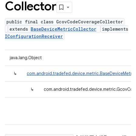
Collector
public final class GcovCodeCoverageCollector
extends
BaseDeviceMetricCollector
implements
IConfigurationReceiver
java.lang.Object
↳
com.android.tradefed.device.metric.BaseDeviceMetric
↳
com.android.tradefed.device.metric.GcovCo