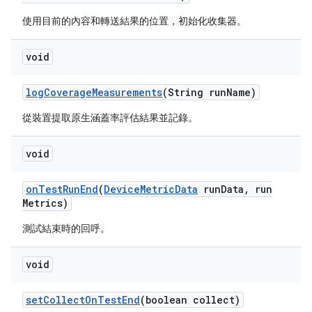
使用目前的內容和轉送結果的位置，初始化收集器。
void
log
Coverage
Measurements
(String run
Name)
從裝置提取原生涵蓋率評估結果並記錄。
void
on
Test
Run
End
(
Device
Metric
Data
run
Data
,
run
Metrics)
測試結束時的回呼。
void
set
Collect
On
Test
End
(boolean collect)