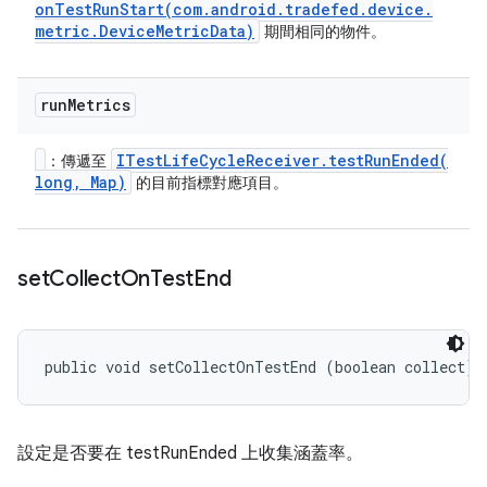
onTestRunStart(
com
.
android
.
tradefed
.
device
.
metric
.
Device
Metric
Data)
期間相同的物件。
run
Metrics
ITest
Life
Cycle
Receiver
.
testRunEnded(
：傳遞至
long
,
Map)
的目前指標對應項目。
set
Collect
On
Test
End
public void setCollectOnTestEnd (boolean collect)
設定是否要在 testRunEnded 上收集涵蓋率。