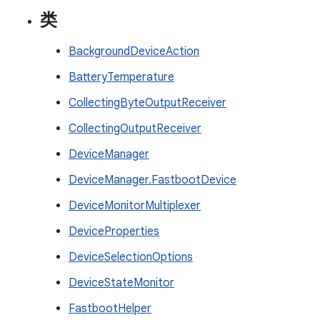
类
BackgroundDeviceAction
BatteryTemperature
CollectingByteOutputReceiver
CollectingOutputReceiver
DeviceManager
DeviceManager.FastbootDevice
DeviceMonitorMultiplexer
DeviceProperties
DeviceSelectionOptions
DeviceStateMonitor
FastbootHelper