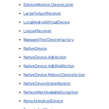
IDeviceMonitor.DeviceLister
LargeOutputReceiver
LocalAndroidVirtualDevice
LogcatReceiver
ManagedTestDeviceFactory
NativeDevice
NativeDevice.AdbAction
NativeDevice.AdbShellAction
NativeDevice.RebootDeviceAction
NativeDeviceStateMonitor
NetworkNotAvailableException
RemoteAndroidDevice