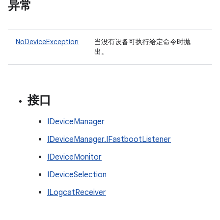
异常
NoDeviceException
当没有设备可执行给定命令时抛
出。
接口
IDeviceManager
IDeviceManager.IFastbootListener
IDeviceMonitor
IDeviceSelection
ILogcatReceiver