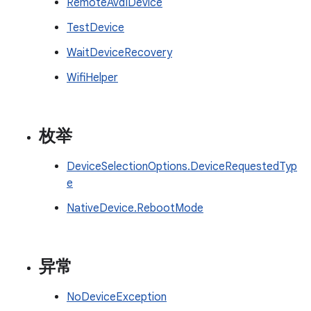
RemoteAvdIDevice
TestDevice
WaitDeviceRecovery
WifiHelper
枚举
DeviceSelectionOptions.DeviceRequestedTyp
e
NativeDevice.RebootMode
异常
NoDeviceException