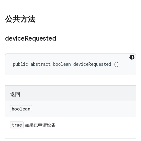
公共方法
device
Requested
public abstract boolean deviceRequested ()
返回
boolean
true
如果已申请设备