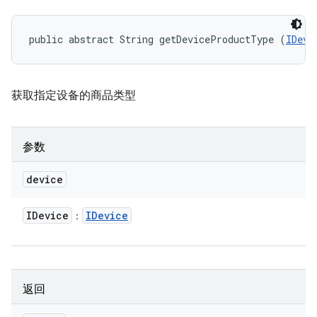
public abstract String getDeviceProductType (
IDevi
获取指定设备的商品类型
参数
device
IDevice
IDevice
：
返回