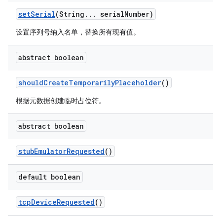
set
Serial
(String
.
.
.
serial
Number)
设置序列号纳入名单，替换所有现有值。
abstract boolean
should
Create
Temporarily
Placeholder
()
根据元数据创建临时占位符。
abstract boolean
stub
Emulator
Requested
()
default boolean
tcp
Device
Requested
()