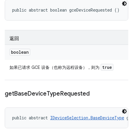
public abstract boolean gceDeviceRequested ()
返回
boolean
true
如果已请求 GCE 设备（也称为远程设备），则为
get
Base
Device
Type
Requested
public abstract 
IDeviceSelection.BaseDeviceType
 ge