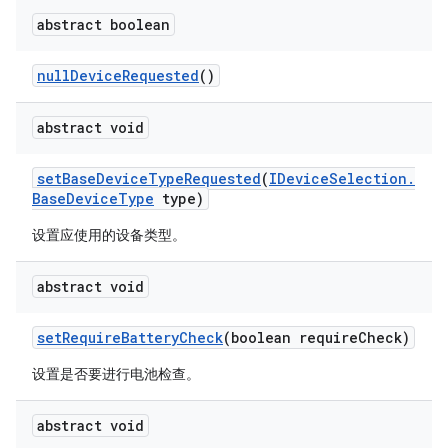
abstract boolean
null
Device
Requested
()
abstract void
set
Base
Device
Type
Requested
(
IDevice
Selection
.
Base
Device
Type
type)
设置应使用的设备类型。
abstract void
set
Require
Battery
Check
(boolean require
Check)
设置是否要进行电池检查。
abstract void