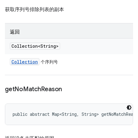
获取序列号排除列表的副本
返回
Collection<String>
Collection
个序列号
get
No
Match
Reason
public abstract Map<String, String> getNoMatchReas