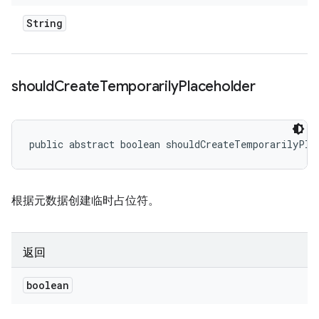
String
should
Create
Temporarily
Placeholder
public abstract boolean shouldCreateTemporarilyPla
根据元数据创建临时占位符。
返回
boolean