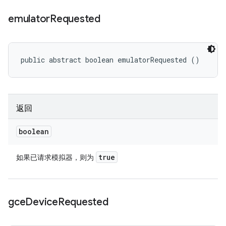
emulator
Requested
public abstract boolean emulatorRequested ()
返回
boolean
true
如果已请求模拟器，则为
gce
Device
Requested