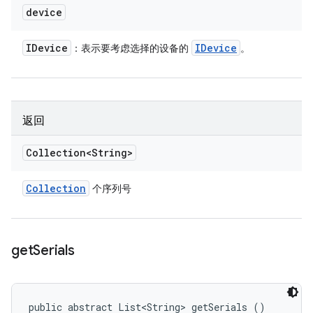
device
IDevice
IDevice
：表示要考虑选择的设备的
。
返回
Collection<String>
Collection
个序列号
get
Serials
public abstract List<String> getSerials ()