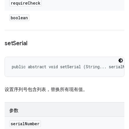
require
Check
boolean
set
Serial
public abstract void setSerial (String... serialNu
设置序列号包含列表，替换所有现有值。
参数
serial
Number