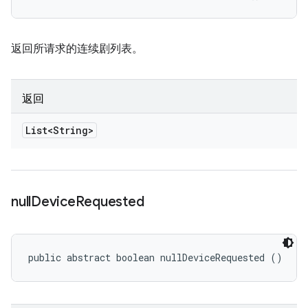
返回所请求的连续剧列表。
返回
List<String>
null
Device
Requested
public abstract boolean nullDeviceRequested ()