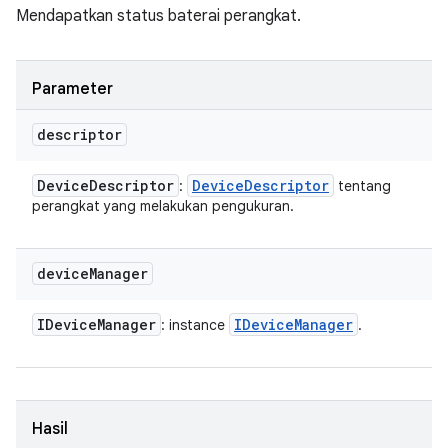
Mendapatkan status baterai perangkat.
Parameter
descriptor
Device
Descriptor
Device
Descriptor
:
tentang
perangkat yang melakukan pengukuran.
device
Manager
IDevice
Manager
IDevice
Manager
: instance
.
Hasil