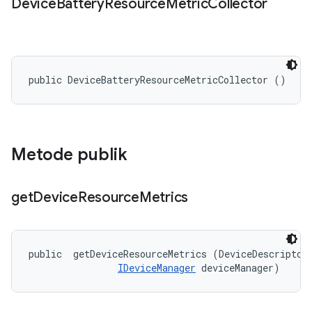
Device
Battery
Resource
Metric
Collector
public DeviceBatteryResourceMetricCollector ()
Metode publik
get
Device
Resource
Metrics
public 
 getDeviceResourceMetrics (DeviceDescriptor 
IDeviceManager
 deviceManager)