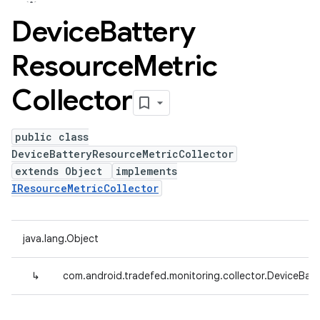
Device
Battery
Resource
Metric
Collector
public class
DeviceBatteryResourceMetricCollector
extends Object
implements
IResourceMetricCollector
java.lang.Object
↳
com.android.tradefed.monitoring.collector.DeviceBatt