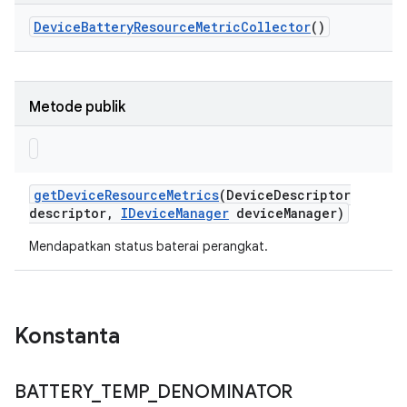
Device
Battery
Resource
Metric
Collector
()
Metode publik
get
Device
Resource
Metrics
(Device
Descriptor
descriptor
,
IDevice
Manager
device
Manager)
Mendapatkan status baterai perangkat.
Konstanta
BATTERY
_
TEMP
_
DENOMINATOR