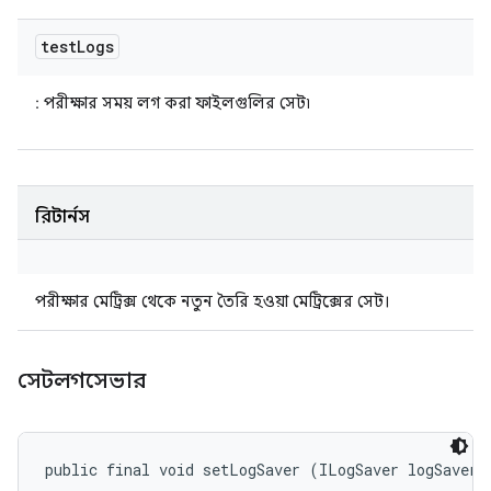
test
Logs
: পরীক্ষার সময় লগ করা ফাইলগুলির সেট৷
রিটার্নস
পরীক্ষার মেট্রিক্স থেকে নতুন তৈরি হওয়া মেট্রিক্সের সেট।
সেটলগসেভার
public final void setLogSaver (ILogSaver logSaver)