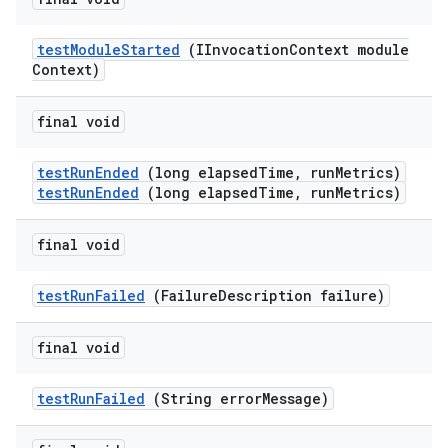
test
Module
Started
(IInvocation
Context module
Context)
final void
test
Run
Ended
(long elapsed
Time
,
run
Metrics)
testRunEnded
(long elapsedTime, runMetrics)
final void
test
Run
Failed
(Failure
Description failure)
final void
test
Run
Failed
(String error
Message)