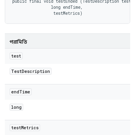
public final void testEnded (TestDescription test, 
                long endTime, 

 testMetrics)
পরামিতি
test
Test
Description
end
Time
long
test
Metrics