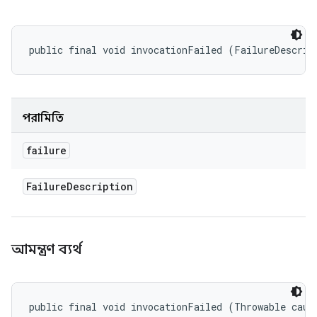
public final void invocationFailed (FailureDescrip
পরামিতি
failure
Failure
Description
আমন্ত্রণ ব্যর্থ
public final void invocationFailed (Throwable caus