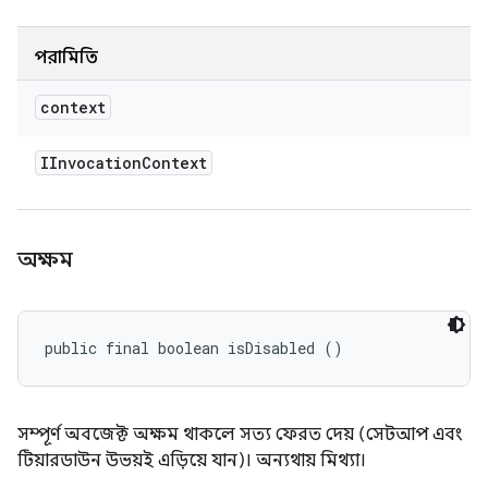
পরামিতি
context
IInvocation
Context
অক্ষম
public final boolean isDisabled ()
সম্পূর্ণ অবজেক্ট অক্ষম থাকলে সত্য ফেরত দেয় (সেটআপ এবং
টিয়ারডাউন উভয়ই এড়িয়ে যান)। অন্যথায় মিথ্যা।