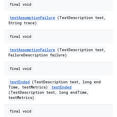
final void
test
Assumption
Failure
(Test
Description test
,
String trace)
final void
test
Assumption
Failure
(Test
Description test
,
Failure
Description failure)
final void
test
Ended
(Test
Description test
,
long end
Time
,
test
Metrics)
testEnded
(TestDescription test, long endTime,
testMetrics)
final void