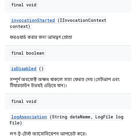
final void
invocation
Started
(IInvocation
Context
context)
ফরওয়ার্ড করার জন্য আমন্ত্রণ শ্রোতা
final boolean
is
Disabled
()
সম্পূর্ণ অবজেক্ট অক্ষম থাকলে সত্য ফেরত দেয় (সেটআপ এবং
টিয়ারডাউন উভয়ই এড়িয়ে যান)।
final void
log
Association
(String data
Name
,
Log
File log
File)
লগ-টু-টেস্ট অ্যাসোসিয়েশন আপডেট করে।