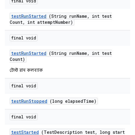
final void
test
Run
Started
(String run
Name
,
int test
Count
,
int attempt
Number)
final void
test
Run
Started
(String run
Name
,
int test
Count)
টেস্ট রান কলব্যাক
final void
test
Run
Stopped
(long elapsed
Time)
final void
test
Started
(Test
Description test
,
long start