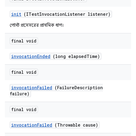
init
(ITest
Invocation
Listener listener)
পোস্ট প্রসেসরের প্রাথমিক ধাপ।
final void
invocation
Ended
(long elapsed
Time)
final void
invocation
Failed
(Failure
Description
failure)
final void
invocation
Failed
(Throwable cause)