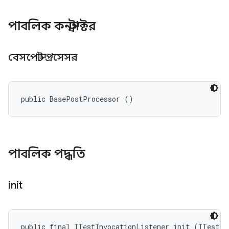
পাবলিক কনস্ট্রাক্টর
বেসপোস্ট প্রসেসর
public BasePostProcessor ()
পাবলিক পদ্ধতি
init
public final ITestInvocationListener init (ITestIn