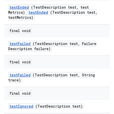
test
Ended
(Test
Description test
,
test
Metrics)
testEnded
(TestDescription test,
testMetrics)
final void
test
Failed
(Test
Description test
,
Failure
Description failure)
final void
test
Failed
(Test
Description test
,
String
trace)
final void
test
Ignored
(Test
Description test)