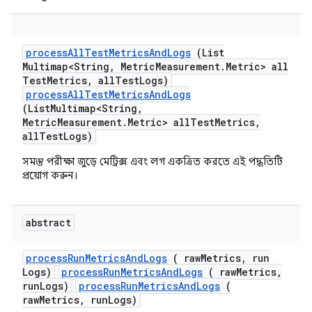
process
All
Test
Metrics
And
Logs
(List
Multimap<String
,
Metric
Measurement
.
Metric> all
Test
Metrics
,
all
Test
Logs)
processAllTestMetricsAndLogs
(ListMultimap<String,
MetricMeasurement.Metric> allTestMetrics,
allTestLogs)
সমস্ত পরীক্ষা জুড়ে মেট্রিক্স এবং লগ একত্রিত করতে এই পদ্ধতিটি
প্রয়োগ করুন।
abstract
process
Run
Metrics
And
Logs
( raw
Metrics
,
run
Logs)
processRunMetricsAndLogs
( rawMetrics,
runLogs)
processRunMetricsAndLogs
(
rawMetrics, runLogs)