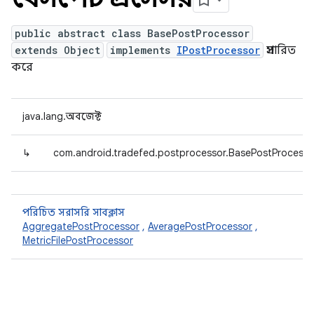
public abstract class BasePostProcessor
extends Object
implements
IPostProcessor
প্রসারিত
করে
java.lang.অবজেক্ট
↳
com.android.tradefed.postprocessor.BasePostProcesso
পরিচিত সরাসরি সাবক্লাস
AggregatePostProcessor
,
AveragePostProcessor
,
MetricFilePostProcessor