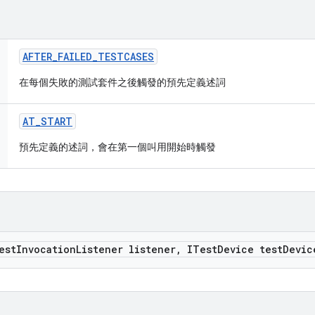
AFTER
_
FAILED
_
TESTCASES
在每個失敗的測試套件之後觸發的預先定義述詞
AT
_
START
預先定義的述詞，會在第一個叫用開始時觸發
est
Invocation
Listener listener
,
ITest
Device test
Devic