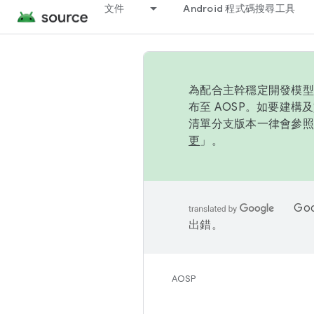
文件
Android 程式碼搜尋工具
為配合主幹穩定開發模型，
布至 AOSP。如要建構及
清單分支版本一律會參照推
更
」。
Go
出錯。
AOSP