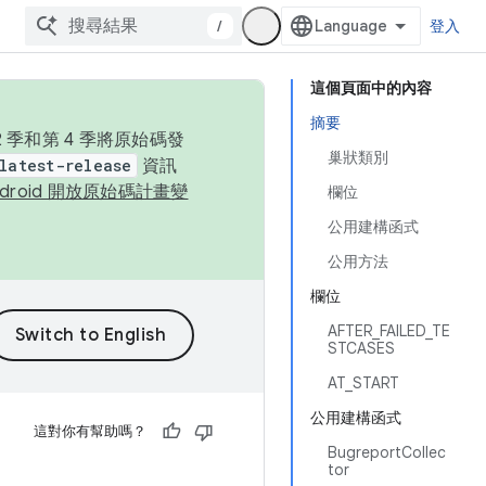
/
登入
這個頁面中的內容
摘要
季和第 4 季將原始碼發
巢狀類別
latest-release
資訊
ndroid 開放原始碼計畫變
欄位
公用建構函式
公用方法
欄位
AFTER_FAILED_TE
STCASES
AT_START
公用建構函式
這對你有幫助嗎？
BugreportCollec
tor