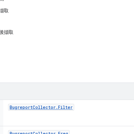
擷取
後擷取
Bugreport
Collector
.
Filter
Bugreport
Collector
.
Freq