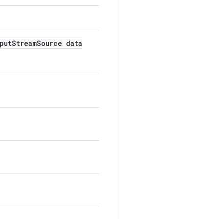
put
Stream
Source data