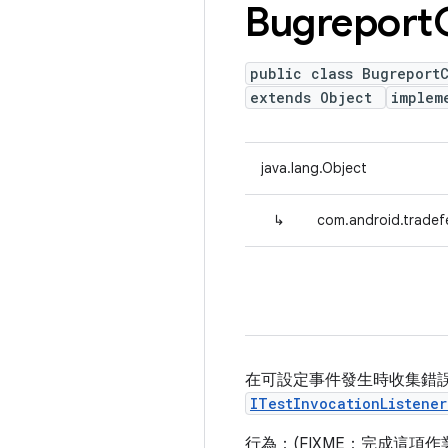
Bugreport
public class Bugreport
extends Object
implem
java.lang.Object
↳
com.android.tradef
在可設定事件發生時收集錯
ITestInvocationListener
行為：(FIXME：完成這項作