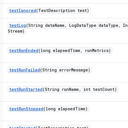
test
Ignored
(Test
Description test)
test
Log
(String data
Name
,
Log
Data
Type data
Type
,
In
Stream)
test
Run
Ended
(long elapsed
Time
,
run
Metrics)
test
Run
Failed
(String error
Message)
test
Run
Started
(String run
Name
,
int test
Count)
test
Run
Stopped
(long elapsed
Time)