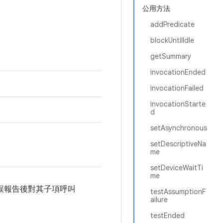
公用方法
addPredicate
blockUntilIdle
getSummary
invocationEnded
invocationFailed
invocationStarte
d
setAsynchronous
setDescriptiveNa
me
setDeviceWaitTi
me
誤報告後對其子項呼叫
testAssumptionF
ailure
testEnded