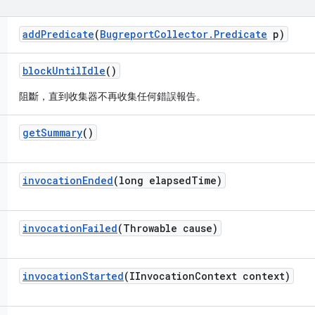
add
Predicate
(
Bugreport
Collector
.
Predicate
p)
block
Until
Idle
()
阻斷，直到收集器不再收集任何錯誤報告。
get
Summary
()
invocation
Ended
(long elapsed
Time)
invocation
Failed
(Throwable cause)
invocation
Started
(IInvocation
Context context)