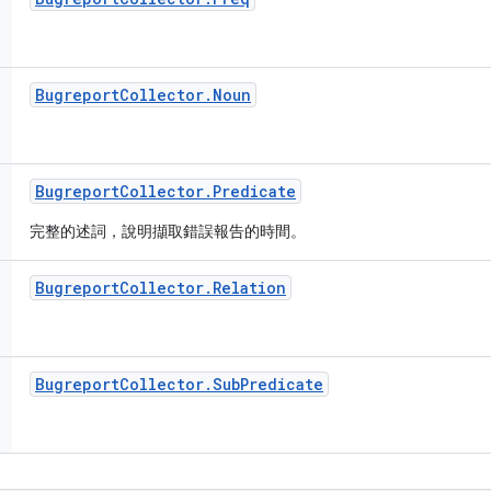
Bugreport
Collector
.
Noun
Bugreport
Collector
.
Predicate
完整的述詞，說明擷取錯誤報告的時間。
Bugreport
Collector
.
Relation
Bugreport
Collector
.
Sub
Predicate