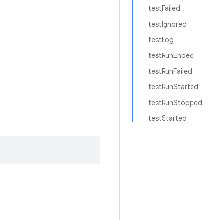
testFailed
testIgnored
testLog
testRunEnded
testRunFailed
testRunStarted
testRunStopped
testStarted