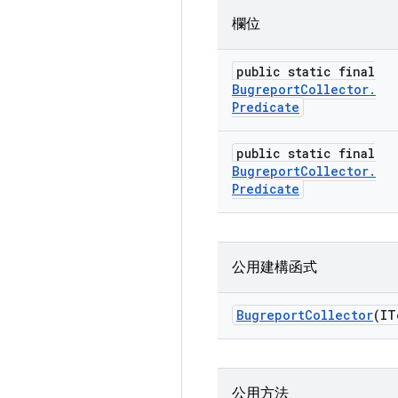
欄位
public static final
Bugreport
Collector
.
Predicate
public static final
Bugreport
Collector
.
Predicate
公用建構函式
Bugreport
Collector
(IT
公用方法