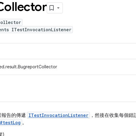
Collector
Collector
ents ITestInvocationListener
ed.result.BugreportCollector
誤報告的傳遞
ITestInvocationListener
，然後在收集每個錯
#testLog
。
業)