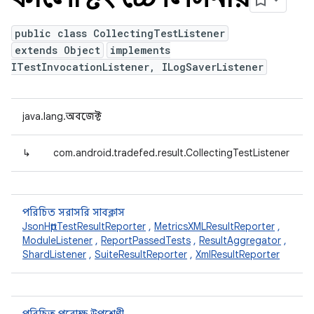
public class CollectingTestListener
extends Object
implements
ITestInvocationListener, ILogSaverListener
java.lang.অবজেক্ট
↳
com.android.tradefed.result.CollectingTestListener
পরিচিত সরাসরি সাবক্লাস
JsonHttpTestResultReporter
,
MetricsXMLResultReporter
,
ModuleListener
,
ReportPassedTests
,
ResultAggregator
,
ShardListener
,
SuiteResultReporter
,
XmlResultReporter