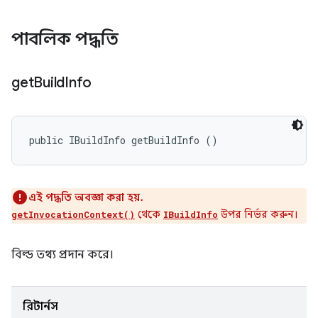
পাবলিক পদ্ধতি
get
Build
Info
public IBuildInfo getBuildInfo ()
এই পদ্ধতি অবজ্ঞা করা হয়.
থেকে
উপর নির্ভর করুন।
getInvocationContext()
IBuildInfo
বিল্ড তথ্য প্রদান করে।
রিটার্নস