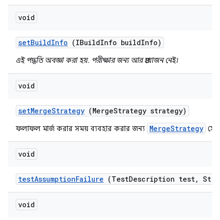
void
set
Build
Info
(IBuild
Info build
Info)
এই পদ্ধতি অবজ্ঞা করা হয়. পরীক্ষার জন্য আর প্রয়োজন নেই।
void
set
Merge
Strategy
(Merge
Strategy strategy)
MergeStrategy
ফলাফল মার্জ করার সময় ব্যবহার করার জন্য
সেট
void
test
Assumption
Failure
(Test
Description test
,
Stri
void