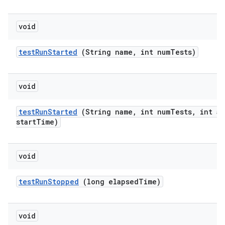
void
test
Run
Started
(String name
,
int num
Tests)
void
test
Run
Started
(String name
,
int num
Tests
,
int at
start
Time)
void
test
Run
Stopped
(long elapsed
Time)
void