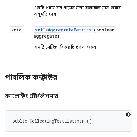
একটি প্রদত্ত রান নামের জন্য ফলাফল সাফ করার
অনুমতি দেয়।
void
set
Is
Aggregrate
Metrics
(boolean
aggregate)
'সমষ্টি মেট্রিক্স' বিকল্পটি টগল করুন
পাবলিক কনস্ট্রাক্টর
কালেক্টিং টেস্ট লিসনার
public CollectingTestListener ()