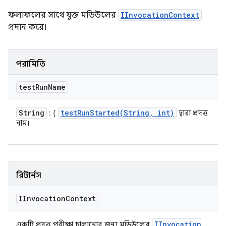
ফলাফলের সাথে যুক্ত মডিউলের
IInvocationContext
প্রদান করে।
পরামিতি
test
Run
Name
String
testRunStarted(
String
,
int)
: {
দ্বারা প্রদত্ত
নাম।
রিটার্নস
IInvocation
Context
IInvocation
একটি প্রদত্ত পরীক্ষা চালানোর জন্য মডিউলের