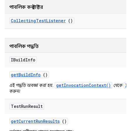
পাবলিক কনস্ট্রাক্টর
Collecting
Test
Listener
()
পাবলিক পদ্ধতি
IBuild
Info
get
Build
Info
()
getInvocationContext()
IB
এই পদ্ধতি অবজ্ঞা করা হয়.
থেকে
করুন।
Test
Run
Result
get
Current
Run
Results
()