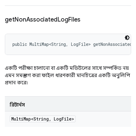
get
Non
Associated
Log
Files
public MultiMap<String, LogFile> getNonAssociatedL
একটি পরীক্ষা চালানো বা একটি মডিউলের সাথে সম্পর্কিত নয়
এমন সমস্ত লগ করা ফাইল ধারণকারী মানচিত্রের একটি অনুলিপি
প্রদান করে৷
রিটার্নস
Multi
Map<String
,
Log
File>