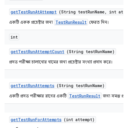
get
Test
Run
At
Attempt
(String test
Run
Name
,
int atte
TestRunResult
একটি একক প্রচেষ্টার জন্য
ফেরত দিন।
int
get
Test
Run
Attempt
Count
(String test
Run
Name)
প্রদত্ত পরীক্ষা চালানোর নামের জন্য প্রচেষ্টার সংখ্যা প্রদান করে।
get
Test
Run
Attempts
(String test
Run
Name)
TestRunResult
একটি প্রদত্ত পরীক্ষার রানের একটি
জন্য সমস্ত প্রচেষ
get
Test
Run
For
Attempts
(int attempt)