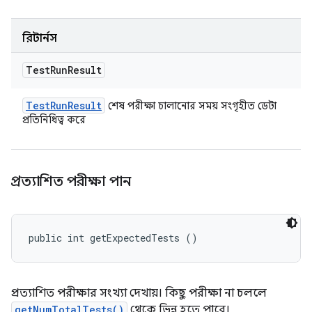
রিটার্নস
Test
Run
Result
Test
Run
Result
শেষ পরীক্ষা চালানোর সময় সংগৃহীত ডেটা
প্রতিনিধিত্ব করে
প্রত্যাশিত পরীক্ষা পান
public int getExpectedTests ()
প্রত্যাশিত পরীক্ষার সংখ্যা দেখায়। কিছু পরীক্ষা না চললে
getNumTotalTests()
থেকে ভিন্ন হতে পারে।