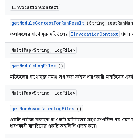
IInvocation
Context
get
Module
Context
For
Run
Result
(String test
Run
Name
IInvocationContext
ফলাফলের সাথে যুক্ত মডিউলের
প্রদান কর
Multi
Map<String
,
Log
File>
get
Module
Log
Files
()
মডিউলের সাথে যুক্ত সমস্ত লগ করা ফাইল ধারণকারী মানচিত্রের একটি 
Multi
Map<String
,
Log
File>
get
Non
Associated
Log
Files
()
একটি পরীক্ষা চালানো বা একটি মডিউলের সাথে সম্পর্কিত নয় এমন সম
ধারণকারী মানচিত্রের একটি অনুলিপি প্রদান করে৷