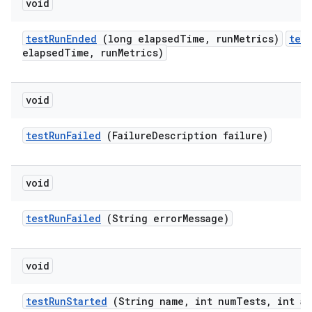
void
test
Run
Ended
(long elapsed
Time
,
run
Metrics)
tes
elapsedTime, runMetrics)
void
test
Run
Failed
(Failure
Description failure)
void
test
Run
Failed
(String error
Message)
void
test
Run
Started
(String name
,
int num
Tests
,
int at