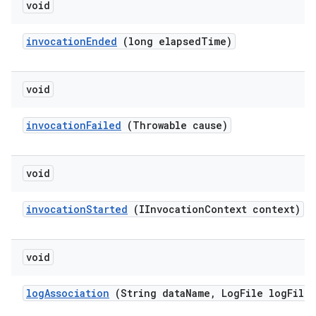
void
invocation
Ended
(long elapsed
Time)
void
invocation
Failed
(Throwable cause)
void
invocation
Started
(IInvocation
Context context)
void
log
Association
(String data
Name
,
Log
File log
File)