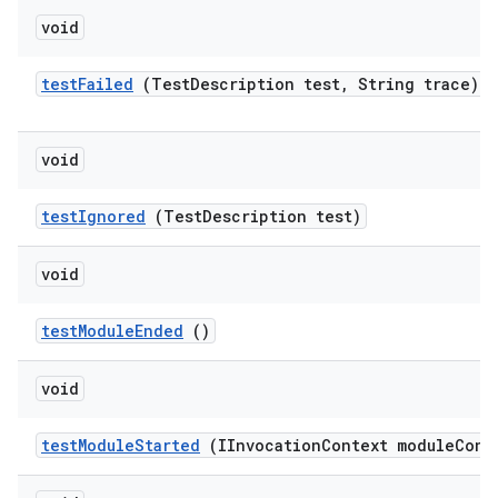
void
test
Failed
(Test
Description test
,
String trace)
void
test
Ignored
(Test
Description test)
void
test
Module
Ended
()
void
test
Module
Started
(IInvocation
Context module
Cont