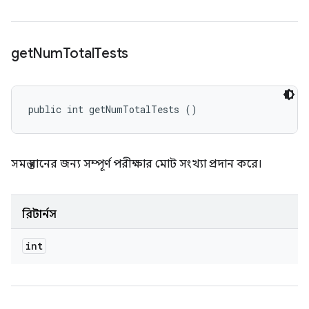
get
Num
Total
Tests
public int getNumTotalTests ()
সমস্ত রানের জন্য সম্পূর্ণ পরীক্ষার মোট সংখ্যা প্রদান করে।
রিটার্নস
int