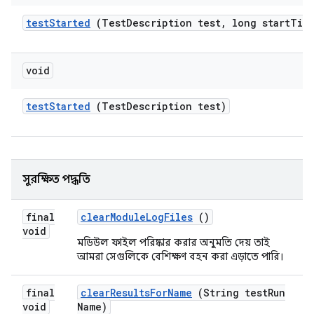
test
Started
(Test
Description test
,
long start
Tim
void
test
Started
(Test
Description test)
সুরক্ষিত পদ্ধতি
final
clear
Module
Log
Files
()
void
মডিউল ফাইল পরিষ্কার করার অনুমতি দেয় তাই
আমরা সেগুলিকে বেশিক্ষণ বহন করা এড়াতে পারি।
final
clear
Results
For
Name
(String test
Run
void
Name)