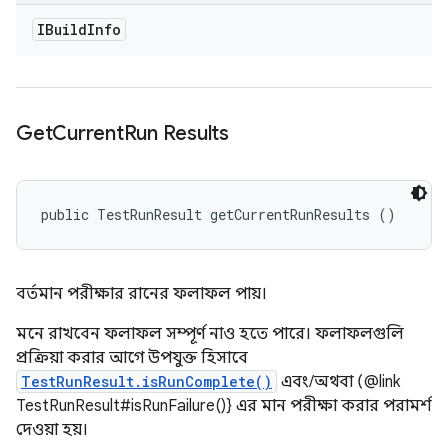
IBuild
Info
Get
Current
Run Results
public TestRunResult getCurrentRunResults ()
বর্তমান পরীক্ষার রানের ফলাফল পায়।
মনে রাখবেন ফলাফল সম্পূর্ণ নাও হতে পারে। ফলাফলগুলি
প্রক্রিয়া করার আগে উপযুক্ত হিসাবে
TestRunResult.isRunComplete()
এবং/অথবা (@link
TestRunResult#isRunFailure()} এর মান পরীক্ষা করার পরামর্শ
দেওয়া হয়।