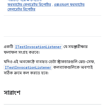
পরিচিত পরোক্ষ উপশ্রেণী
ফরম্যাটেড জেনারেটর রিপোর্টার
,
এক্সএমএল ফরম্যাটেড
জেনারেটর রিপোর্টার
একটি
ITestInvocationListener
যে সমস্ত পরীক্ষার
ফলাফল সংগ্রহ করবে।
যদিও এই অবজেক্টে ব্যবহৃত ডেটা স্ট্রাকচারগুলি থ্রেড-সেফ,
ITestInvocationListener
কলব্যাকগুলিকে অবশ্যই
সঠিক ক্রমে কল করতে হবে৷
সারাংশ