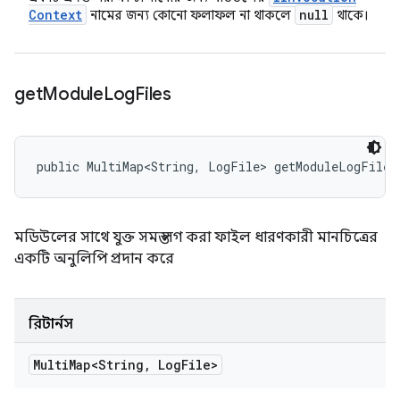
Context
null
নামের জন্য কোনো ফলাফল না থাকলে
থাকে।
get
Module
Log
Files
public MultiMap<String, LogFile> getModuleLogFiles
মডিউলের সাথে যুক্ত সমস্ত লগ করা ফাইল ধারণকারী মানচিত্রের
একটি অনুলিপি প্রদান করে
রিটার্নস
Multi
Map<String
,
Log
File>