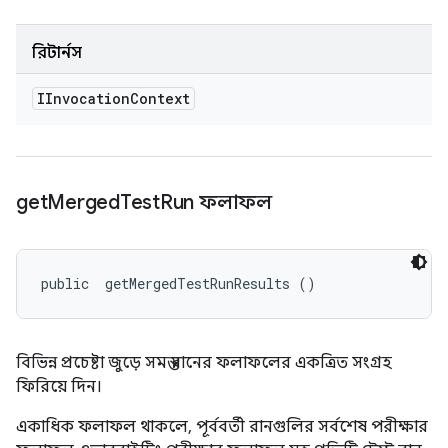
রিটার্নস
IInvocation
Context
get
Merged
Test
Run ফলাফল
public 
 getMergedTestRunResults ()
বিভিন্ন প্রচেষ্টা জুড়ে সমস্ত রানের ফলাফলের একত্রিত সংগ্রহ
ফিরিয়ে দিন।
একাধিক ফলাফল থাকলে, পূর্ববর্তী রানগুলির সর্বশেষ পরীক্ষার