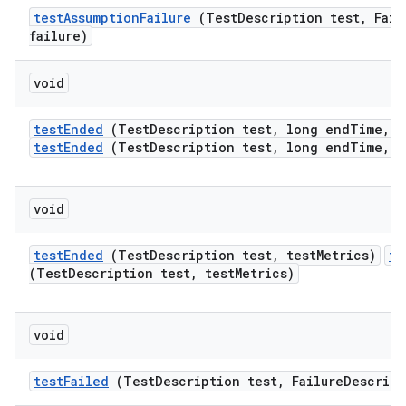
test
Assumption
Failure
(Test
Description test
,
Fail
failure)
void
test
Ended
(Test
Description test
,
long end
Time
,
t
testEnded
(TestDescription test, long endTime, t
void
test
Ended
(Test
Description test
,
test
Metrics)
te
(TestDescription test, testMetrics)
void
test
Failed
(Test
Description test
,
Failure
Descript