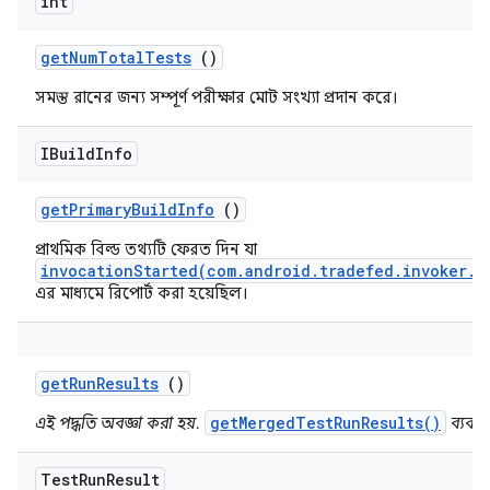
int
get
Num
Total
Tests
()
সমস্ত রানের জন্য সম্পূর্ণ পরীক্ষার মোট সংখ্যা প্রদান করে।
IBuild
Info
get
Primary
Build
Info
()
প্রাথমিক বিল্ড তথ্যটি ফেরত দিন যা
invocationStarted(com.android.tradefed.invoker.I
এর মাধ্যমে রিপোর্ট করা হয়েছিল।
get
Run
Results
()
getMergedTestRunResults()
এই পদ্ধতি অবজ্ঞা করা হয়.
ব্যবহ
Test
Run
Result