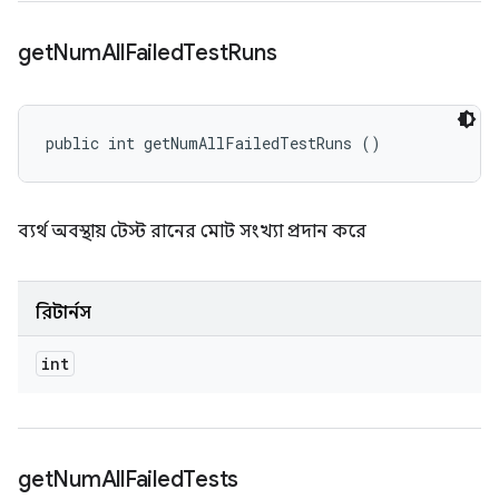
get
Num
All
Failed
Test
Runs
public int getNumAllFailedTestRuns ()
ব্যর্থ অবস্থায় টেস্ট রানের মোট সংখ্যা প্রদান করে
রিটার্নস
int
get
Num
All
Failed
Tests