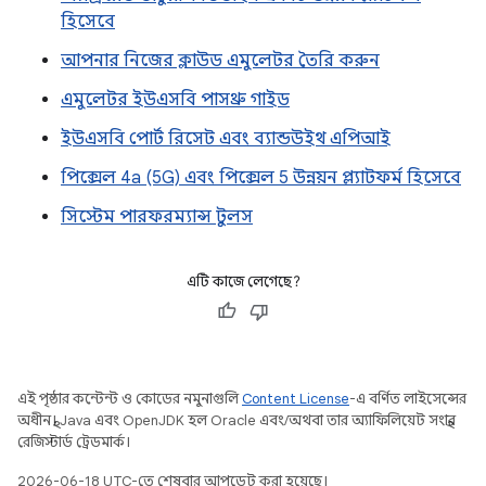
হিসেবে
আপনার নিজের ক্লাউড এমুলেটর তৈরি করুন
এমুলেটর ইউএসবি পাসথ্রু গাইড
ইউএসবি পোর্ট রিসেট এবং ব্যান্ডউইথ এপিআই
পিক্সেল 4a (5G) এবং পিক্সেল 5 উন্নয়ন প্ল্যাটফর্ম হিসেবে
সিস্টেম পারফরম্যান্স টুলস
এটি কাজে লেগেছে?
এই পৃষ্ঠার কন্টেন্ট ও কোডের নমুনাগুলি
Content License
-এ বর্ণিত লাইসেন্সের
অধীনস্থ। Java এবং OpenJDK হল Oracle এবং/অথবা তার অ্যাফিলিয়েট সংস্থার
রেজিস্টার্ড ট্রেডমার্ক।
2026-06-18 UTC-তে শেষবার আপডেট করা হয়েছে।