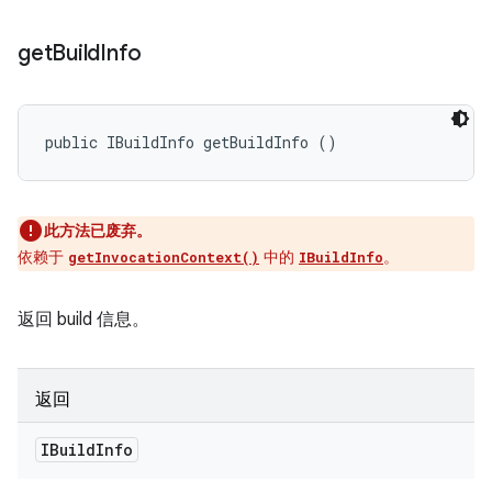
get
Build
Info
public IBuildInfo getBuildInfo ()
此方法已废弃。
依赖于
中的
。
getInvocationContext()
IBuildInfo
返回 build 信息。
返回
IBuild
Info