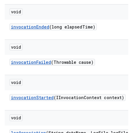
void
invocation
Ended
(long elapsed
Time)
void
invocation
Failed
(Throwable cause)
void
invocation
Started
(IInvocation
Context context)
void
log
Association
(String data
Name
,
Log
File log
File)