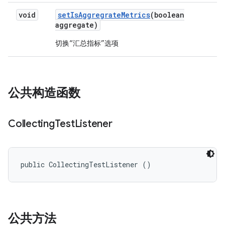
void
set
Is
Aggregrate
Metrics
(boolean
aggregate)
切换“汇总指标”选项
公共构造函数
Collecting
Test
Listener
public CollectingTestListener ()
公共方法