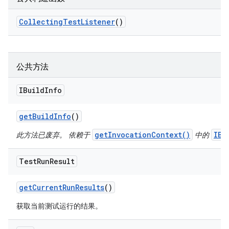
Collecting
Test
Listener
()
公共方法
IBuild
Info
get
Build
Info
()
getInvocationContext()
IBu
此方法已废弃。 依赖于
中的
Test
Run
Result
get
Current
Run
Results
()
获取当前测试运行的结果。