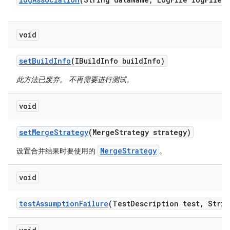
void
set
Build
Info
(IBuild
Info build
Info)
此方法已废弃。 不再需要进行测试。
void
set
Merge
Strategy
(Merge
Strategy strategy)
MergeStrategy
设置合并结果时要使用的
。
void
test
Assumption
Failure
(Test
Description test
,
Strin