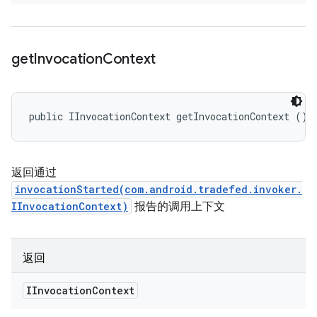
get
Invocation
Context
public IInvocationContext getInvocationContext ()
返回通过
invocationStarted(com.android.tradefed.invoker.
IInvocationContext)
报告的调用上下文
返回
IInvocation
Context