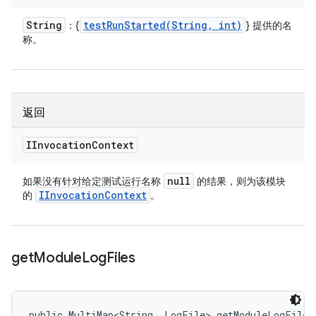
String
testRunStarted(
String
,
int)
：{
} 提供的名
称。
返回
IInvocation
Context
null
如果没有针对给定测试运行名称
的结果，则为该模块
IInvocation
Context
的
。
get
Module
Log
Files
public MultiMap<String, LogFile> getModuleLogFiles