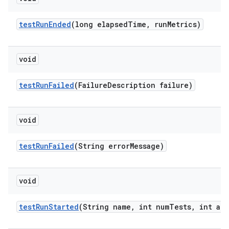
test
Run
Ended
(long elapsed
Time
,
run
Metrics)
void
test
Run
Failed
(Failure
Description failure)
void
test
Run
Failed
(String error
Message)
void
test
Run
Started
(String name
,
int num
Tests
,
int att