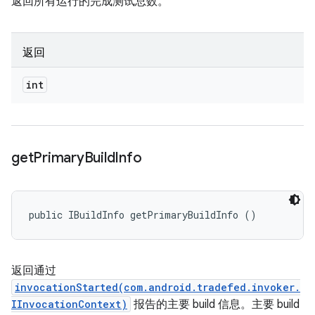
返回所有运行的完成测试总数。
返回
int
get
Primary
Build
Info
public IBuildInfo getPrimaryBuildInfo ()
返回通过
invocationStarted(com.android.tradefed.invoker.
IInvocationContext)
报告的主要 build 信息。主要 build