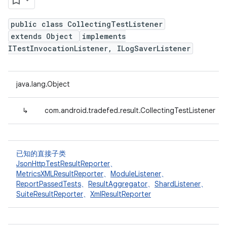
public class CollectingTestListener
extends Object
implements
ITestInvocationListener, ILogSaverListener
java.lang.Object
↳
com.android.tradefed.result.CollectingTestListener
已知的直接子类
JsonHttpTestResultReporter
、
MetricsXMLResultReporter
、
ModuleListener
、
ReportPassedTests
、
ResultAggregator
、
ShardListener
、
SuiteResultReporter
、
XmlResultReporter