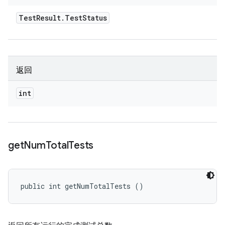
Test
Result
.
Test
Status
返回
int
get
Num
Total
Tests
public int getNumTotalTests ()