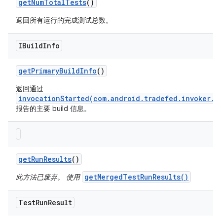
get
Num
Total
Tests
()
返回所有运行的完成测试总数。
IBuild
Info
get
Primary
Build
Info
()
返回通过
invocationStarted(com.android.tradefed.invoker.I
报告的主要 build 信息。
get
Run
Results
()
getMergedTestRunResults()
此方法已废弃。 使用
Test
Run
Result