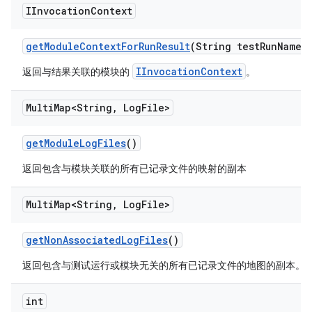
IInvocation
Context
get
Module
Context
For
Run
Result
(String test
Run
Name)
IInvocationContext
返回与结果关联的模块的
。
Multi
Map<String
,
Log
File>
get
Module
Log
Files
()
返回包含与模块关联的所有已记录文件的映射的副本
Multi
Map<String
,
Log
File>
get
Non
Associated
Log
Files
()
返回包含与测试运行或模块无关的所有已记录文件的地图的副本。
int