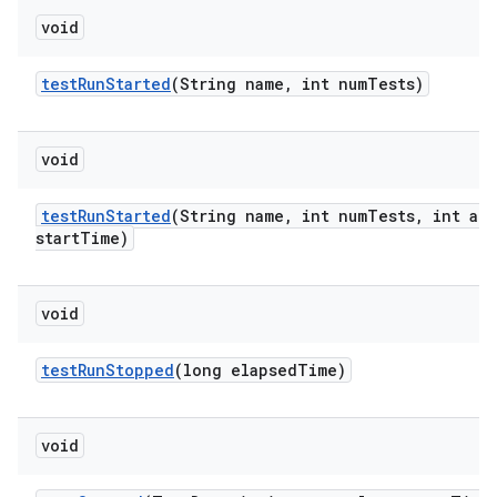
void
test
Run
Started
(String name
,
int num
Tests)
void
test
Run
Started
(String name
,
int num
Tests
,
int att
start
Time)
void
test
Run
Stopped
(long elapsed
Time)
void