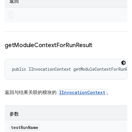
返回
get
Module
Context
For
Run
Result
public IInvocationContext getModuleContextForRunRe
返回与结果关联的模块的
IInvocationContext
。
参数
test
Run
Name