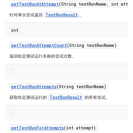
get
Test
Run
At
Attempt
(String test
Run
Name
,
int attem
TestRunResult
针对单次尝试返回
。
int
get
Test
Run
Attempt
Count
(String test
Run
Name)
返回给定测试运行名称的尝试次数。
get
Test
Run
Attempts
(String test
Run
Name)
TestRunResult
获取给定测试运行的
的所有尝试。
get
Test
Run
For
Attempts
(int attempt)