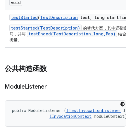
void
test
Started
(
Test
Description
test
,
long start
Time
testStarted(TestDescription)
的替代方案，其中还指定
testEnded(TestDescription,long,Map)
间，并与
结合使
衡量。
公共构造函数
Module
Listener
public ModuleListener (
ITestInvocationListener
 lis
IInvocationContext
 moduleContext)