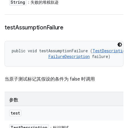
String
：失败的堆栈轨迹
test
Assumption
Failure
public void testAssumptionFailure (
TestDescription
FailureDescription
 failure)
当原子测试标记其假设的条件为 false 时调用
参数
test
Test
Description
：标识测试