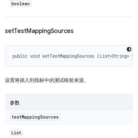
boolean
set
Test
Mapping
Sources
public void setTestMappingSources (List<String> te
设置将插入到指标中的测试映射来源。
参数
test
Mapping
Sources
List