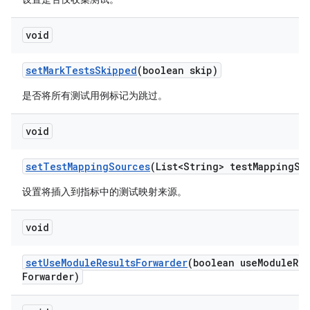
void
set
Mark
Tests
Skipped
(boolean skip)
是否将所有测试用例标记为跳过。
void
set
Test
Mapping
Sources
(List<String> test
Mapping
So
设置将插入到指标中的测试映射来源。
void
set
Use
Module
Results
Forwarder
(boolean use
Module
Res
Forwarder)