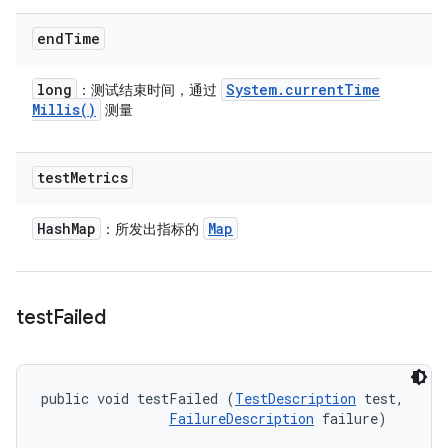
end
Time
long
System
.
current
Time
：测试结束时间，通过
Millis(
)
测量
test
Metrics
Hash
Map
Map
：所发出指标的
test
Failed
public void testFailed (
TestDescription
 test, 

FailureDescription
 failure)