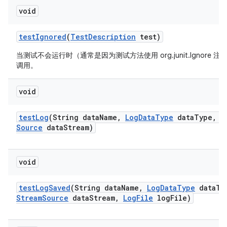
void
test
Ignored
(
Test
Description
test)
当测试不会运行时（通常是因为测试方法使用 org.junit.Ignore 
调用。
void
test
Log
(String data
Name
,
Log
Data
Type
data
Type
,
I
Source
data
Stream)
void
test
Log
Saved
(String data
Name
,
Log
Data
Type
data
Ty
Stream
Source
data
Stream
,
Log
File
log
File)