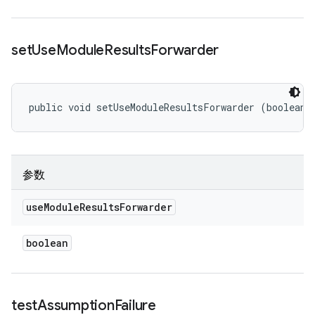
set
Use
Module
Results
Forwarder
public void setUseModuleResultsForwarder (boolean 
参数
use
Module
Results
Forwarder
boolean
test
Assumption
Failure