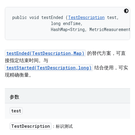
public void testEnded (
TestDescription
 test, 

                long endTime, 

                HashMap<String, MetricMeasurement.
testEnded(TestDescription,Map)
的替代方案，可直
接指定结束时间。与
testStarted(TestDescription,long)
结合使用，可实
现精确衡量。
参数
test
Test
Description
：标识测试