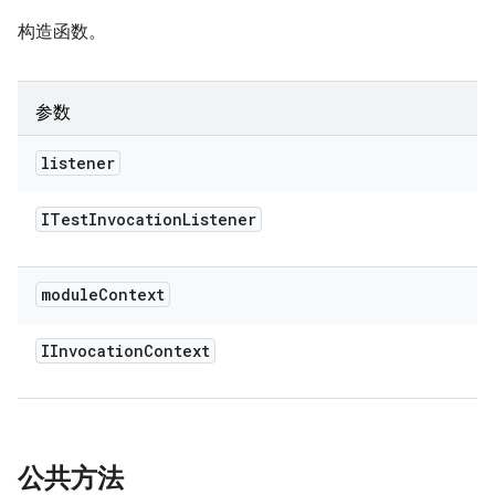
构造函数。
参数
listener
ITest
Invocation
Listener
module
Context
IInvocation
Context
公共方法