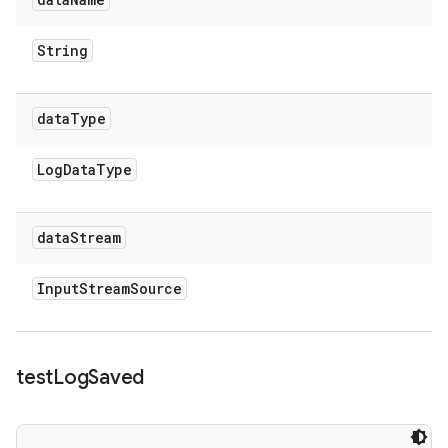
String
data
Type
Log
Data
Type
data
Stream
Input
Stream
Source
test
Log
Saved