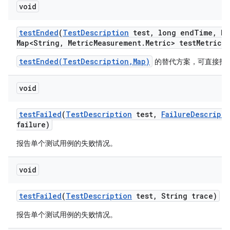
void
test
Ended
(
Test
Description
test
,
long end
Time
,
Ha
Map<String
,
Metric
Measurement
.
Metric> test
Metrics)
testEnded(TestDescription,Map)
的替代方案，可直接指
void
test
Failed
(
Test
Description
test
,
Failure
Descripti
failure)
报告单个测试用例的失败情况。
void
test
Failed
(
Test
Description
test
,
String trace)
报告单个测试用例的失败情况。