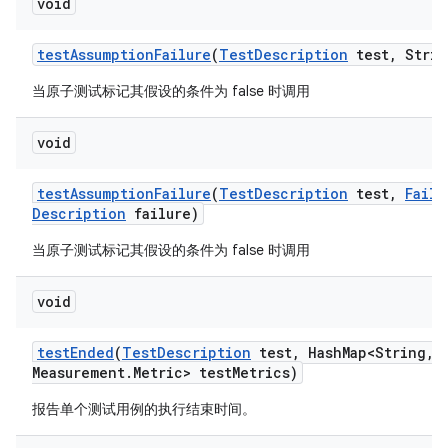
void
test
Assumption
Failure
(
Test
Description
test
,
Strin
当原子测试标记其假设的条件为 false 时调用
void
test
Assumption
Failure
(
Test
Description
test
,
Failu
Description
failure)
当原子测试标记其假设的条件为 false 时调用
void
test
Ended
(
Test
Description
test
,
Hash
Map<String
,
M
Measurement
.
Metric> test
Metrics)
报告单个测试用例的执行结束时间。