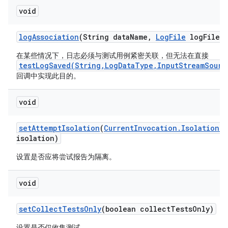
void
log
Association
(String data
Name
,
Log
File
log
File)
在某些情况下，日志必须与测试用例紧密关联，但无法在直接
testLogSaved(String,LogDataType,InputStreamSourc
回调中实现此目的。
void
set
Attempt
Isolation
(
Current
Invocation
.
Isolation
G
isolation)
设置是否应将尝试报告为隔离。
void
set
Collect
Tests
Only
(boolean collect
Tests
Only)
设置是否仅收集测试。