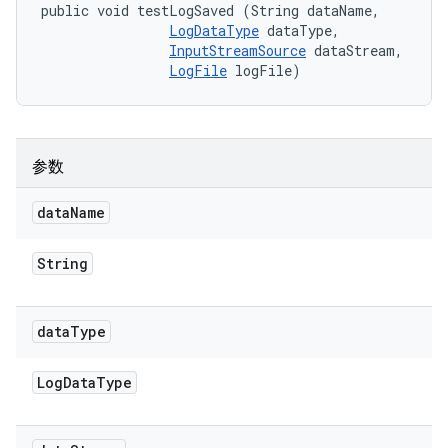
public void testLogSaved (String dataName, 

LogDataType
 dataType, 

InputStreamSource
 dataStream, 

LogFile
 logFile)
参数
data
Name
String
data
Type
Log
Data
Type