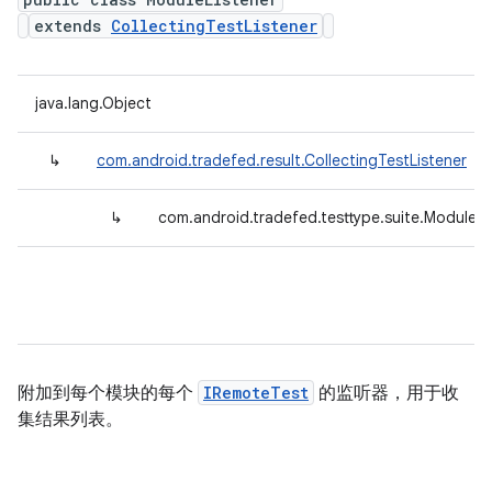
extends
CollectingTestListener
java.lang.Object
↳
com.android.tradefed.result.CollectingTestListener
↳
com.android.tradefed.testtype.suite.ModuleLi
附加到每个模块的每个
IRemoteTest
的监听器，用于收
集结果列表。