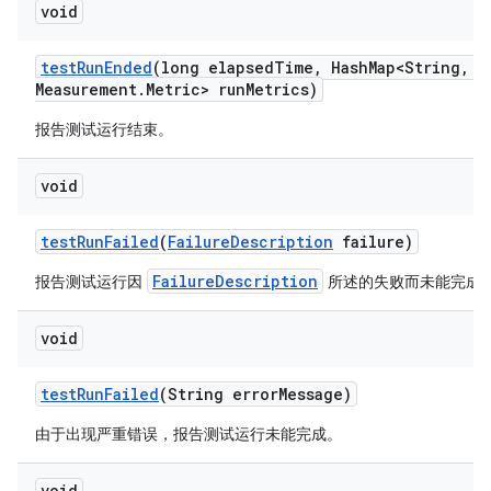
void
test
Run
Ended
(long elapsed
Time
,
Hash
Map<String
,
Me
Measurement
.
Metric> run
Metrics)
报告测试运行结束。
void
test
Run
Failed
(
Failure
Description
failure)
FailureDescription
报告测试运行因
所述的失败而未能完成
void
test
Run
Failed
(String error
Message)
由于出现严重错误，报告测试运行未能完成。
void