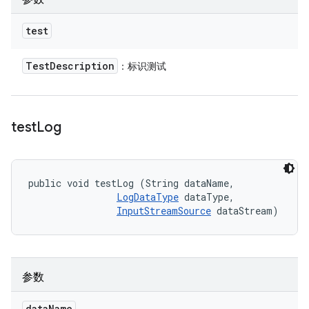
test
Test
Description
：标识测试
test
Log
public void testLog (String dataName, 

LogDataType
 dataType, 

InputStreamSource
 dataStream)
参数
data
Name