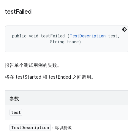
test
Failed
public void testFailed (
TestDescription
 test, 

                String trace)
报告单个测试用例的失败。
将在 testStarted 和 testEnded 之间调用。
参数
test
Test
Description
：标识测试