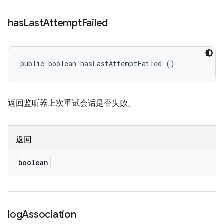
has
Last
Attempt
Failed
public boolean hasLastAttemptFailed ()
返回监听器上次重试会话是否失败。
返回
boolean
log
Association