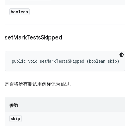
boolean
set
Mark
Tests
Skipped
public void setMarkTestsSkipped (boolean skip)
是否将所有测试用例标记为跳过。
参数
skip