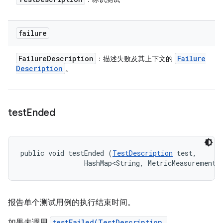
failure
Failure
Description
Failure
：描述失败及其上下文的
Description
。
test
Ended
public void testEnded (
TestDescription
 test, 

                HashMap<String, MetricMeasurement.
报告单个测试用例的执行结束时间。
如果未调用
testFailed(TestDescription,