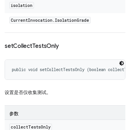
isolation
Current
Invocation
.
Isolation
Grade
set
Collect
Tests
Only
public void setCollectTestsOnly (boolean collectTe
设置是否仅收集测试。
参数
collect
Tests
Only