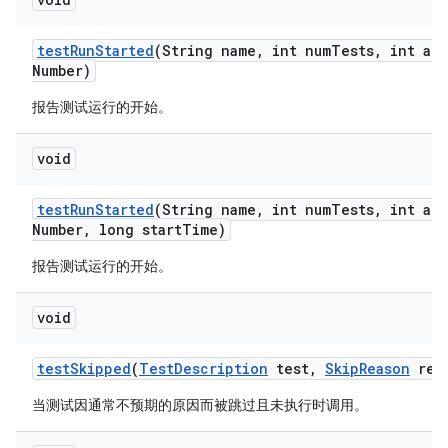
test
Run
Started
(String name
,
int num
Tests
,
int att
Number)
报告测试运行的开始。
void
test
Run
Started
(String name
,
int num
Tests
,
int att
Number
,
long start
Time)
报告测试运行的开始。
void
test
Skipped
(
Test
Description
test
,
Skip
Reason
rea
当测试因通常不预期的原因而被跳过且未执行时调用。