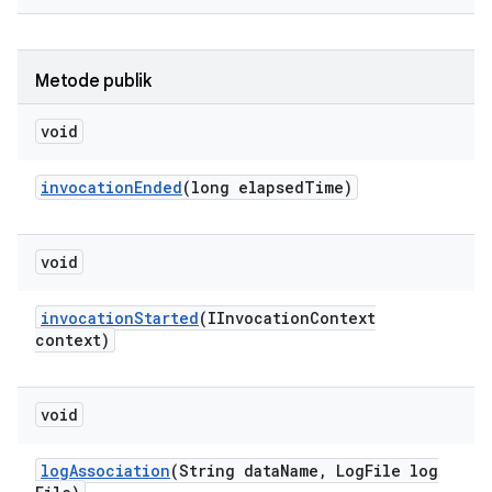
Metode publik
void
invocation
Ended
(long elapsed
Time)
void
invocation
Started
(IInvocation
Context
context)
void
log
Association
(String data
Name
,
Log
File log