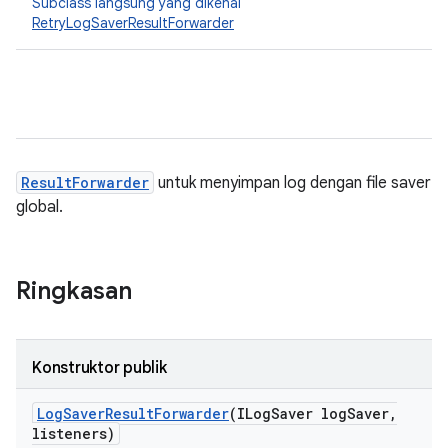
Subclass langsung yang dikenal
RetryLogSaverResultForwarder
ResultForwarder
untuk menyimpan log dengan file saver
global.
Ringkasan
Konstruktor publik
Log
Saver
Result
Forwarder
(ILog
Saver log
Saver
,
listeners)