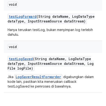
void
test
Log
Forward
(String data
Name
,
Log
Data
Type
data
Type
,
Input
Stream
Source data
Stream)
Hanya teruskan testLog, bukan menyimpan log terlebih
dahulu.
void
test
Log
Saved
(String data
Name
,
Log
Data
Type
data
Type
,
Input
Stream
Source data
Stream
,
Log
File log
File)
LogSaverResultForwarder
Jika
digabungkan dalam
kode lain, pastikan kita meneruskan callback
testLogSaved ke pemroses di bawahnya.