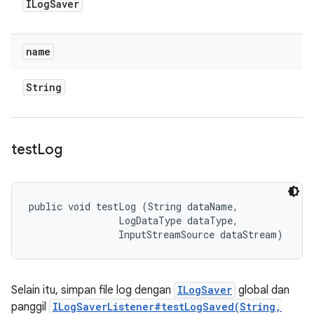
ILog
Saver
name
String
test
Log
public void testLog (String dataName, 

                LogDataType dataType, 

                InputStreamSource dataStream)
Selain itu, simpan file log dengan
ILogSaver
global dan
panggil
ILogSaverListener#testLogSaved(String,