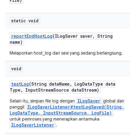
File)
static void
report
End
Host
Log
(ILog
Saver saver
,
String
name)
Melaporkan host_log dari sesi yang sedang berlangsung.
void
test
Log
(String data
Name
,
Log
Data
Type data
Type
,
Input
Stream
Source data
Stream)
ILogSaver
Selain itu, simpan file log dengan
global dan
ILogSaverListener#testLogSaved(String,
panggil
LogDataType, InputStreamSource, LogFile)
untuk pemroses yang menerapkan antarmuka
ILogSaverListener
.