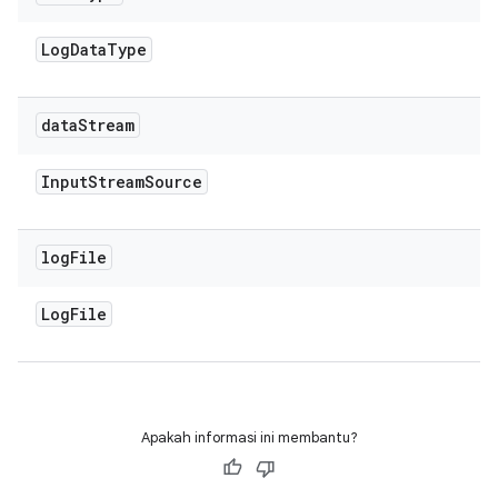
Log
Data
Type
data
Stream
Input
Stream
Source
log
File
Log
File
Apakah informasi ini membantu?