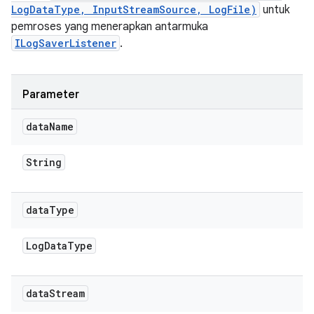
LogDataType, InputStreamSource, LogFile)
untuk
pemroses yang menerapkan antarmuka
ILogSaverListener
.
Parameter
data
Name
String
data
Type
Log
Data
Type
data
Stream