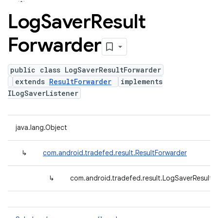
Log
Saver
Result
Forwarder
public class LogSaverResultForwarder
extends
ResultForwarder
implements
ILogSaverListener
java.lang.Object
↳
com.android.tradefed.result.ResultForwarder
↳
com.android.tradefed.result.LogSaverResultF