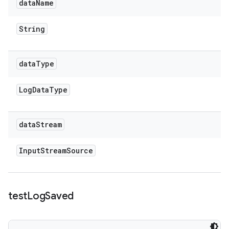
data
Name
String
data
Type
Log
Data
Type
data
Stream
Input
Stream
Source
test
Log
Saved