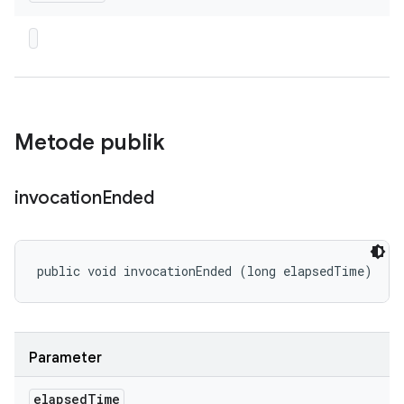
Metode publik
invocation
Ended
public void invocationEnded (long elapsedTime)
Parameter
elapsed
Time