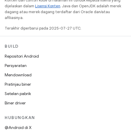
Konten dan contoh kode di halaman ini tunduk kepada lisensi yang
dijelaskan dalam
Lisensi Konten
. Java dan OpenJDK adalah merek
dagang atau merek dagang terdaftar dari Oracle dan/atau
afiliasinya.
Terakhir diperbarui pada 2025-07-27 UTC.
BUILD
Repositori Android
Persyaratan
Mendownload
Pratinjau biner
Setelan pabrik
Biner driver
HUBUNGKAN
@Android di X