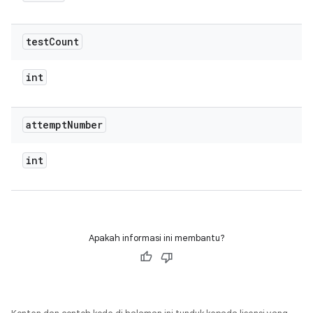
test
Count
int
attempt
Number
int
Apakah informasi ini membantu?