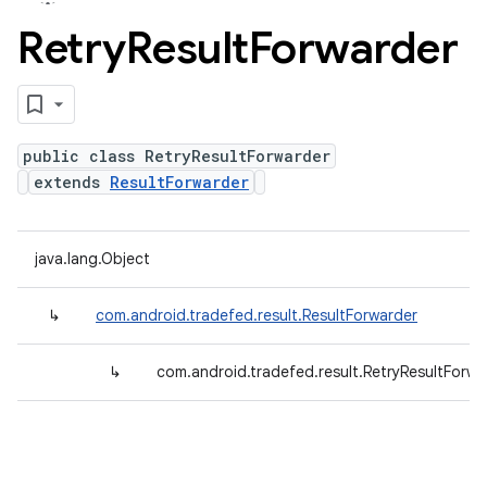
Retry
Result
Forwarder
public class RetryResultForwarder
extends
ResultForwarder
java.lang.Object
↳
com.android.tradefed.result.ResultForwarder
↳
com.android.tradefed.result.RetryResultForwa