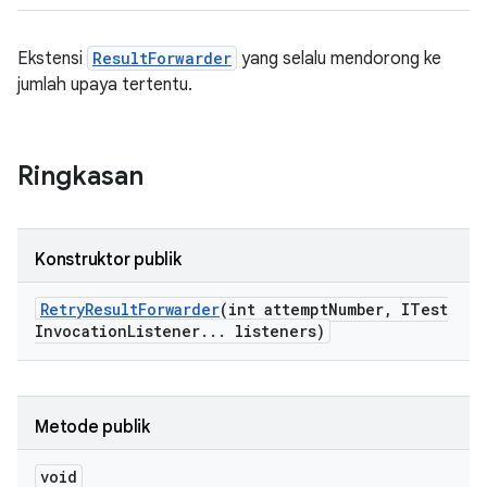
Ekstensi
ResultForwarder
yang selalu mendorong ke
jumlah upaya tertentu.
Ringkasan
Konstruktor publik
Retry
Result
Forwarder
(int attempt
Number
,
ITest
Invocation
Listener
.
.
.
listeners)
Metode publik
void