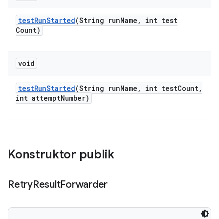
test
Run
Started
(String run
Name
,
int test
Count)
void
test
Run
Started
(String run
Name
,
int test
Count
,
int attempt
Number)
Konstruktor publik
Retry
Result
Forwarder