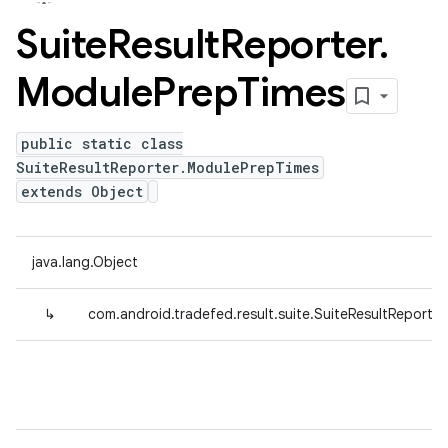
Suite
Result
Reporter
.
Module
Prep
Times
public static class
SuiteResultReporter.ModulePrepTimes
extends Object
java.lang.Object
↳
com.android.tradefed.result.suite.SuiteResultReporte