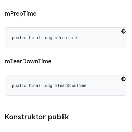
m
Prep
Time
public final long mPrepTime
m
Tear
Down
Time
public final long mTearDownTime
Konstruktor publik