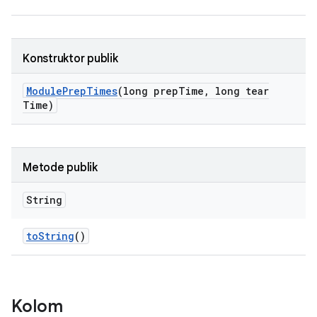
Konstruktor publik
Module
Prep
Times
(long prep
Time
,
long tear
Time)
Metode publik
String
to
String
()
Kolom