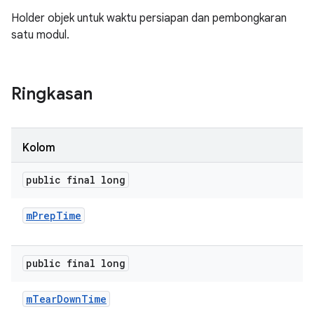
Holder objek untuk waktu persiapan dan pembongkaran
satu modul.
Ringkasan
Kolom
public final long
m
Prep
Time
public final long
m
Tear
Down
Time