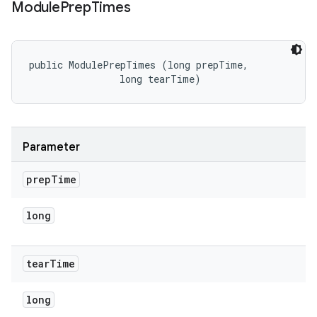
Module
Prep
Times
public ModulePrepTimes (long prepTime, 

                long tearTime)
Parameter
prep
Time
long
tear
Time
long