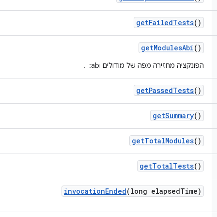
get
Failed
Tests
()
get
Modules
Abi
()
הפונקציה מחזירה מפה של מודולים abi: ‏
.
get
Passed
Tests
()
get
Summary
()
get
Total
Modules
()
get
Total
Tests
()
invocation
Ended
(long elapsed
Time)