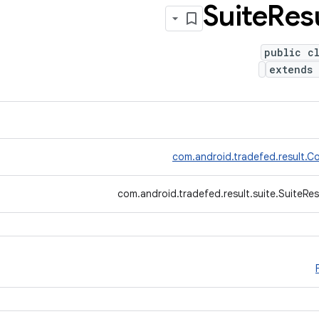
Suite
Res
public c
extends
com.android.tradefed.result.Co
com.android.tradefed.result.suite.SuiteRe