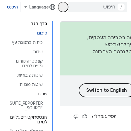
/
היכנס
בדף הזה
סיכום
פורמה בסביבה העסקית,
כיתות בתצוגת עץ
ברבעון השני וברבעון הרביעי. כדי ליצור ולתרום ל-AOSP, צריך להשתמש
ד יפנה לגרסה האחרונה
שדות
קונסטרוקטורים
גלויים לכולם
שיטות ציבוריות
שיטות מוגנות
שדות
SUITE_REPORTER
_SOURCE
המידע עזר לך?
קונסטרוקטורים גלויים
לכולם