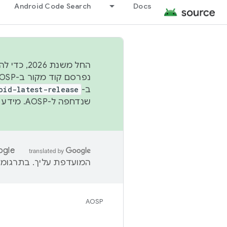
Android Code Search
Docs
החל משנת
ב-
oid-latest-release
שנדחפה ל-AOSP. מידע נוסף זמין במאמר
המועדפת עליך. בתרגומים
AOSP