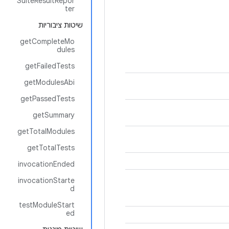
SuiteResultRepor
ter
שיטות ציבוריות
getCompleteMo
dules
getFailedTests
getModulesAbi
getPassedTests
getSummary
getTotalModules
getTotalTests
invocationEnded
invocationStarte
d
testModuleStart
ed