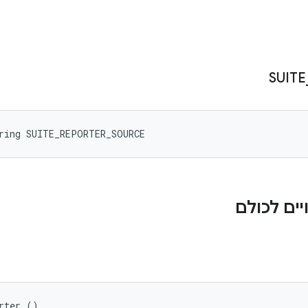
SUITE
tring SUITE_REPORTER_SOURCE
ים לכולם
rter ()