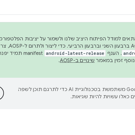
 2026, כדי להתאים למודל הפיתוח היציב שלנו ולשמור על יציבות הפלט
נפרסם קוד מקור ב-AOSP 
andr
. הענף
android-latest-release
manifest תמי
שינויים ב-AOSP
.
‫Google משתמשת בטכנולוגיית AI כדי לתרגם תוכן לשפה
 כאלו עשויות להיות שגיאות.