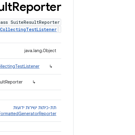
ult
Reporter
lass SuiteResultReporter
CollectingTestListener
java.lang.Object
llectingTestListener
↳
sultReporter
↳
תת-כיתות ישירות ידועות
FormattedGeneratorReporter