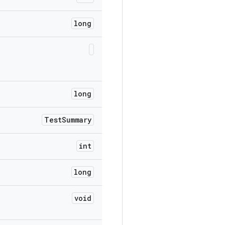
long
long
Test
Summary
int
long
void