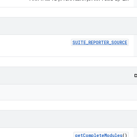
SUITE
_
REPORTER
_
SOURCE
ם
get
Complete
Modules
()