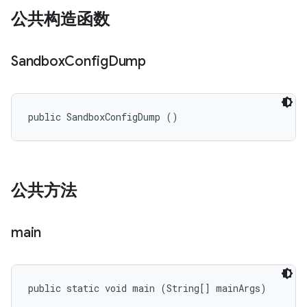
公共构造函数
Sandbox
Config
Dump
public SandboxConfigDump ()
公共方法
main
public static void main (String[] mainArgs)