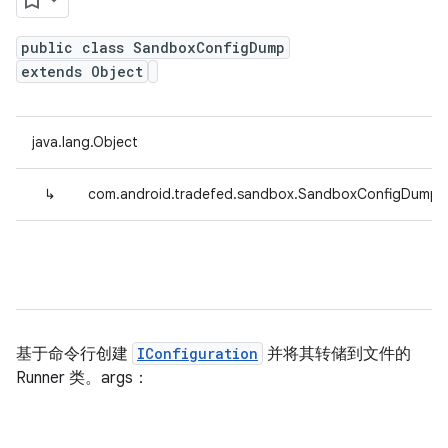
public class SandboxConfigDump
extends Object
java.lang.Object
↳
com.android.tradefed.sandbox.SandboxConfigDump
基于命令行创建
IConfiguration
并将其转储到文件的
Runner 类。args：