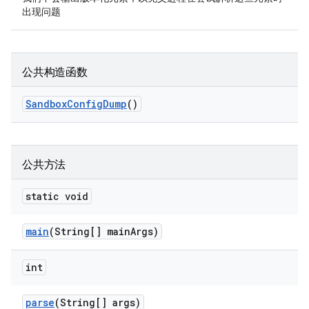
出现问题
公共构造函数
Sandbox
Config
Dump
()
公共方法
static void
main
(String[] main
Args)
int
parse
(String[] args)