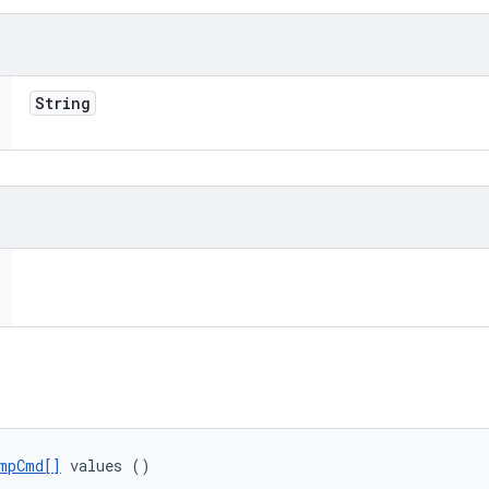
String
mpCmd[]
 values ()