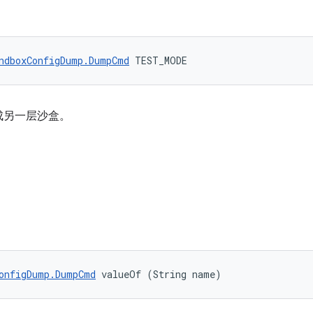
ndboxConfigDump.DumpCmd
 TEST_MODE
成另一层沙盒。
onfigDump.DumpCmd
 valueOf (String name)