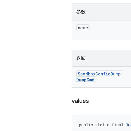
参数
name
返回
Sandbox
Config
Dump
.
Dump
Cmd
values
public static final 
Du