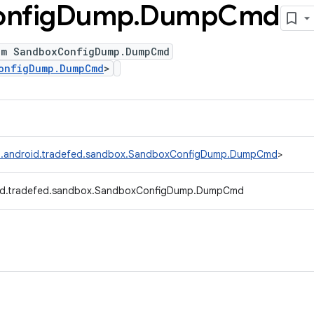
nfig
Dump
.
Dump
Cmd
um SandboxConfigDump.DumpCmd
onfigDump.DumpCmd
>
.android.tradefed.sandbox.SandboxConfigDump.DumpCmd
>
id.tradefed.sandbox.SandboxConfigDump.DumpCmd