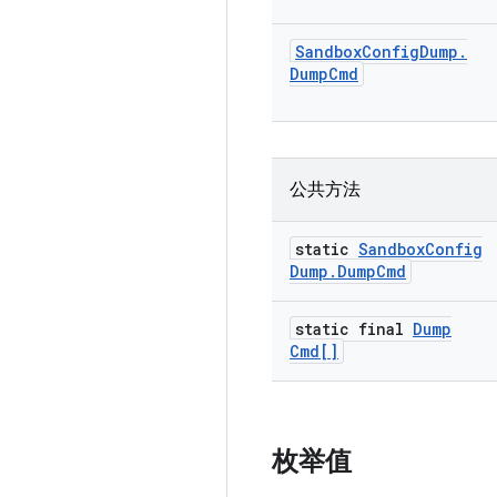
Sandbox
Config
Dump
.
Dump
Cmd
公共方法
static
Sandbox
Config
Dump
.
Dump
Cmd
static final
Dump
Cmd[]
枚举值