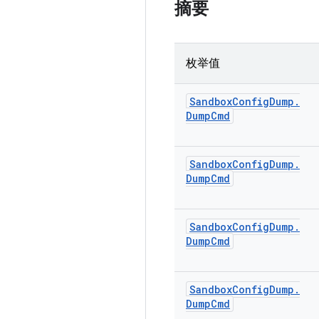
摘要
枚举值
Sandbox
Config
Dump
.
Dump
Cmd
Sandbox
Config
Dump
.
Dump
Cmd
Sandbox
Config
Dump
.
Dump
Cmd
Sandbox
Config
Dump
.
Dump
Cmd