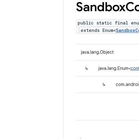
Sandbox
Co
public static final en
extends Enum<
SandboxC
java.lang.Object
↳
java.lang.Enum<
com
↳
com.andro