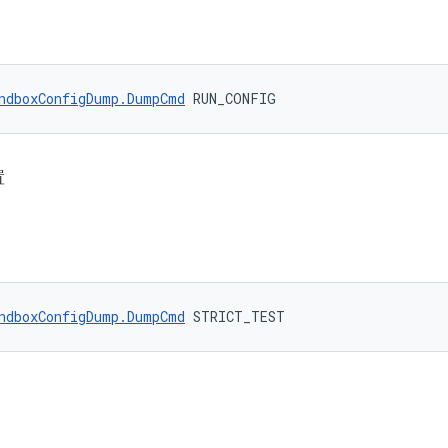
ndboxConfigDump.DumpCmd
 RUN_CONFIG
置
ndboxConfigDump.DumpCmd
 STRICT_TEST
。