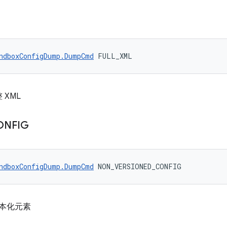
ndboxConfigDump.DumpCmd
 FULL_XML
XML
ONFIG
ndboxConfigDump.DumpCmd
 NON_VERSIONED_CONFIG
版本化元素