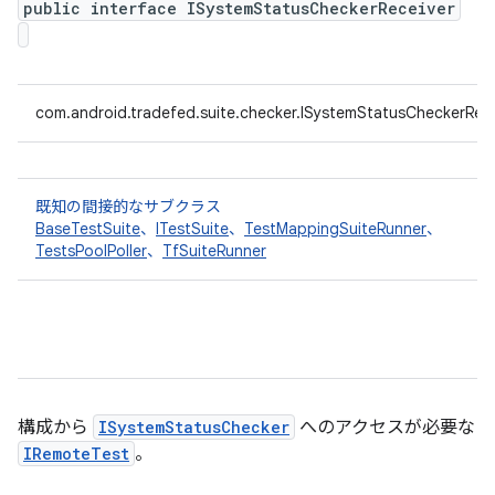
public interface ISystemStatusCheckerReceiver
com.android.tradefed.suite.checker.ISystemStatusCheckerRece
既知の間接的なサブクラス
BaseTestSuite
、
ITestSuite
、
TestMappingSuiteRunner
、
TestsPoolPoller
、
TfSuiteRunner
構成から
ISystemStatusChecker
へのアクセスが必要な
IRemoteTest
。