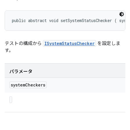
public abstract void setSystemStatusChecker (
 syst
テストの構成から
ISystemStatusChecker
を設定しま
す。
パラメータ
system
Checkers