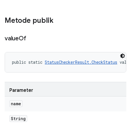
Metode publik
value
Of
public static 
StatusCheckerResult.CheckStatus
 valu
Parameter
name
String