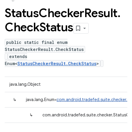
Status
Checker
Result
.
Check
Status
public static final enum
StatusCheckerResult.CheckStatus
extends
Enum<
StatusCheckerResult.CheckStatus
>
java.lang.Object
↳
java.lang.Enum<
com.android.tradefed.suite.checker.S
↳
com.android.tradefed.suite.checker.StatusCh