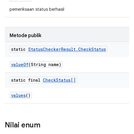
pemeriksaan status berhasil
Metode publik
static
Status
Checker
Result
.
Check
Status
value
Of
(String name)
static final
Check
Status[]
values
()
Nilai enum