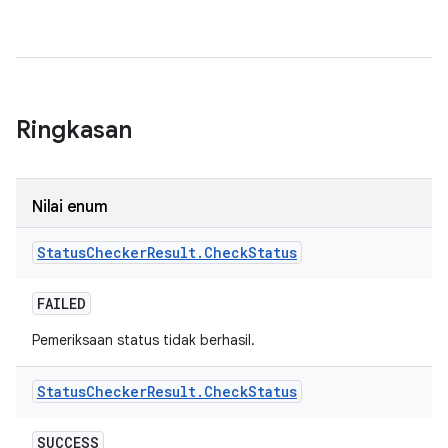
Ringkasan
Nilai enum
Status
Checker
Result
.
Check
Status
FAILED
Pemeriksaan status tidak berhasil.
Status
Checker
Result
.
Check
Status
SUCCESS