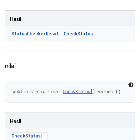
Hasil
Status
Checker
Result
.
Check
Status
nilai
public static final 
CheckStatus[]
 values ()
Hasil
Check
Status[]