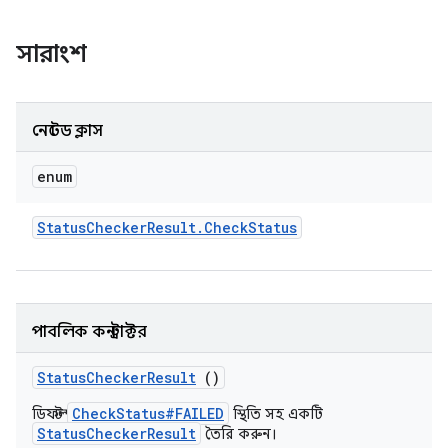
সারাংশ
নেস্টেড ক্লাস
enum
Status
Checker
Result
.
Check
Status
পাবলিক কনস্ট্রাক্টর
Status
Checker
Result
()
CheckStatus#FAILED
ডিফল্ট
স্থিতি সহ একটি
StatusCheckerResult
তৈরি করুন।