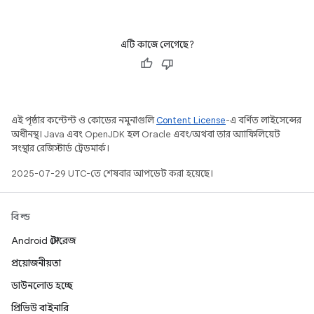
এটি কাজে লেগেছে?
এই পৃষ্ঠার কন্টেন্ট ও কোডের নমুনাগুলি
Content License
-এ বর্ণিত লাইসেন্সের
অধীনস্থ। Java এবং OpenJDK হল Oracle এবং/অথবা তার অ্যাফিলিয়েট
সংস্থার রেজিস্টার্ড ট্রেডমার্ক।
2025-07-29 UTC-তে শেষবার আপডেট করা হয়েছে।
বিল্ড
Android স্টোরেজ
প্রয়োজনীয়তা
ডাউনলোড হচ্ছে
প্রিভিউ বাইনারি