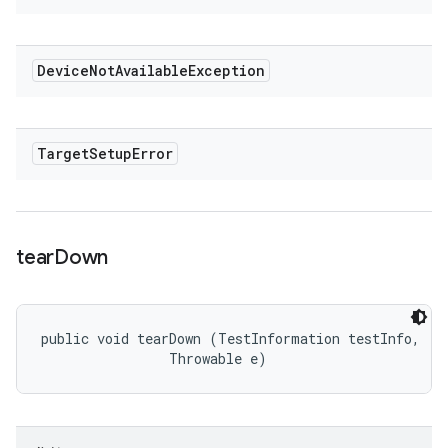
Device
Not
Available
Exception
Target
Setup
Error
tear
Down
public void tearDown (TestInformation testInfo, 

                Throwable e)