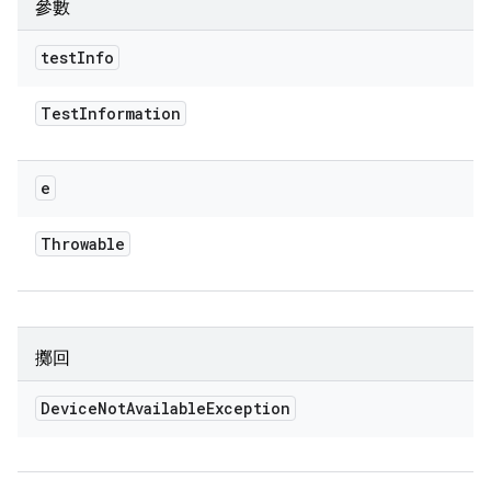
參數
test
Info
Test
Information
e
Throwable
擲回
Device
Not
Available
Exception