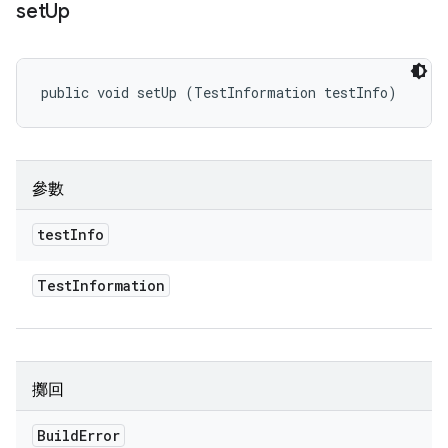
set
Up
public void setUp (TestInformation testInfo)
參數
test
Info
Test
Information
擲回
Build
Error