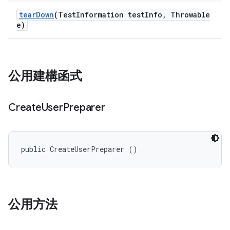
tear
Down
(Test
Information test
Info
,
Throwable
e)
公用建構函式
Create
User
Preparer
public CreateUserPreparer ()
公用方法