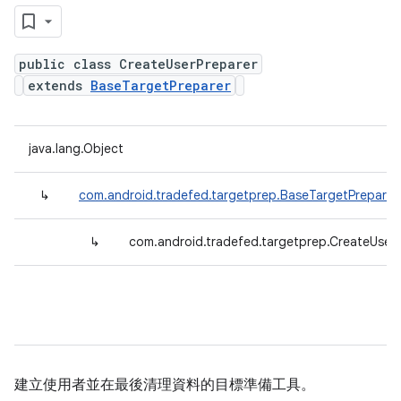
public class CreateUserPreparer
extends
BaseTargetPreparer
java.lang.Object
↳
com.android.tradefed.targetprep.BaseTargetPreparer
↳
com.android.tradefed.targetprep.CreateUser
建立使用者並在最後清理資料的目標準備工具。