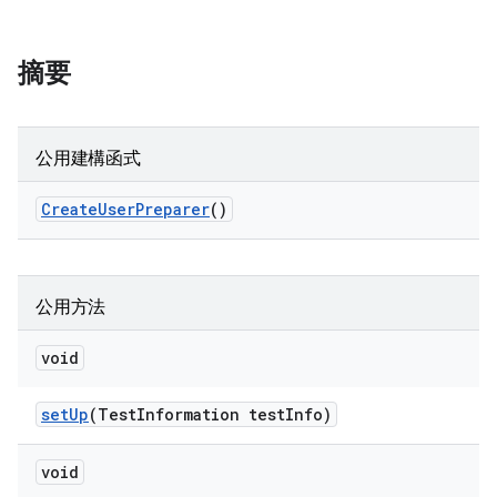
摘要
公用建構函式
Create
User
Preparer
()
公用方法
void
set
Up
(Test
Information test
Info)
void