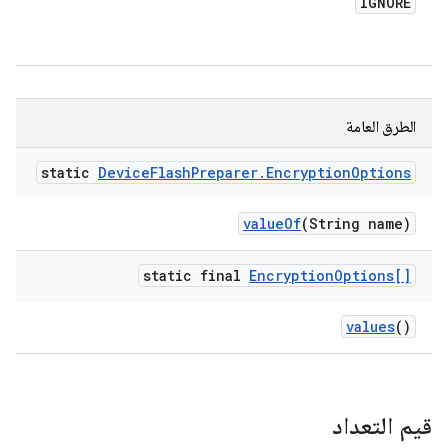
IGNORE
الطرق العامة
static
Device
Flash
Preparer
.
Encryption
Options
value
Of
(String name)
static final
Encryption
Options[]
values
()
قيم التعداد