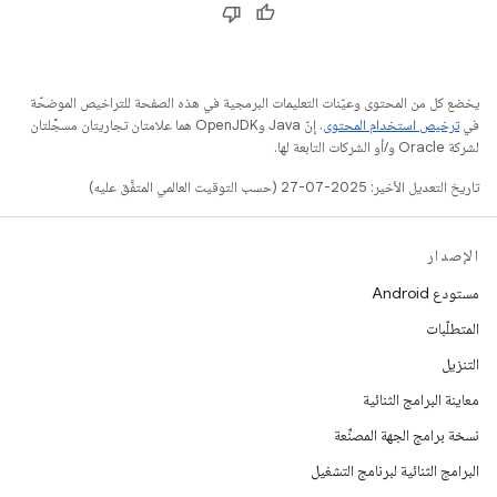
يخضع كل من المحتوى وعيّنات التعليمات البرمجية في هذه الصفحة للتراخيص الموضحّة
في
ترخيص استخدام المحتوى
. إنّ Java وOpenJDK هما علامتان تجاريتان مسجَّلتان
لشركة Oracle و/أو الشركات التابعة لها.
تاريخ التعديل الأخير: 2025-07-27 (حسب التوقيت العالمي المتفَّق عليه)
الإصدار
مستودع Android
المتطلّبات
التنزيل
معاينة البرامج الثنائية
نسخة برامج الجهة المصنِّعة
البرامج الثنائية لبرنامج التشغيل