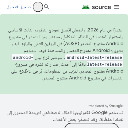
تسجيل الدخول
اعتبارًا من عام 2026، ولضمان اتّساق نموذج التطوير الثابت الأساسي
واستقرار المنصة في النظام المتكامل، سننشر رمز المصدر في مشروع
Android مفتوح المصدر (AOSP) في الربعَين الثاني والرابع. لبناء
مشروع Android مفتوح المصدر والمساهمة فيه، استخدِم
android-latest-release
. سيشير فرع بيان
android-
latest-release
دائمًا إلى أحدث إصدار تم نشره في مشروع
Android مفتوح المصدر. لمزيد من المعلومات، يُرجى الاطّلاع على
التغييرات في مشروع Android مفتوح المصدر
.
تستخدم Google تكنولوجيا الذكاء الاصطناعي لترجمة المحتوى إلى
لغتك المفضّلة، وقد تتضمّن بعض الأخطاء.