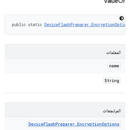
value
Of
public static 
DeviceFlashPreparer.EncryptionOption
المعلمات
name
String
المرتجعات
Device
Flash
Preparer
.
Encryption
Options