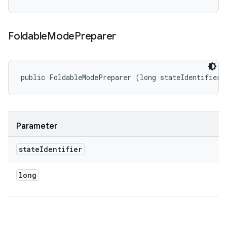
Foldable
Mode
Preparer
public FoldableModePreparer (long stateIdentifier)
Parameter
state
Identifier
long