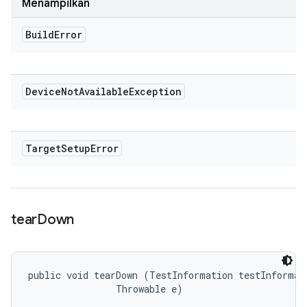
Menampilkan
Build
Error
Device
Not
Available
Exception
Target
Setup
Error
tear
Down
public void tearDown (TestInformation testInformati
                Throwable e)