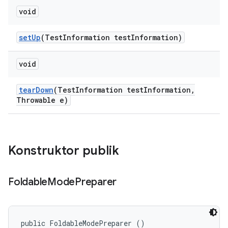
void
set
Up
(Test
Information test
Information)
void
tear
Down
(Test
Information test
Information
,
Throwable e)
Konstruktor publik
Foldable
Mode
Preparer
public FoldableModePreparer ()