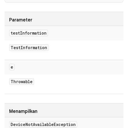
Parameter
test
Information
Test
Information
e
Throwable
Menampilkan
Device
Not
Available
Exception