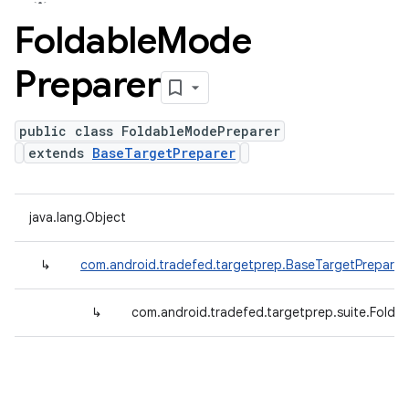
Foldable
Mode
Preparer
public class FoldableModePreparer
extends
BaseTargetPreparer
java.lang.Object
↳
com.android.tradefed.targetprep.BaseTargetPreparer
↳
com.android.tradefed.targetprep.suite.Folda