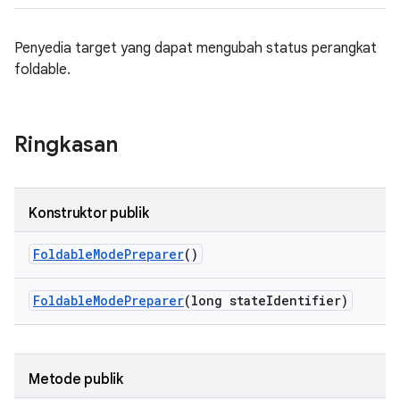
Penyedia target yang dapat mengubah status perangkat
foldable.
Ringkasan
Konstruktor publik
Foldable
Mode
Preparer
()
Foldable
Mode
Preparer
(long state
Identifier)
Metode publik