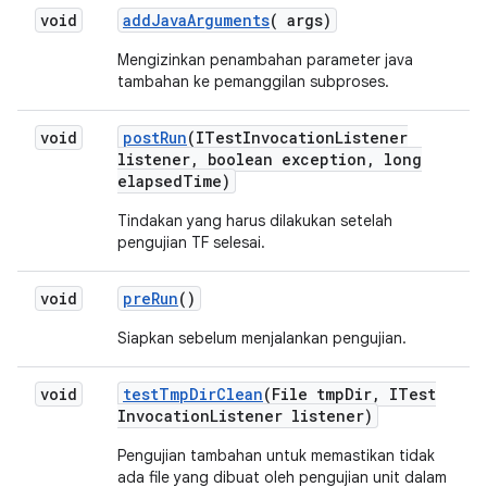
void
add
Java
Arguments
(
args)
Mengizinkan penambahan parameter java
tambahan ke pemanggilan subproses.
void
post
Run
(ITest
Invocation
Listener
listener
,
boolean exception
,
long
elapsed
Time)
Tindakan yang harus dilakukan setelah
pengujian TF selesai.
void
pre
Run
()
Siapkan sebelum menjalankan pengujian.
void
test
Tmp
Dir
Clean
(File tmp
Dir
,
ITest
Invocation
Listener listener)
Pengujian tambahan untuk memastikan tidak
ada file yang dibuat oleh pengujian unit dalam