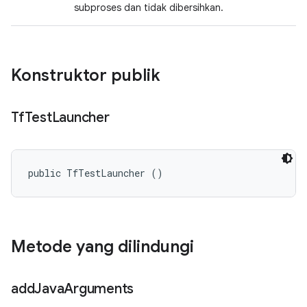
subproses dan tidak dibersihkan.
Konstruktor publik
Tf
Test
Launcher
public TfTestLauncher ()
Metode yang dilindungi
add
Java
Arguments