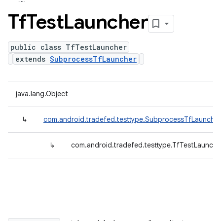
Tf
Test
Launcher
public class TfTestLauncher
extends
SubprocessTfLauncher
java.lang.Object
↳
com.android.tradefed.testtype.SubprocessTfLauncher
↳
com.android.tradefed.testtype.TfTestLaunche