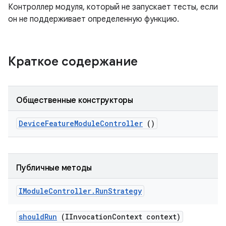
Контроллер модуля, который не запускает тесты, если
он не поддерживает определенную функцию.
Краткое содержание
Общественные конструкторы
Device
Feature
Module
Controller
()
Публичные методы
IModule
Controller
.
Run
Strategy
should
Run
(IInvocation
Context context)