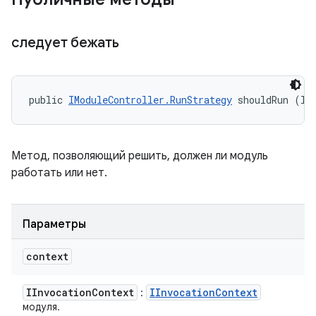
следует бежать
public 
IModuleController.RunStrategy
 shouldRun (II
Метод, позволяющий решить, должен ли модуль
работать или нет.
Параметры
context
IInvocation
Context
IInvocation
Context
:
модуля.