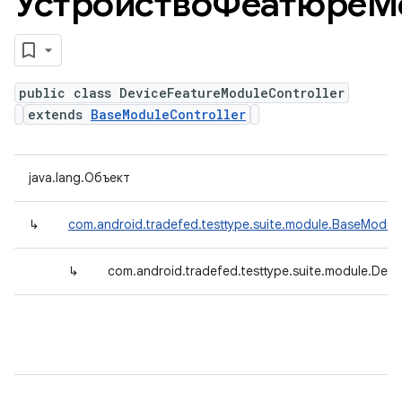
УстройствоФеатюреМ
public class DeviceFeatureModuleController
extends
BaseModuleController
java.lang.Объект
↳
com.android.tradefed.testtype.suite.module.BaseModule
↳
com.android.tradefed.testtype.suite.module.Devi