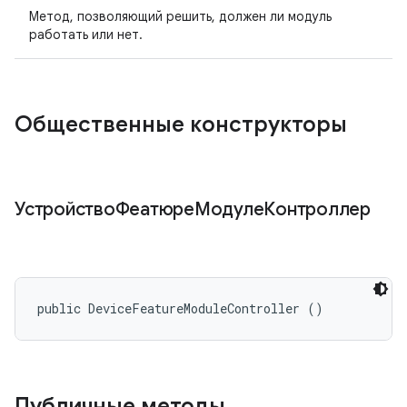
Метод, позволяющий решить, должен ли модуль
работать или нет.
Общественные конструкторы
УстройствоФеатюреМодулеКонтроллер
public DeviceFeatureModuleController ()
Публичные методы