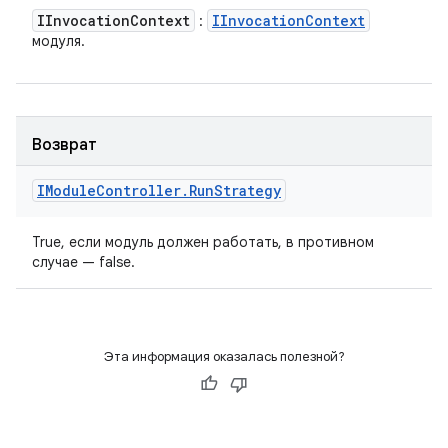
IInvocation
Context
IInvocation
Context
:
модуля.
Возврат
IModule
Controller
.
Run
Strategy
True, если модуль должен работать, в противном
случае — false.
Эта информация оказалась полезной?