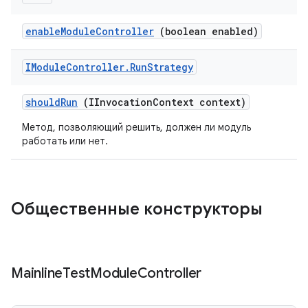
enable
Module
Controller
(boolean enabled)
IModule
Controller
.
Run
Strategy
should
Run
(IInvocation
Context context)
Метод, позволяющий решить, должен ли модуль
работать или нет.
Общественные конструкторы
Mainline
Test
Module
Controller