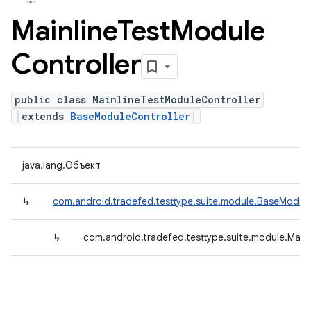
Mainline
Test
Module
Controller
public class MainlineTestModuleController
extends
BaseModuleController
java.lang.Объект
↳
com.android.tradefed.testtype.suite.module.BaseModule
↳
com.android.tradefed.testtype.suite.module.Main