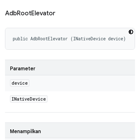
Adb
Root
Elevator
public AdbRootElevator (INativeDevice device)
Parameter
device
INative
Device
Menampilkan