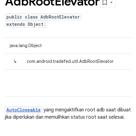
Adb
Root
Elevator
public class AdbRootElevator
extends Object
java.lang.Object
↳
com.android.tradefed.util.AdbRootElevator
AutoCloseable
yang mengaktifkan root adb saat dibuat
jika diperlukan dan memulihkan status root saat selesai.