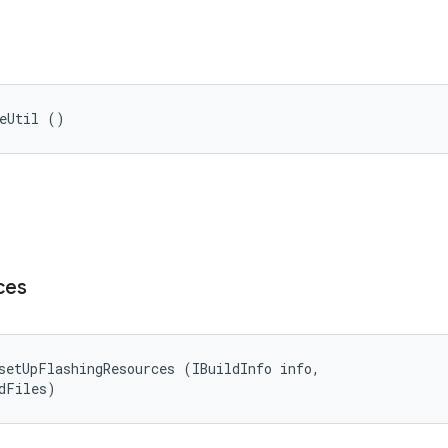
ceUtil ()
ces
setUpFlashingResources (IBuildInfo info, 

dFiles)