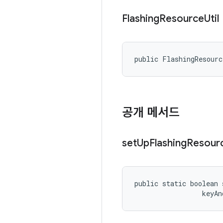
Flashing
Resource
Util
public FlashingResour
공개 메서드
set
Up
Flashing
Resour
public static boolean 
 keyAn