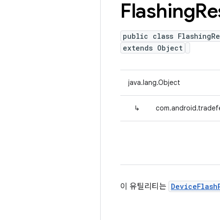
Flashing
Re
public class FlashingRe
extends Object
java.lang.Object
↳
com.android.tradefe
이 유틸리티는
DeviceFlash