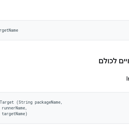
rgetName
ים לכולם
Target (String packageName, 

 runnerName, 

 targetName)