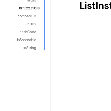
arget
List
Ins
שיטות ציבוריות
compareTo
שווה ל-
hashCode
isShardable
toString