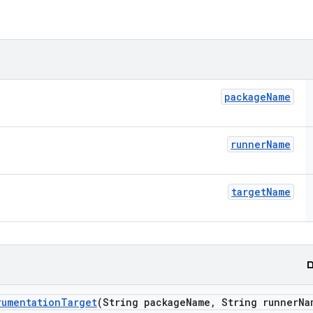
package
Name
runner
Name
target
Name
ם
rumentation
Target
(String package
Name
,
String runner
Na