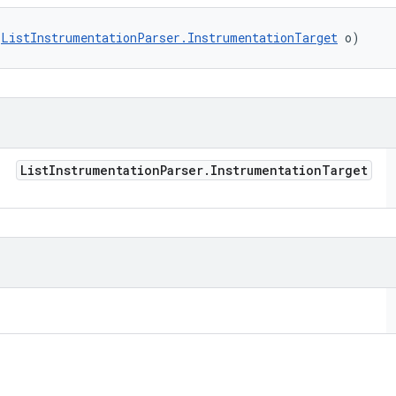
(
ListInstrumentationParser.InstrumentationTarget
 o)
List
Instrumentation
Parser
.
Instrumentation
Target