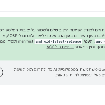
 2026, כדי להתאים למודל הפיתוח היציב שלנו ולשמור על יציבות הפלט
נפרסם קוד מקור ב-AOSP 
andr
. הענף
android-latest-release
manifest תמי
שינויים ב-AOSP
.
‫Google משתמשת בטכנולוגיית AI כדי לתרגם תוכן לשפה
 כאלו עשויות להיות שגיאות.