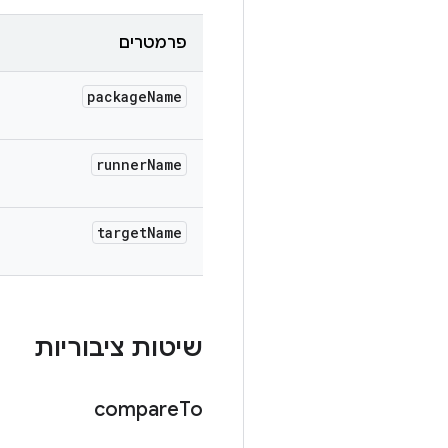
פרמטרים
package
Name
runner
Name
target
Name
שיטות ציבוריות
compare
To