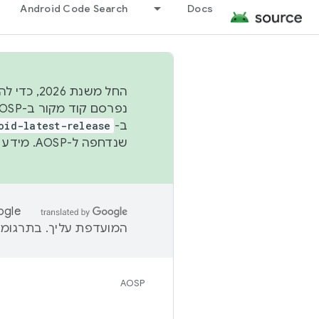
Android Code Search
Docs
החל משנת
ב-
oid-latest-release
שנדחפה ל-AOSP. מידע נוסף זמין במאמר
המועדפת עליך. בתרגומים
AOSP