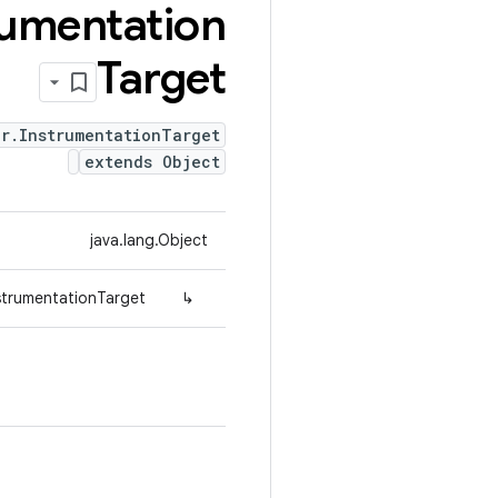
rumentation
Target
er.InstrumentationTarget
extends Object
java.lang.Object
nstrumentationTarget
↳