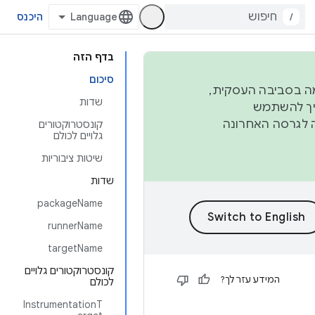
/
היכנס
בדף הזה
סיכום
פורמה בסביבה העסקית,
שדות
ברבעון השני וברבעון הרביעי. כדי ליצור ולתרום ל-AOSP, צריך להשתמש
ד יפנה לגרסה האחרונה
קונסטרוקטורים
גלויים לכולם
שיטות ציבוריות
שדות
packageName
runnerName
targetName
קונסטרוקטורים גלויים
המידע עזר לך?
לכולם
InstrumentationT