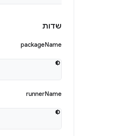
שדות
package
Name
runner
Name