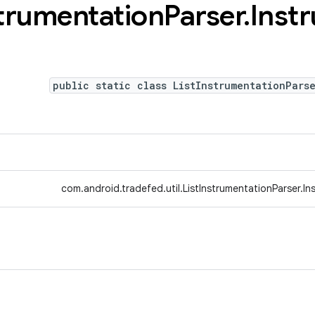
trumentation
Parser
.
Inst
public static class ListInstrumentationPars
com.android.tradefed.util.ListInstrumentationParser.I