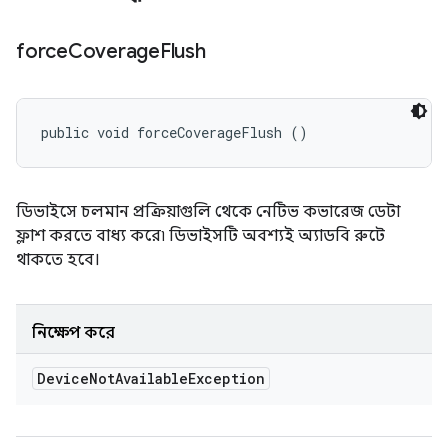
force
Coverage
Flush
public void forceCoverageFlush ()
ডিভাইসে চলমান প্রক্রিয়াগুলি থেকে নেটিভ কভারেজ ডেটা
ফ্লাশ করতে বাধ্য করে৷ ডিভাইসটি অবশ্যই অ্যাডবি রুটে
থাকতে হবে।
নিক্ষেপ করে
Device
Not
Available
Exception