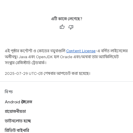
এটি কাজে লেগেছে?
এই পৃষ্ঠার কন্টেন্ট ও কোডের নমুনাগুলি
Content License
-এ বর্ণিত লাইসেন্সের
অধীনস্থ। Java এবং OpenJDK হল Oracle এবং/অথবা তার অ্যাফিলিয়েট
সংস্থার রেজিস্টার্ড ট্রেডমার্ক।
2025-07-29 UTC-তে শেষবার আপডেট করা হয়েছে।
বিল্ড
Android স্টোরেজ
প্রয়োজনীয়তা
ডাউনলোড হচ্ছে
প্রিভিউ বাইনারি