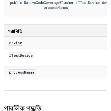
public NativeCodeCoverageFlusher (ITestDevice devic
 processNames)
পরামিতি
device
ITest
Device
process
Names
পাবলিক পদ্ধতি