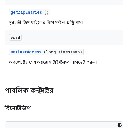
get
Zip
Entries
()
দূরবর্তী জিপ ফাইলের জিপ ফাইল এন্ট্রি পায়।
void
set
Last
Access
(long timestamp)
অবজেক্টের শেষ অ্যাক্সেস টাইমস্ট্যাম্প আপডেট করুন।
পাবলিক কনস্ট্রাক্টর
রিমোটজিপ