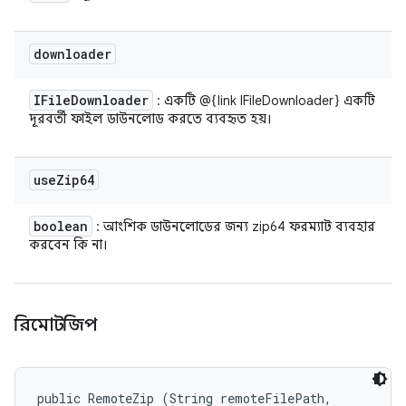
downloader
IFile
Downloader
: একটি @{link IFileDownloader} একটি
দূরবর্তী ফাইল ডাউনলোড করতে ব্যবহৃত হয়।
use
Zip64
boolean
: আংশিক ডাউনলোডের জন্য zip64 ফরম্যাট ব্যবহার
করবেন কি না।
রিমোটজিপ
public RemoteZip (String remoteFilePath, 
