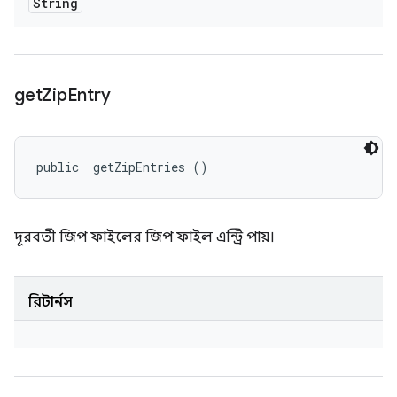
String
get
Zip
Entry
public 
 getZipEntries ()
দূরবর্তী জিপ ফাইলের জিপ ফাইল এন্ট্রি পায়।
রিটার্নস