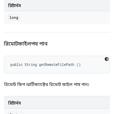
রিটার্নস
long
রিমোটফাইলপথ পান
public String getRemoteFilePath ()
রিমোট জিপ আর্টিফ্যাক্টের রিমোট ফাইল পাথ পান।
রিটার্নস