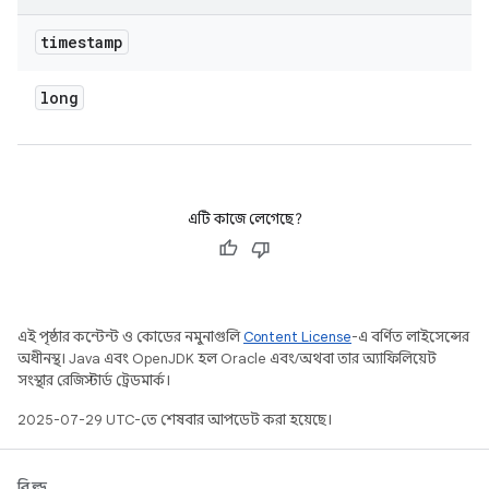
timestamp
long
এটি কাজে লেগেছে?
এই পৃষ্ঠার কন্টেন্ট ও কোডের নমুনাগুলি
Content License
-এ বর্ণিত লাইসেন্সের
অধীনস্থ। Java এবং OpenJDK হল Oracle এবং/অথবা তার অ্যাফিলিয়েট
সংস্থার রেজিস্টার্ড ট্রেডমার্ক।
2025-07-29 UTC-তে শেষবার আপডেট করা হয়েছে।
বিল্ড