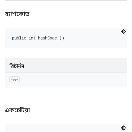
হ্যাশকোড
public int hashCode ()
রিটার্নস
int
একচেটিয়া