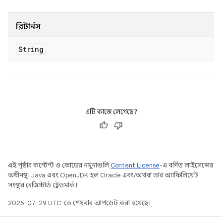
রিটার্নস
String
এটি কাজে লেগেছে?
এই পৃষ্ঠার কন্টেন্ট ও কোডের নমুনাগুলি
Content License
-এ বর্ণিত লাইসেন্সের
অধীনস্থ। Java এবং OpenJDK হল Oracle এবং/অথবা তার অ্যাফিলিয়েট
সংস্থার রেজিস্টার্ড ট্রেডমার্ক।
2025-07-29 UTC-তে শেষবার আপডেট করা হয়েছে।