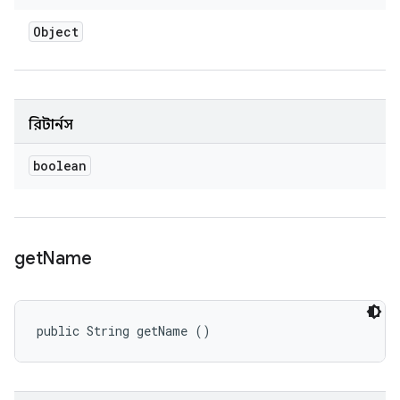
Object
রিটার্নস
boolean
get
Name
public String getName ()