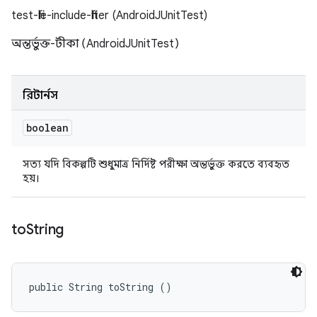
test-file-include-filter (AndroidJUnitTest)
অন্তর্ভুক্ত-টীকা (AndroidJUnitTest)
রিটার্নস
boolean
সত্য যদি বিকল্পটি শুধুমাত্র নির্দিষ্ট পরীক্ষা অন্তর্ভুক্ত করতে ব্যবহৃত
হয়।
to
String
public String toString ()