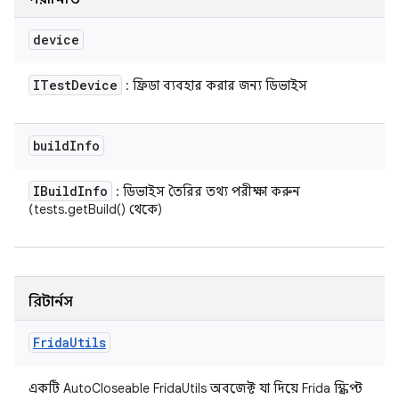
device
ITest
Device
: ফ্রিডা ব্যবহার করার জন্য ডিভাইস
build
Info
IBuild
Info
: ডিভাইস তৈরির তথ্য পরীক্ষা করুন
(tests.getBuild() থেকে)
রিটার্নস
Frida
Utils
একটি AutoCloseable FridaUtils অবজেক্ট যা দিয়ে Frida স্ক্রিপ্ট