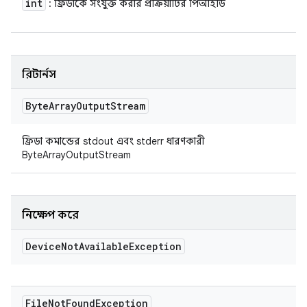
int
: ফ্রিডাকে সংযুক্ত করার প্রক্রিয়াটির পিআইডি
রিটার্নস
Byte
Array
Output
Stream
ফ্রিডা কমান্ডের stdout এবং stderr ধারণকারী
ByteArrayOutputStream
নিক্ষেপ করে
Device
Not
Available
Exception
File
Not
Found
Exception