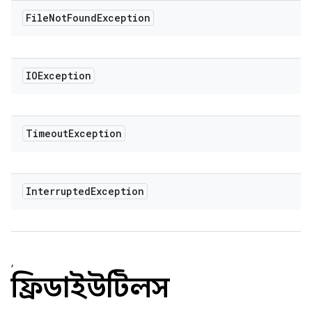
File
Not
Found
Exception
IOException
Timeout
Exception
Interrupted
Exception
,
ফ্রিডাইউটিলস