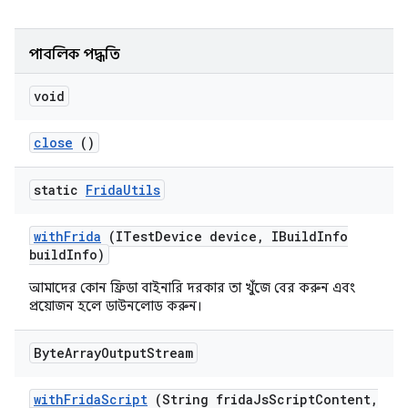
পাবলিক পদ্ধতি
void
close
()
static
Frida
Utils
with
Frida
(ITest
Device device
,
IBuild
Info
build
Info)
আমাদের কোন ফ্রিডা বাইনারি দরকার তা খুঁজে বের করুন এবং
প্রয়োজন হলে ডাউনলোড করুন।
Byte
Array
Output
Stream
with
Frida
Script
(String frida
Js
Script
Content
,