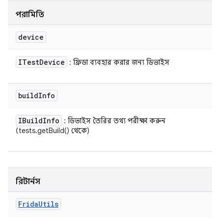
পরামিতি
device
ITest
Device
: ফ্রিডা ব্যবহার করার জন্য ডিভাইস
build
Info
IBuild
Info
: ডিভাইস তৈরির তথ্য পরীক্ষা করুন
(tests.getBuild() থেকে)
রিটার্নস
Frida
Utils