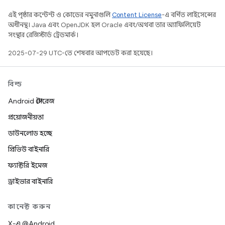
এই পৃষ্ঠার কন্টেন্ট ও কোডের নমুনাগুলি
Content License
-এ বর্ণিত লাইসেন্সের
অধীনস্থ। Java এবং OpenJDK হল Oracle এবং/অথবা তার অ্যাফিলিয়েট
সংস্থার রেজিস্টার্ড ট্রেডমার্ক।
2025-07-29 UTC-তে শেষবার আপডেট করা হয়েছে।
বিল্ড
Android স্টোরেজ
প্রয়োজনীয়তা
ডাউনলোড হচ্ছে
প্রিভিউ বাইনারি
ফ্যাক্টরি ইমেজ
ড্রাইভার বাইনারি
কানেক্ট করুন
X-এ @Android