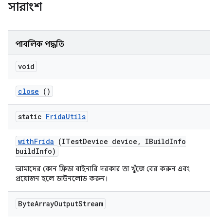
সারাংশ
পাবলিক পদ্ধতি
void
close
()
static
Frida
Utils
with
Frida
(ITest
Device device
,
IBuild
Info
build
Info)
আমাদের কোন ফ্রিডা বাইনারি দরকার তা খুঁজে বের করুন এবং
প্রয়োজন হলে ডাউনলোড করুন।
Byte
Array
Output
Stream