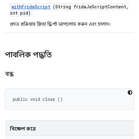
with
Frida
Script
(String frida
Js
Script
Content
,
int pid)
প্রদত্ত প্রক্রিয়ায় ফ্রিডা স্ক্রিপ্ট আপলোড করুন এবং চালান।
পাবলিক পদ্ধতি
বন্ধ
public void close ()
নিক্ষেপ করে