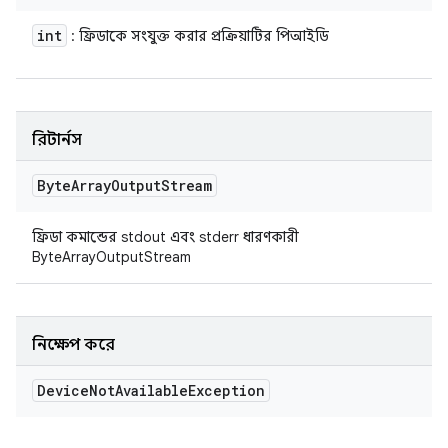
int
: ফ্রিডাকে সংযুক্ত করার প্রক্রিয়াটির পিআইডি
রিটার্নস
Byte
Array
Output
Stream
ফ্রিডা কমান্ডের stdout এবং stderr ধারণকারী
ByteArrayOutputStream
নিক্ষেপ করে
Device
Not
Available
Exception