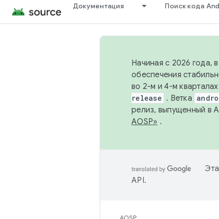
Документация
Поиск кода And
Начиная с 2026 года, 
обеспечения стабильн
во 2-м и 4-м квартала
release
. Ветка
andro
релиз, выпущенный в 
AOSP»
.
Эта
API
.
AOSP