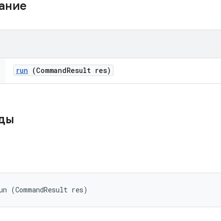
жание
run
(Command
Result res)
оды
un (CommandResult res)