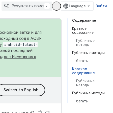
/
Войти
Содержание
Краткое
основной ветки и для
содержание
исходный код в AOSP
Публичные
ку
android-latest-
методы
 самый последний
Публичные методы
здел «Изменения в
бегать
Краткое
содержание
Публичные
методы
Публичные методы
бегать
 оказалась полезной?