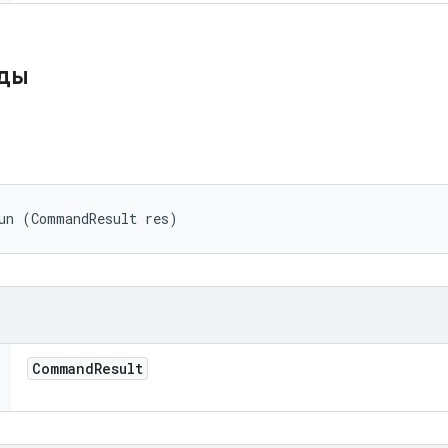
оды
un (CommandResult res)
Command
Result