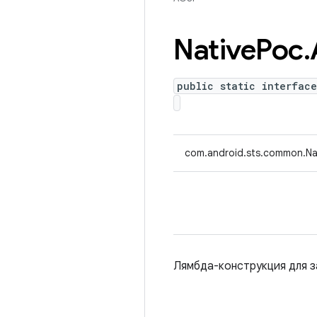
Native
Poc
.
public static interfac
com.android.sts.common.Nat
Лямбда-конструкция для з