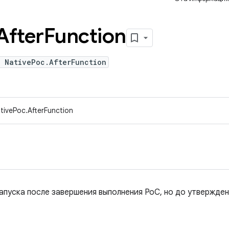
After
Function
e NativePoc.AfterFunction
ivePoc.AfterFunction
апуска после завершения выполнения PoC, но до утвержден