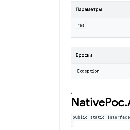
Параметры
res
Броски
Exception
,
Native
Poc
.
public static interfac