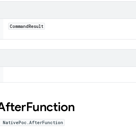
Command
Result
After
Function
e NativePoc.AfterFunction