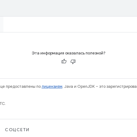
Эта информация оказалась полезной?
нице предоставлены по
лицензиям
. Java и OpenJDK – это зарегистриров
TC.
СОЦСЕТИ