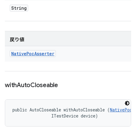
String
戻り値
Native
Poc
Asserter
with
Auto
Closeable
public AutoCloseable withAutoCloseable (
NativePoc
 
                ITestDevice device)