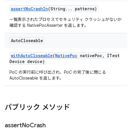
assert
No
Crash
In
(String
.
.
.
patterns)
一覧表示されたプロセスでセキュリティ クラッシュがないか
確認する NativePocAsserter を返します。
Auto
Closeable
with
Auto
Closeable
(
Native
Poc
native
Poc
,
ITest
Device device)
PoC の実行前に呼び出され、PoC の完了後に閉じる
AutoCloseable を返します。
パブリック メソッド
assert
No
Crash