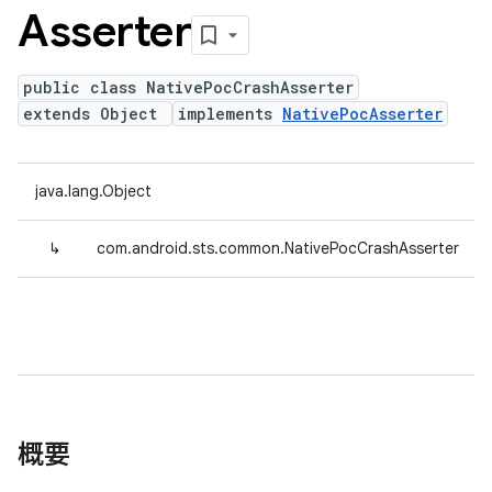
Asserter
public class NativePocCrashAsserter
extends Object
implements
NativePocAsserter
java.lang.Object
↳
com.android.sts.common.NativePocCrashAsserter
概要