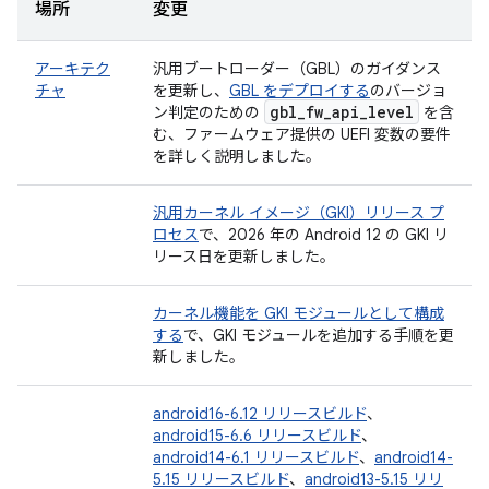
場所
変更
アーキテク
汎用ブートローダー（GBL）のガイダンス
チャ
を更新し、
GBL をデプロイする
のバージョ
gbl
_
fw
_
api
_
level
ン判定のための
を含
む、ファームウェア提供の UEFI 変数の要件
を詳しく説明しました。
汎用カーネル イメージ（GKI）リリース プ
ロセス
で、2026 年の Android 12 の GKI リ
リース日を更新しました。
カーネル機能を GKI モジュールとして構成
する
で、GKI モジュールを追加する手順を更
新しました。
android16-6.12 リリースビルド
、
android15-6.6 リリースビルド
、
android14-6.1 リリースビルド
、
android14-
5.15 リリースビルド
、
android13-5.15 リリ