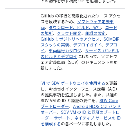
トの動作を示す構成 GIF を追加しました。
GitHub の移行と簡素化されたソース アクセ
スを反映するため、
ソフトウェア定義車
両
、
ダウンロード、ビルド、実行
、
コード
の場所
、
クラウド開発
、
組織の設定
、
GitHub リポジトリへのアクセス
、
SOME/IP
スタックの実装
、
デプロイガイド
、
デプロ
イ
、
車両信号カタログ
、
サービス バンドル
のビルドとデプロイ
にわたって、ソフトウ
ェア定義車両（SDV）のドキュメントを更
新しました。
IVI で SDV ゲートウェイを使用する
を更新
し、Android インターフェース定義（AID）
の推奨事項を追加しました。また、共通の
SDV VM の ID と認証の要件を、
SDV Core
ブートローダー
、
Android HLOS CDI ハンド
オーバー
、
SDV VM の ID と認証のブートロ
ーダー サポート
、
ネイティブ サービスの ID
を構成する
の各ページに移動しました。