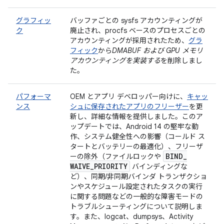
グラフィッ
バッファごとの sysfs アカウンティングが
ク
廃止され、procfs ベースのプロセスごとの
アカウンティングが採用されたため、
グラ
フィック
から
DMABUF および GPU メモリ
アカウンティングを実装する
を削除しまし
た。
パフォーマ
OEM とアプリ デベロッパー向けに、
キャッ
ンス
シュに保存されたアプリのフリーザー
を更
新し、詳細な情報を提供しました。このア
ップデートでは、Android 14 の堅牢な動
作、システム健全性への影響（コールド ス
タートとバッテリーの最適化）、フリーザ
BIND
_
ーの除外（ファイルロックや
WAIVE
_
PRIORITY
バインディングな
ど）、同期/非同期バインダ トランザクショ
ンやスケジュール設定されたタスクの実行
に関する問題などの一般的な障害モードの
トラブルシューティングについて説明しま
す。また、logcat、dumpsys、Activity