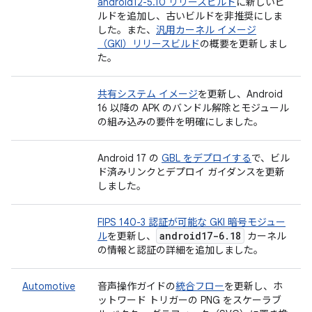
android12-5.10 リリースビルド
に新しいビ
ルドを追加し、古いビルドを非推奨にしま
した。また、
汎用カーネル イメージ
（GKI）リリースビルド
の概要を更新しまし
た。
共有システム イメージ
を更新し、Android
16 以降の APK のバンドル解除とモジュール
の組み込みの要件を明確にしました。
Android 17 の
GBL をデプロイする
で、ビル
ド済みリンクとデプロイ ガイダンスを更新
しました。
FIPS 140-3 認証が可能な GKI 暗号モジュー
android17-6
.
18
ル
を更新し、
カーネル
の情報と認証の詳細を追加しました。
Automotive
音声操作ガイドの
統合フロー
を更新し、ホ
ットワード トリガーの PNG をスケーラブ