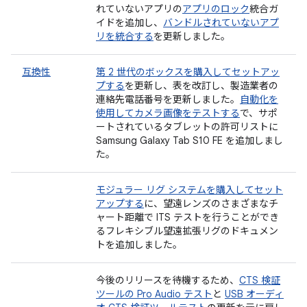
れていないアプリの
アプリのロック
統合ガ
イドを追加し、
バンドルされていないアプ
リを統合する
を更新しました。
互換性
第 2 世代のボックスを購入してセットアッ
プする
を更新し、表を改訂し、製造業者の
連絡先電話番号を更新しました。
自動化を
使用してカメラ画像をテストする
で、サポ
ートされているタブレットの許可リストに
Samsung Galaxy Tab S10 FE を追加しまし
た。
モジュラー リグ システムを購入してセット
アップする
に、望遠レンズのさまざまなチ
ャート距離で ITS テストを行うことができ
るフレキシブル望遠拡張リグのドキュメン
トを追加しました。
今後のリリースを待機するため、
CTS 検証
ツールの Pro Audio テスト
と
USB オーディ