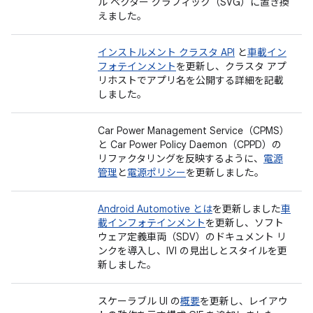
ル ベクター グラフィック（SVG）に置き換
えました。
インストルメント クラスタ API
と
車載イン
フォテインメント
を更新し、クラスタ アプ
リホストでアプリ名を公開する詳細を記載
しました。
Car Power Management Service（CPMS）
と Car Power Policy Daemon（CPPD）の
リファクタリングを反映するように、
電源
管理
と
電源ポリシー
を更新しました。
Android Automotive とは
を更新しました
車
載インフォテインメント
を更新し、ソフト
ウェア定義車両（SDV）のドキュメント リ
ンクを導入し、IVI の見出しとスタイルを更
新しました。
スケーラブル UI の
概要
を更新し、レイアウ