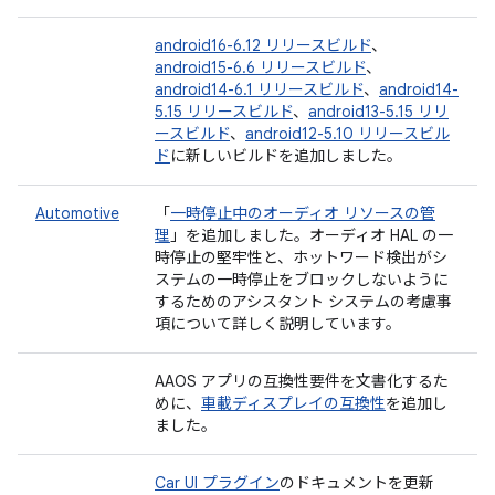
android16-6.12 リリースビルド
、
android15-6.6 リリースビルド
、
android14-6.1 リリースビルド
、
android14-
5.15 リリースビルド
、
android13-5.15 リリ
ースビルド
、
android12-5.10 リリースビル
ド
に新しいビルドを追加しました。
Automotive
「
一時停止中のオーディオ リソースの管
理
」を追加しました。オーディオ HAL の一
時停止の堅牢性と、ホットワード検出がシ
ステムの一時停止をブロックしないように
するためのアシスタント システムの考慮事
項について詳しく説明しています。
AAOS アプリの互換性要件を文書化するた
めに、
車載ディスプレイの互換性
を追加し
ました。
Car UI プラグイン
のドキュメントを更新