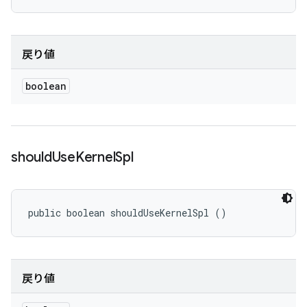
戻り値
boolean
should
Use
Kernel
Spl
public boolean shouldUseKernelSpl ()
戻り値