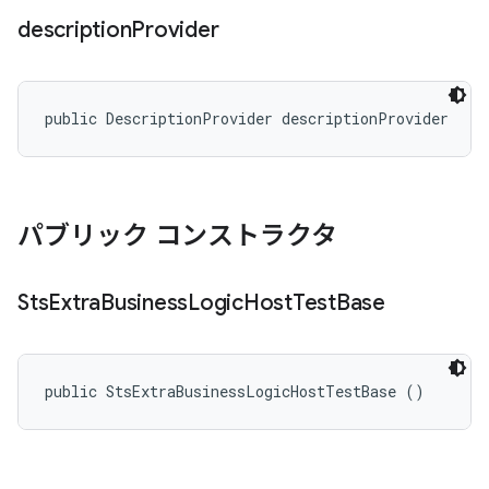
description
Provider
public DescriptionProvider descriptionProvider
パブリック コンストラクタ
Sts
Extra
Business
Logic
Host
Test
Base
public StsExtraBusinessLogicHostTestBase ()