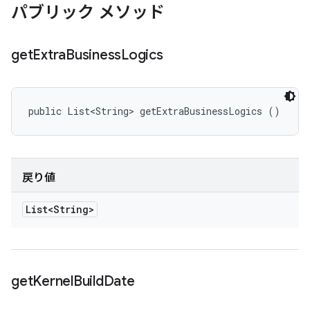
パブリック メソッド
get
Extra
Business
Logics
public List<String> getExtraBusinessLogics ()
戻り値
List<String>
get
Kernel
Build
Date