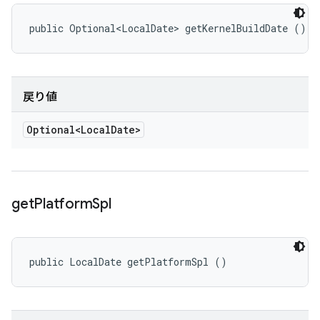
public Optional<LocalDate> getKernelBuildDate ()
戻り値
Optional<Local
Date>
get
Platform
Spl
public LocalDate getPlatformSpl ()