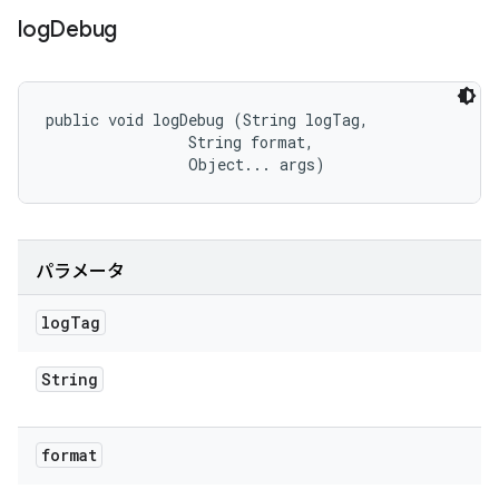
log
Debug
public void logDebug (String logTag, 

                String format, 

                Object... args)
パラメータ
log
Tag
String
format