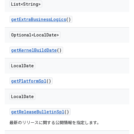
List<String>
get
Extra
Business
Logics
()
Optional<Local
Date>
get
Kernel
Build
Date
()
Local
Date
get
Platform
Spl
()
Local
Date
get
Release
Bulletin
Spl
()
最新のリリースに関する公開情報を指定します。