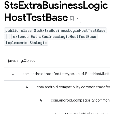
Sts
Extra
Business
Logic
Host
Test
Base
public class StsExtraBusinessLogicHostTestBase
extends ExtraBusinessLogicHostTestBase
implements StsLogic
java.lang.Object
↳
com.android.tradefed.testtype.junit4.BaseHostJUnit4
↳
com.android.compatibility.common.tradefed.
↳
com.android.compatibility.common.tr
↳
com.android.sts.common.tra