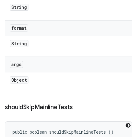
String
format
String
args
Object
should
Skip
Mainline
Tests
public boolean shouldSkipMainlineTests ()