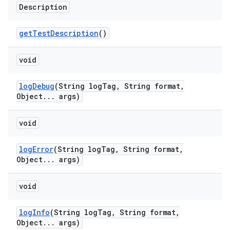
Description
get
Test
Description
()
void
log
Debug
(String log
Tag
,
String format
,
Object
.
.
.
args)
void
log
Error
(String log
Tag
,
String format
,
Object
.
.
.
args)
void
log
Info
(String log
Tag
,
String format
,
Object
.
.
.
args)