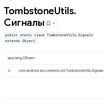
Tombstone
Utils
.
Сигналы
public static class TombstoneUtils.Signals
extends Object
java.lang.Объект
↳
com.android.sts.common.util.TombstoneUtils.Signals