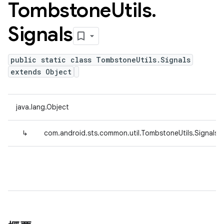
Tombstone
Utils
.
Signals
public static class TombstoneUtils.Signals
extends Object
java.lang.Object
↳
com.android.sts.common.util.TombstoneUtils.Signals