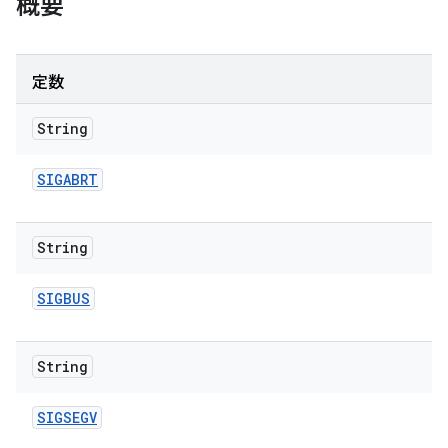
概要
定数
String
SIGABRT
String
SIGBUS
String
SIGSEGV