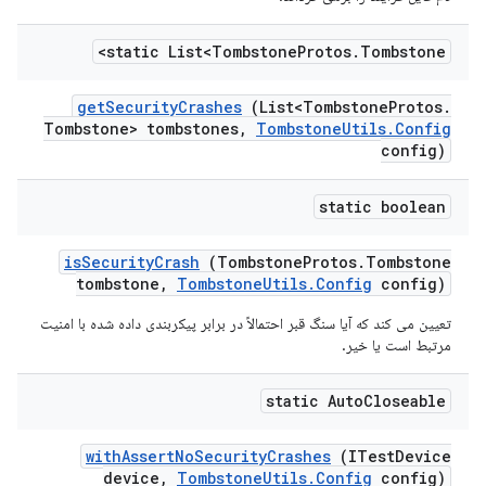
static List<Tombstone
Protos
.
Tombstone>
get
Security
Crashes
(List<Tombstone
Protos
.
Tombstone> tombstones
,
Tombstone
Utils
.
Config
config)
static boolean
is
Security
Crash
(Tombstone
Protos
.
Tombstone
tombstone
,
Tombstone
Utils
.
Config
config)
تعیین می کند که آیا سنگ قبر احتمالاً در برابر پیکربندی داده شده با امنیت
مرتبط است یا خیر.
static Auto
Closeable
with
Assert
No
Security
Crashes
(ITest
Device
device
,
Tombstone
Utils
.
Config
config)