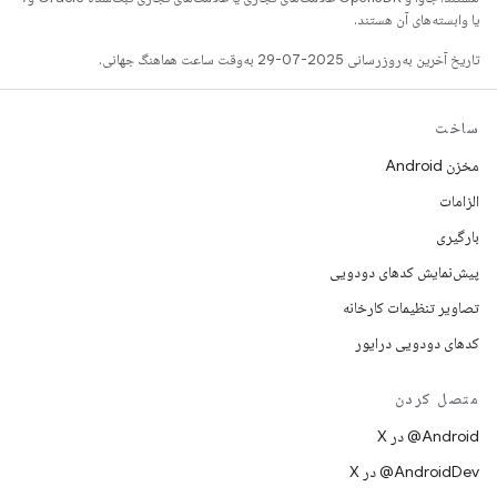
یا وابسته‌های آن هستند.
تاریخ آخرین به‌روزرسانی 2025-07-29 به‌وقت ساعت هماهنگ جهانی.
ساخت
مخزن Android
الزامات
بارگیری
پیش‌نمایش کدهای دودویی
تصاویر تنظیمات کارخانه
کدهای دودویی درایور
متصل کردن
‫‎@Android در X
‫‎@AndroidDev در X