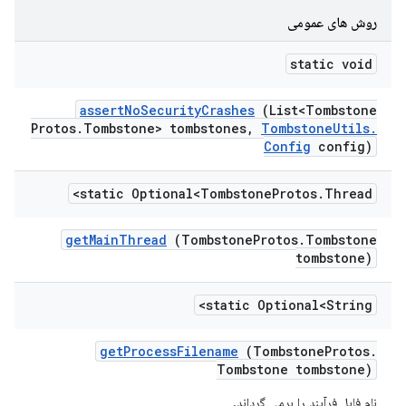
روش های عمومی
static void
assert
No
Security
Crashes
(List<Tombstone
Protos
.
Tombstone> tombstones
,
Tombstone
Utils
.
Config
config)
static Optional<Tombstone
Protos
.
Thread>
get
Main
Thread
(Tombstone
Protos
.
Tombstone
tombstone)
static Optional<String>
get
Process
Filename
(Tombstone
Protos
.
Tombstone tombstone)
نام فایل فرآیند را برمی گرداند.