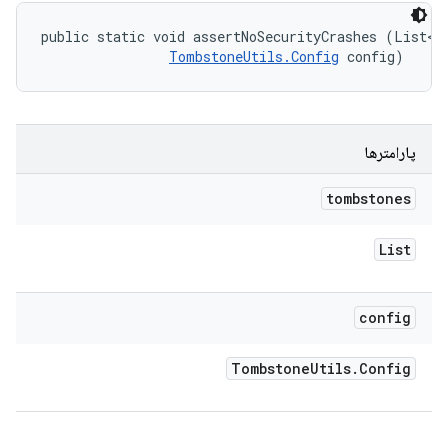
public static void assertNoSecurityCrashes (List<T
TombstoneUtils.Config
 config)
پارامترها
tombstones
List
config
Tombstone
Utils
.
Config