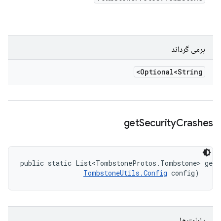
برمی گرداند
Optional<String>
get
Security
Crashes
public static List<TombstoneProtos.Tombstone> getS
TombstoneUtils.Config
 config)
پارامترها