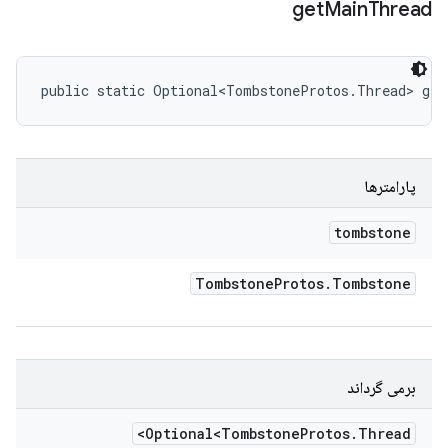
get
Main
Thread
public static Optional<TombstoneProtos.Thread> ge
پارامترها
tombstone
Tombstone
Protos
.
Tombstone
برمی گرداند
Optional<Tombstone
Protos
.
Thread>