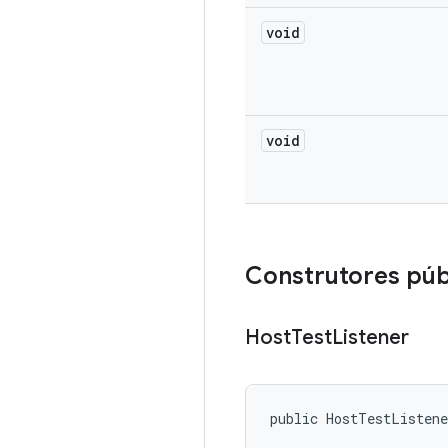
void
void
Construtores púb
Host
Test
Listener
public HostTestListen