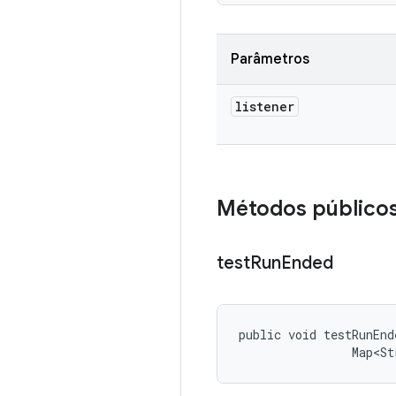
Parâmetros
listener
Métodos público
test
Run
Ended
public void testRunEnd
                Map<St