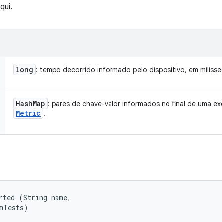
qui.
long
: tempo decorrido informado pelo dispositivo, em milis
Hash
Map
: pares de chave-valor informados no final de uma e
Metric
.
rted (String name, 

umTests)