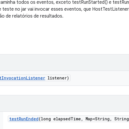
aminha todos os eventos, exceto testRunStarted() e testRunE
 teste no jar vai invocar esses eventos, que HostTestListener
ão de relatórios de resultados.
t
Invocation
Listener
listener)
test
Run
Ended
(long elapsed
Time
,
Map<String
,
String