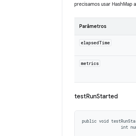
precisamos usar HashMap a
Parâmetros
elapsed
Time
metrics
test
Run
Started
public void testRunSta
                int n