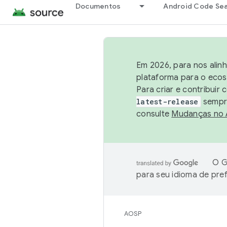
Documentos
Android Code Se
Em 2026, para nos alin
plataforma para o ecos
Para criar e contribuir
latest-release
sempre
consulte
Mudanças no
O G
para seu idioma de pre
AOSP