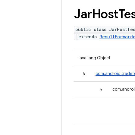
Jar
Host
Te
public class JarHostTes
extends
ResultForward
java.lang.Object
↳
com.android.tradefe
↳
com.androi