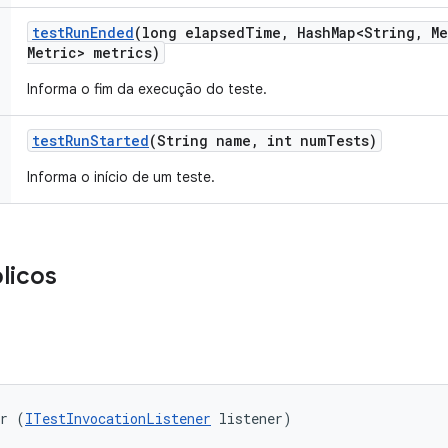
test
Run
Ended
(long elapsed
Time
,
Hash
Map<String
,
Me
Metric> metrics)
Informa o fim da execução do teste.
test
Run
Started
(String name
,
int num
Tests)
Informa o início de um teste.
licos
er (
ITestInvocationListener
 listener)