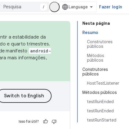
/
Fazer login
Nesta página
Resumo
tir a estabilidade da
Construtores
o e quarto trimestres.
públicos
 de manifesto
android-
Métodos
ara mais informações,
públicos
Construtores
públicos
HostTestListener
Métodos públicos
testRunEnded
testRunEnded
testRunStarted
Isso foi útil?