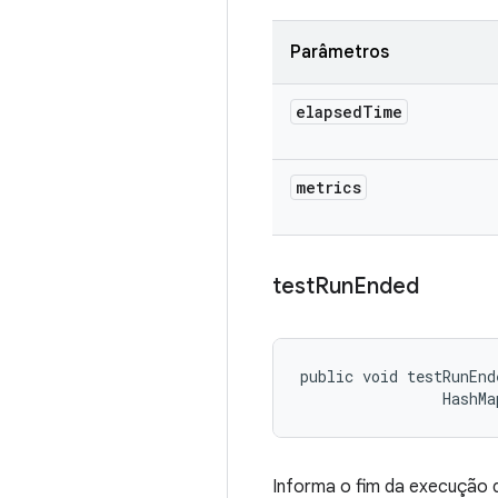
Parâmetros
elapsed
Time
metrics
test
Run
Ended
public void testRunEnd
                HashMa
Informa o fim da execução 