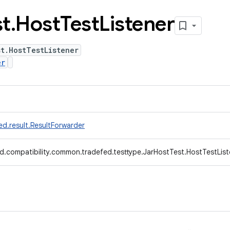
st
.
Host
Test
Listener
t.HostTestListener
er
d.result.ResultForwarder
d.compatibility.common.tradefed.testtype.JarHostTest.HostTestList