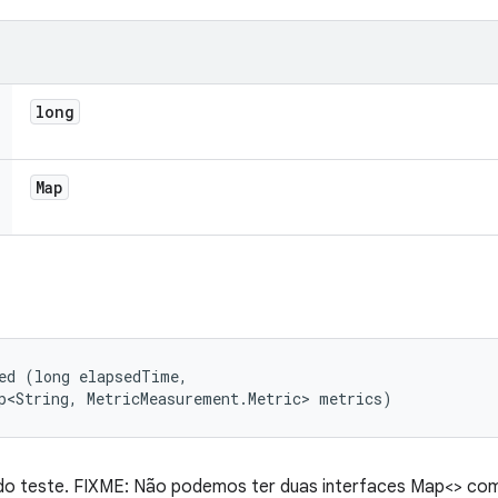
long
Map
ed (long elapsedTime, 

p<String, MetricMeasurement.Metric> metrics)
do teste. FIXME: Não podemos ter duas interfaces Map<> com 