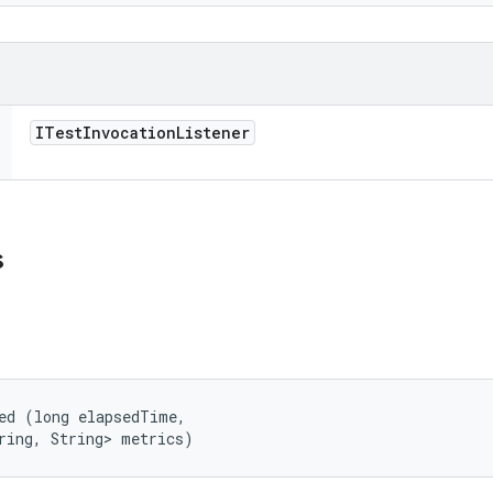
ITest
Invocation
Listener
s
ed (long elapsedTime, 

ring, String> metrics)