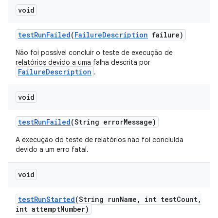
void
test
Run
Failed
(
Failure
Description
failure)
Não foi possível concluir o teste de execução de
relatórios devido a uma falha descrita por
FailureDescription
.
void
test
Run
Failed
(String error
Message)
A execução do teste de relatórios não foi concluída
devido a um erro fatal.
void
test
Run
Started
(String run
Name
,
int test
Count
,
int attempt
Number)