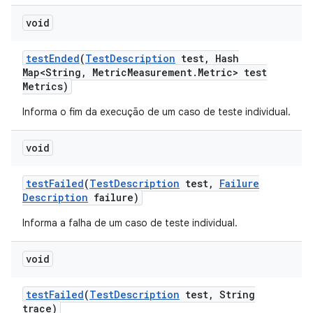
void
test
Ended
(
Test
Description
test
,
Hash
Map<String
,
Metric
Measurement
.
Metric> test
Metrics)
Informa o fim da execução de um caso de teste individual.
void
test
Failed
(
Test
Description
test
,
Failure
Description
failure)
Informa a falha de um caso de teste individual.
void
test
Failed
(
Test
Description
test
,
String
trace)