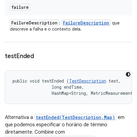
failure
Failure
Description
Failure
Description
:
que
descreve a falha e o contexto dela.
test
Ended
public void testEnded (
TestDescription
 test, 

                long endTime, 

                HashMap<String, MetricMeasurement.
Alternativa a
testEnded(TestDescription,Map)
em
que podemos especificar o horário de término
diretamente. Combine com