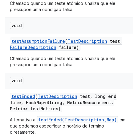
Chamado quando um teste atômico sinaliza que ele
pressupõe uma condição falsa.
void
test
Assumption
Failure
(
Test
Description
test
,
Failure
Description
failure)
Chamado quando um teste atômico sinaliza que ele
pressupõe uma condição falsa.
void
test
Ended
(
Test
Description
test
,
long end
Time
,
Hash
Map<String
,
Metric
Measurement
.
Metric> test
Metrics)
testEnded(TestDescription,Map)
Alternativa a
em
que podemos especificar o horário de término
diretamente.