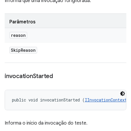
Informa que uma invocação foi ignorada.
Parâmetros
reason
Skip
Reason
invocation
Started
public void invocationStarted (
IInvocationContext
 
Informa o início da invocação do teste.