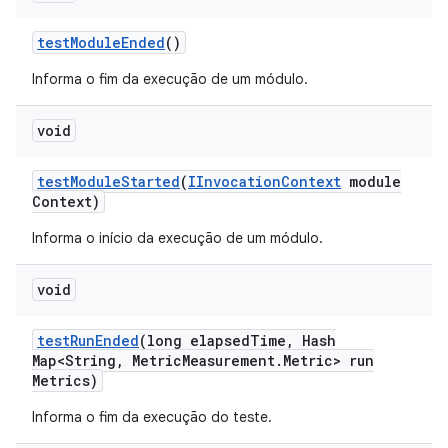
test
Module
Ended
()
Informa o fim da execução de um módulo.
void
test
Module
Started
(
IInvocation
Context
module
Context)
Informa o início da execução de um módulo.
void
test
Run
Ended
(long elapsed
Time
,
Hash
Map<String
,
Metric
Measurement
.
Metric> run
Metrics)
Informa o fim da execução do teste.