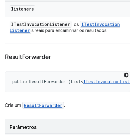
listeners
ITest
Invocation
Listener
ITest
Invocation
: os
Listener
s reais para encaminhar os resultados.
Result
Forwarder
public ResultForwarder (List<
ITestInvocationListen
Crie um
ResultForwarder
.
Parâmetros