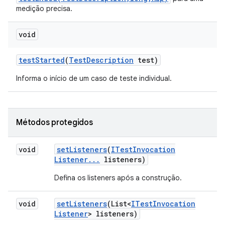
medição precisa.
void
test
Started
(
Test
Description
test)
Informa o início de um caso de teste individual.
Métodos protegidos
void
set
Listeners
(
ITest
Invocation
Listener
.
.
.
listeners)
Defina os listeners após a construção.
void
set
Listeners
(List<
ITest
Invocation
Listener
> listeners)