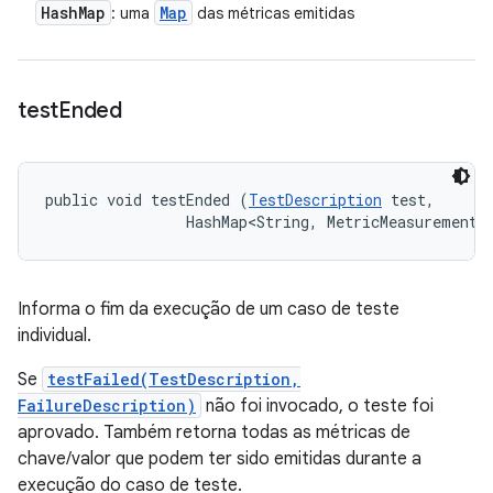
Hash
Map
Map
: uma
das métricas emitidas
test
Ended
public void testEnded (
TestDescription
 test, 

                HashMap<String, MetricMeasurement.
Informa o fim da execução de um caso de teste
individual.
Se
testFailed(TestDescription,
FailureDescription)
não foi invocado, o teste foi
aprovado. Também retorna todas as métricas de
chave/valor que podem ter sido emitidas durante a
execução do caso de teste.