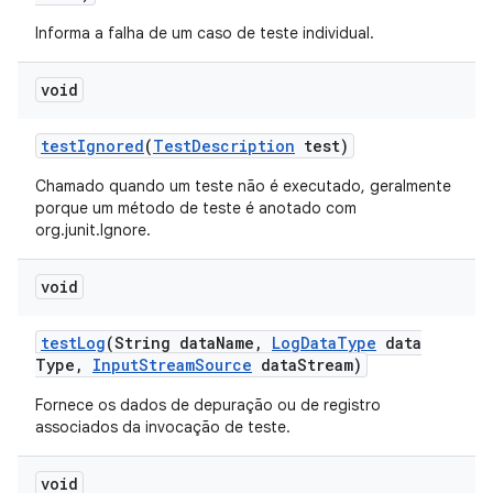
Informa a falha de um caso de teste individual.
void
test
Ignored
(
Test
Description
test)
Chamado quando um teste não é executado, geralmente
porque um método de teste é anotado com
org.junit.Ignore.
void
test
Log
(String data
Name
,
Log
Data
Type
data
Type
,
Input
Stream
Source
data
Stream)
Fornece os dados de depuração ou de registro
associados da invocação de teste.
void