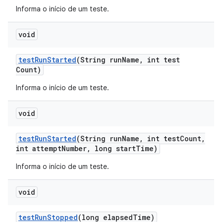
Informa o início de um teste.
void
test
Run
Started
(String run
Name
,
int test
Count)
Informa o início de um teste.
void
test
Run
Started
(String run
Name
,
int test
Count
,
int attempt
Number
,
long start
Time)
Informa o início de um teste.
void
test
Run
Stopped
(long elapsed
Time)