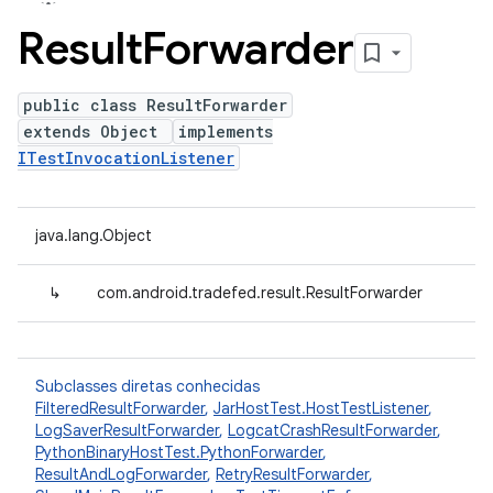
Result
Forwarder
public class ResultForwarder
extends Object
implements
ITestInvocationListener
java.lang.Object
↳
com.android.tradefed.result.ResultForwarder
Subclasses diretas conhecidas
FilteredResultForwarder
,
JarHostTest.HostTestListener
,
LogSaverResultForwarder
,
LogcatCrashResultForwarder
,
PythonBinaryHostTest.PythonForwarder
,
ResultAndLogForwarder
,
RetryResultForwarder
,