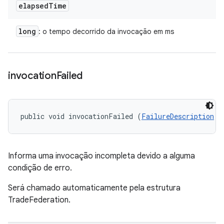
elapsed
Time
long
: o tempo decorrido da invocação em ms
invocation
Failed
public void invocationFailed (
FailureDescription
 f
Informa uma invocação incompleta devido a alguma
condição de erro.
Será chamado automaticamente pela estrutura
TradeFederation.