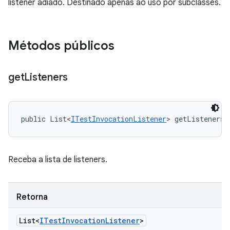
listener adiado. Destinado apenas ao uso por subclasses.
Métodos públicos
get
Listeners
public List<
ITestInvocationListener
> getListeners 
Receba a lista de listeners.
Retorna
List<
ITest
Invocation
Listener
>