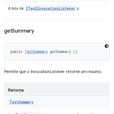
ITest
Invocation
Listener
A lista de
s.
get
Summary
public 
TestSummary
 getSummary ()
Permite que o InvocationListener retorne um resumo.
Retorna
Test
Summary