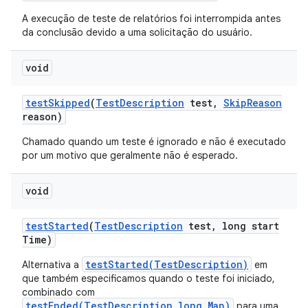
A execução de teste de relatórios foi interrompida antes
da conclusão devido a uma solicitação do usuário.
void
test
Skipped
(
Test
Description
test
,
Skip
Reason
reason)
Chamado quando um teste é ignorado e não é executado
por um motivo que geralmente não é esperado.
void
test
Started
(
Test
Description
test
,
long start
Time)
testStarted(TestDescription)
Alternativa a
em
que também especificamos quando o teste foi iniciado,
combinado com
testEnded(TestDescription,long,Map)
para uma