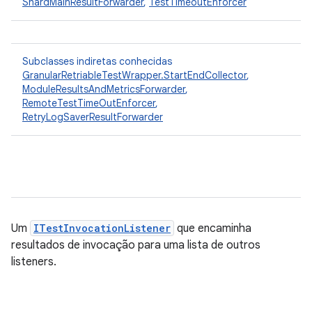
ShardMainResultForwarder
,
TestTimeoutEnforcer
Subclasses indiretas conhecidas
GranularRetriableTestWrapper.StartEndCollector
,
ModuleResultsAndMetricsForwarder
,
RemoteTestTimeOutEnforcer
,
RetryLogSaverResultForwarder
Um
ITestInvocationListener
que encaminha
resultados de invocação para uma lista de outros
listeners.