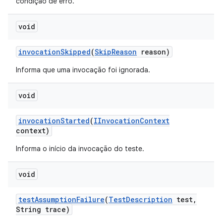
condição de erro.
void
invocation
Skipped
(
Skip
Reason
reason)
Informa que uma invocação foi ignorada.
void
invocation
Started
(
IInvocation
Context
context)
Informa o início da invocação do teste.
void
test
Assumption
Failure
(
Test
Description
test
,
String trace)