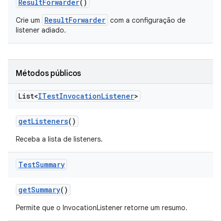
Result
Forwarder
()
ResultForwarder
Crie um
com a configuração de
listener adiado.
Métodos públicos
List<
ITest
Invocation
Listener
>
get
Listeners
()
Receba a lista de listeners.
Test
Summary
get
Summary
()
Permite que o InvocationListener retorne um resumo.