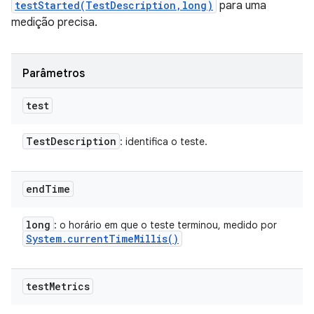
testStarted(TestDescription,long)
para uma
medição precisa.
Parâmetros
test
Test
Description
: identifica o teste.
end
Time
long
: o horário em que o teste terminou, medido por
System
.
current
Time
Millis(
)
test
Metrics