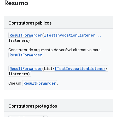
Resumo
Construtores públicos
Result
Forwarder
(
ITest
Invocation
Listener
.
.
.
listeners)
Construtor de argumento de variável alternativo para
ResultForwarder
.
Result
Forwarder
(List<
ITest
Invocation
Listener
>
listeners)
ResultForwarder
Crie um
.
Construtores protegidos