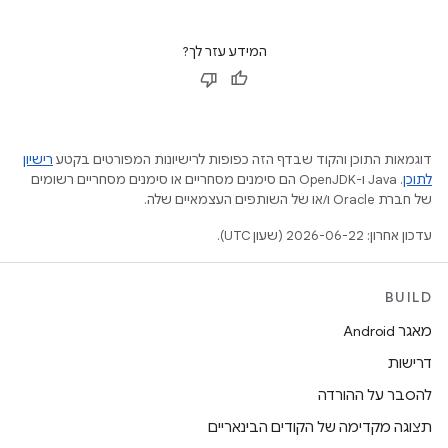
המידע עזר לך?
דוגמאות התוכן והקוד שבדף הזה כפופות לרישיונות המפורטים בקטע
רישיון
לתוכן
.‏ Java ו-OpenJDK הם סימנים מסחריים או סימנים מסחריים רשומים
של חברת Oracle ו/או של השותפים העצמאיים שלה.
עדכון אחרון: 2026-06-22 (שעון UTC).
BUILD
מאגר Android
דרישות
להסבר על ההורדה
תצוגה מקדימה של הקודים הבינאריים