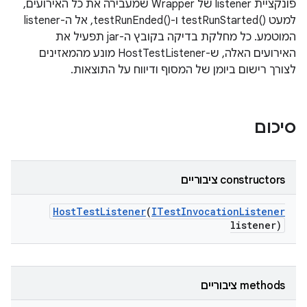
פונקציית listener של Wrapper שמעבירה את כל האירועים,
למעט testRunStarted()‎ ו-testRunEnded()‎, אל ה-listener
המוטמע. כל מחלקת בדיקה בקובץ ה-jar תפעיל את
האירועים האלה, ש-HostTestListener מונע מהמאזינים
לצורך רישום ביומן של המסוף ודיווח על התוצאות.
סיכום
‫constructors ציבוריים
Host
Test
Listener
(
ITest
Invocation
Listener
listener)
‫methods ציבוריים