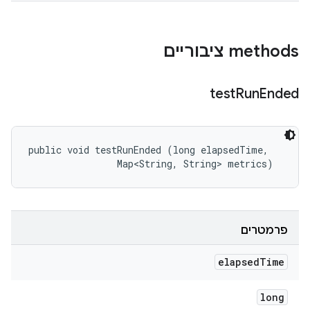
‫methods ציבוריים
test
Run
Ended
public void testRunEnded (long elapsedTime, 

                Map<String, String> metrics)
פרמטרים
elapsed
Time
long