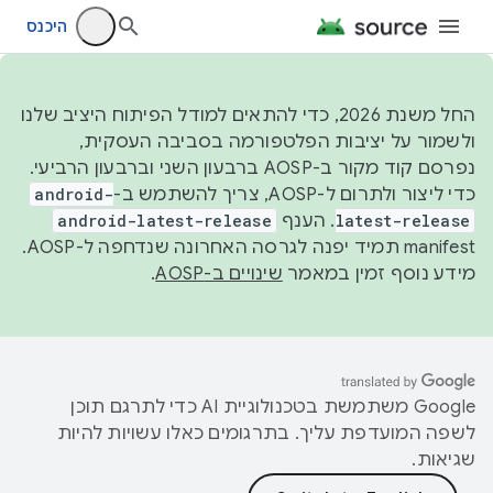
היכנס
החל משנת 2026, כדי להתאים למודל הפיתוח היציב שלנו
ולשמור על יציבות הפלטפורמה בסביבה העסקית,
נפרסם קוד מקור ב-AOSP ברבעון השני וברבעון הרביעי.
כדי ליצור ולתרום ל-AOSP, צריך להשתמש ב-
android-
latest-release
. הענף
android-latest-release
manifest תמיד יפנה לגרסה האחרונה שנדחפה ל-AOSP.
מידע נוסף זמין במאמר
שינויים ב-AOSP
.
‫Google משתמשת בטכנולוגיית AI כדי לתרגם תוכן
לשפה המועדפת עליך. בתרגומים כאלו עשויות להיות
שגיאות.