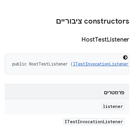
‫constructors ציבוריים
Host
Test
Listener
public HostTestListener (
ITestInvocationListener
 l
פרמטרים
listener
ITest
Invocation
Listener