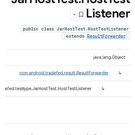
Listener
public class JarHostTest.HostTestListener
extends
ResultForwarder
java.lang.Object
com.android.tradefed.result.ResultForwarder
↳
adefed.testtype.JarHostTest.HostTestListener
↳