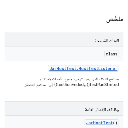
ملخّص
الفئات المُدمجة
class
Jar
Host
Test
.
Host
Test
Listener
مستمع الغلاف الذي يعيد توجيه جميع الأحداث باستثناء
testRunStarted() وtestRunEnded() إلى المستمع المضمّن
وظائف الإنشاء العامة
Jar
Host
Test
()