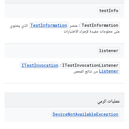
test
Info
Test
Information
Test
Information
: عنصر
الذي يحتوي
على معلومات مفيدة لإجراء الاختبارات
listener
ITest
Invocation
ITest
Invocation
Listener
:
Listener
من نتائج الفحص
عمليات الرمي
Device
Not
Available
Exception