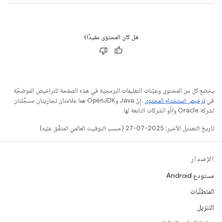
هل كان المحتوى مفيدًا؟
يخضع كل من المحتوى وعيّنات التعليمات البرمجية في هذه الصفحة للتراخيص الموضحّة
في
ترخيص استخدام المحتوى
. إنّ Java وOpenJDK هما علامتان تجاريتان مسجَّلتان
لشركة Oracle و/أو الشركات التابعة لها.
تاريخ التعديل الأخير: 2025-07-27 (حسب التوقيت العالمي المتفَّق عليه)
الإصدار
مستودع Android
المتطلّبات
التنزيل