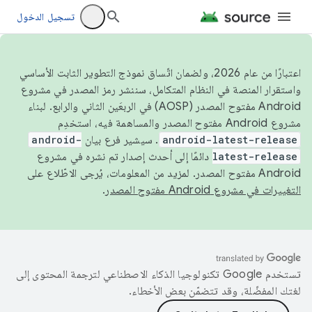
تسجيل الدخول
اعتبارًا من عام 2026، ولضمان اتّساق نموذج التطوير الثابت الأساسي
واستقرار المنصة في النظام المتكامل، سننشر رمز المصدر في مشروع
Android مفتوح المصدر (AOSP) في الربعَين الثاني والرابع. لبناء
مشروع Android مفتوح المصدر والمساهمة فيه، استخدِم
android-latest-release
. سيشير فرع بيان
android-
latest-release
دائمًا إلى أحدث إصدار تم نشره في مشروع
Android مفتوح المصدر. لمزيد من المعلومات، يُرجى الاطّلاع على
التغييرات في مشروع Android مفتوح المصدر
.
تستخدم Google تكنولوجيا الذكاء الاصطناعي لترجمة المحتوى إلى
لغتك المفضّلة، وقد تتضمّن بعض الأخطاء.