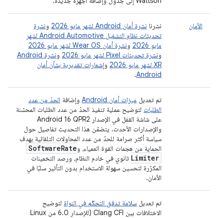
Wattson إلى جدول وإضافة أجهزة جديدة.
الأمان
نشرنا
نشرة أمان Android لشهر مايو 2026
و
نشرة
تحديثات نظام التشغيل Android Automotive لشهر
مايو 2026
و
نشرة أمان Wear OS لشهر مايو 2026
و
نشرة تحديثات Pixel لشهر مايو 2026
و
نشرة Android
XR لشهر مايو 2026
و
إشعارات تقديرية بشأن أمان
.
Android
تم تعديل
ميزات أمان Android
وإضافة
الحدّ من عدد
الطلبات
لتوضيح عملية تنفيذ الحدّ من عدد الطلبات المحسّنة
على شاشة القفل في الإصدار Android 16 QPR2
والإصدارات الأحدث. يتضمّن هذا التحديث تفاصيل حول
سياسة أكثر صرامة للحدّ من عدد المحاولات التلقائية بهدف
Software
Rate
الحماية من هجمات القوة العمياء، و
Limiter
ثانوي في خادم النظام، ورصد التخمينات
المكرّرة لتحسين سهولة الاستخدام بدون التأثير سلبًا في
الأمان.
تم تعديل
سلامة تدفق التحكّم في النواة
لتوضيح
الاختلافات بين Clang CFI (للإصدار 6.0 من Linux