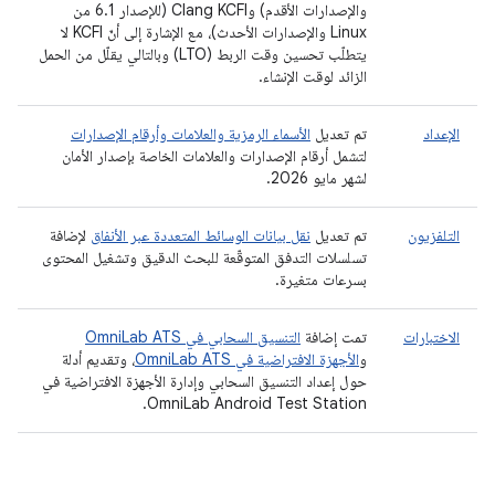
والإصدارات الأقدم) وClang KCFI (للإصدار 6.1 من
Linux والإصدارات الأحدث)، مع الإشارة إلى أنّ KCFI لا
يتطلّب تحسين وقت الربط (LTO) وبالتالي يقلّل من الحمل
الزائد لوقت الإنشاء.
الإعداد
تم تعديل
الأسماء الرمزية والعلامات وأرقام الإصدارات
لتشمل أرقام الإصدارات والعلامات الخاصة بإصدار الأمان
لشهر مايو 2026.
التلفزيون
تم تعديل
نقل بيانات الوسائط المتعددة عبر الأنفاق
لإضافة
تسلسلات التدفق المتوقّعة للبحث الدقيق وتشغيل المحتوى
بسرعات متغيرة.
الاختبارات
تمت إضافة
التنسيق السحابي في OmniLab ATS
و
الأجهزة الافتراضية في OmniLab ATS
، وتقديم أدلة
حول إعداد التنسيق السحابي وإدارة الأجهزة الافتراضية في
OmniLab Android Test Station.