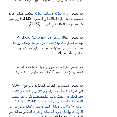
تم تعديل
إدارة الطاقة
و
سياسة الطاقة
لتعكسا عملية إعادة
تصميم خدمة إدارة الطاقة في السيارة (CPMS) وبرنامج
خدمة سياسة الطاقة في السيارة (CPPD).
تم تعديل المقالة
ما هي Android Automotive؟
و
نظام المعلومات والترفيه داخل المركبة
لإضافة روابط
مستندات حول المركبات المحدّدة بالبرامج وتعديل
عناوين وأسلوب IVI.
تم تعديل
نظرة عامة
حول واجهة المستخدم القابلة
للتوسيع لإضافة صور GIF توضّح سلوكيات التنسيق.
تم تعديل مستندات "المركبة المحدّدة بالبرامج" (SDV)
في
المركبة المحدّدة بالبرامج
و
التنزيل والإنشاء والتنفيذ
و
موقع الرمز
و
التطوير على السحابة الإلكترونية
و
إعداد
المؤسسة
و
الوصول إلى مستودعات GitHub
و
تنفيذ
حزمة SOME/IP
و
دليل النشر
و
النشر
و
كتالوجات إشارات
المركبات
و
إنشاء حِزم الخدمات ونشرها
لتعكس عملية نقل
البيانات إلى GitHub وتسهيل الوصول إلى المصدر.