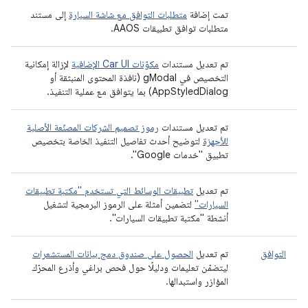
تمت إضافة
متطلبات التوافق مع شاشة السيارة
إلى مستند
متطلبات توافق تطبيقات AAOS.
تم تعديل مستندات
مكوّنات Car UI الإضافية
لإزالة إمكانية
التخصيص في gModal (نافذة المحتوى المنبثقة أو
AppStyledDialog) بما يتوافق مع عملية التنفيذ.
تم تعديل مستندات
رموز تصميم الشركات المصنّعة الأصلية
للأجهزة
لتوضيح أحدث تفاصيل التنفيذ الخاصة بتخصيص
تطبيق "خدمات Google".
تم تعديل
تطبيقات الوسائط التي تستخدم "مكتبة تطبيقات
السيارات"
لتضمين أمثلة على الرموز البرمجية لتشغيل
أنشطة "مكتبة تطبيقات السيارات".
التوافق
تم تعديل
الحصول على صندوق دمج بيانات المستشعرات
ليتضمّن تعليمات ودليلًا حول فحص براغي وأذرع المحرّك
المؤازر واستبدالها.