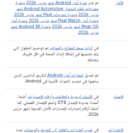
الأمان
تم نشر
نشرة أمان Android لشهر مارس 2026
و
نشرة
تحديثات نظام التشغيل Android Automotive لشهر
مارس 2026
و
نشرة تحديثات Pixel لشهر مارس 2026
و
نشرة أمان Pixel Watch لشهر مارس 2026
و
نشرة أمان
Wear OS لشهر مارس 2026
و
نشرة Android XR لشهر
مارس 2026
.
في
إثبات صحة المفتاح والمعرّف
، تم توضيح الحقول التي
يتم تضمينها في إضافة إثبات الصحة في ظل ظروف
مختلفة.
تم تعديل
إشعارات أمان Android
لتكريم الباحثين الذين
ساهموا في تحديد الثغرات الأمنية في Android.
الإعداد
في
الأسماء الرمزية والعلامات وأرقام الإصدارات
، أضفنا
أعمدة جديدة
لإصدار CTS
و
اسم الإصدار الفصلي
، كما
أضفنا أرقام إصدارات لإصدارات الأمان القديمة لشهر مارس
2026.
الاختبارات
في
تمرير الخيارات والفلاتر إلى الحزمة والوحدات
، تمت