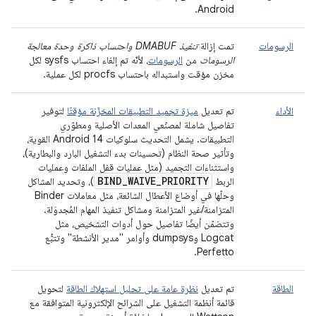
Android.
الرسومات
تمت إزالة
تنفيذ DMABUF واحتساب ذاكرة وحدة معالجة
الرسومات
من
الرسومات
، لأنّه تم إلغاء احتساب sysfs لكل
مخزن مؤقت واستبداله باحتساب procfs لكل عملية.
الأداء
تم تعديل
ميزة تجميد التطبيقات المخزّنة مؤقتًا
لتوفير
تفاصيل شاملة لمصنّعي المعدات الأصلية ومطوّري
التطبيقات. يشمل التحديث سلوكيات Android 14 القوية،
وتأثير صحة النظام (تحسينات بدء التشغيل البارد والبطارية)،
واستثناءات التجميد (مثل عمليات قفل الملفات وعمليات
BIND
_
WAIVE
_
PRIORITY
الربط
)، وتحديد المشاكل
وحلّها في أوضاع الأعطال الشائعة، مثل معاملات Binder
المتزامنة/غير المتزامنة ومشاكل تنفيذ المهام المُجدوَلة.
وتتضمّن أيضًا تفاصيل حول أدوات التشخيص، مثل
Logcat وdumpsys وأوامر "مدير الأنشطة" وتتبُّع
Perfetto.
الطاقة
تم تعديل
نظرة عامة على تحليل استهلاك الطاقة
لتحويل
قائمة أنظمة التشغيل على الشرائح الإلكترونية المتوافقة مع