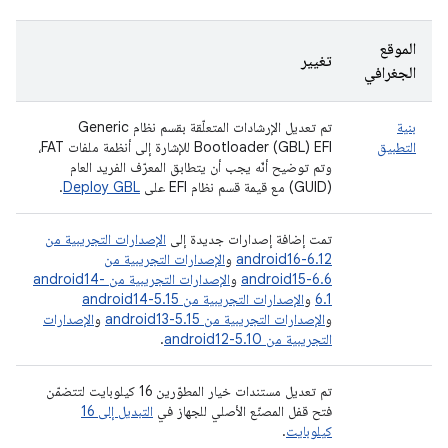
الموقع
تغيير
الجغرافي
بنية
تم تعديل الإرشادات المتعلّقة بقسم نظام Generic
التطبيق
Bootloader (GBL) EFI للإشارة إلى أنظمة ملفات FAT،
وتم توضيح أنّه يجب أن يتطابق المعرّف الفريد العام
(GUID) مع قيمة قسم نظام EFI على
Deploy GBL
.
تمت إضافة إصدارات جديدة إلى
الإصدارات التجريبية من
android16-6.12
و
الإصدارات التجريبية من
android15-6.6
و
الإصدارات التجريبية من android14-
6.1
و
الإصدارات التجريبية من android14-5.15
و
الإصدارات التجريبية من android13-5.15
و
الإصدارات
التجريبية من android12-5.10
.
تم تعديل مستندات خيار المطوّرين 16 كيلوبايت لتتضمّن
فتح قفل المصنّع الأصلي للجهاز في
التبديل إلى 16
كيلوبايت
.