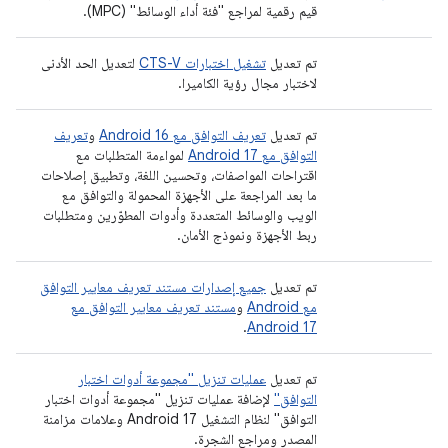
قيم رقمية لمراجع "فئة أداء الوسائط" (MPC).
تم تعديل
تشغيل اختبارات CTS-V
لتعديل الحد الأدنى
لاختبار مجال رؤية الكاميرا.
تم تعديل
تعريف التوافق مع Android 16
و
تعريف
التوافق مع Android 17
لمواءمة المتطلبات مع
اقتراحات المواصفات، وتحسين اللغة، وتطبيق إصلاحات
ما بعد المراجعة على الأجهزة المحمولة والتوافق مع
الويب والوسائط المتعددة وأدوات المطوّرين ومتطلبات
ربط الأجهزة ونموذج الأمان.
تم تعديل
جميع إصدارات مستند تعريف معايير التوافق
مع Android
و
مستند تعريف معايير التوافق مع
.
Android 17
تم تعديل
عمليات تنزيل "مجموعة أدوات اختبار
التوافق"
لإضافة عمليات تنزيل "مجموعة أدوات اختبار
التوافق" لنظام التشغيل Android 17 وعلامات مزامنة
المصدر ومراجع الشجرة.