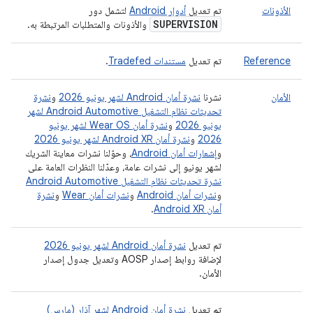
الأذونات
تم تعديل
أدوار Android
لتشمل دور
SUPERVISION
والأذونات والمتطلبات المرتبطة به.
Reference
تم تعديل
مستندات Tradefed
.
الأمان
نشرنا
نشرة أمان Android لشهر يونيو 2026
و
نشرة
تحديثات نظام التشغيل Android Automotive لشهر
يونيو 2026
و
نشرة أمان Wear OS لشهر يونيو
2026
و
نشرة أمان Android XR لشهر يونيو 2026
و
إشعارات أمان Android
، وحوّلنا نشرات معاينة الشريك
لشهر يونيو إلى نشرات عامة، وعدّلنا النظرات العامة على
نشرة تحديثات نظام التشغيل Android Automotive
و
نشرات أمان Android
و
نشرات أمان Wear
و
نشرة
أمان Android XR
.
تم تعديل
نشرة أمان Android لشهر يونيو 2026
لإضافة روابط إصدار AOSP وتعديل جدول إصدار
الأمان.
تم تعديل
نشرة أمان Android لشهر آذار (مارس)