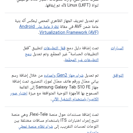
لنواة Linux (LKFT) لأنّه تم إيقافها.
تم تعديل تعريف الجهاز الظاهري المحمي ليعكس أنّه بنية
عامة ضمن AVF في مقالة
نظرة عامة على Android
.
Virtualization Framework (AVF)
السيارات
تمت إضافة دليل دمج
قفل التطبيقات
لتطبيق "قفل
التطبيقات الحساسة" غير المجمَّع، وتم تعديل
دمج
التطبيقات غير المجمَّعة
.
التوافق
تم تعديل
شراء جهاز Gen2 وإعداده
من خلال إضافة رسم
بياني معدّل ورقم هاتف معدّل لمورّد التصنيع. تمت إضافة
جهاز Samsung Galaxy Tab S10 FE إلى القائمة
المسموح بها للأجهزة اللوحية المتوافقة مع ميزة
اختبار صور
الكاميرا باستخدام التشغيل الآلي
.
تمت إضافة مستندات حول منصة Flexi-Tele، وهي منصة
تتيح إجراء اختبارات ITS باستخدام مسافات مختلفة بين
اللوحات لعدسات التقريب، إلى
شراء نظام منصة نمطي
وإعداده
.