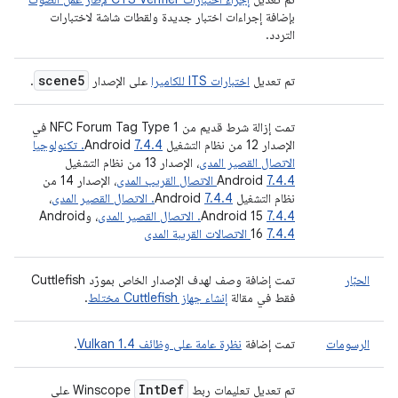
بإضافة إجراءات اختبار جديدة ولقطات شاشة لاختبارات
التردد.
scene5
تم تعديل
اختبارات ITS للكاميرا
على الإصدار
.
تمت إزالة شرط قديم من NFC Forum Tag Type 1 في
الإصدار 12 من نظام التشغيل Android
7.4.4. تكنولوجيا
الاتصال القصير المدى
، الإصدار 13 من نظام التشغيل
7.4.4 الاتصال القريب المدى
Android
، الإصدار 14 من
نظام التشغيل Android
7.4.4. الاتصال القصير المدى
،
7.4.4. الاتصال القصير المدى
Android 15
، وAndroid
7.4.4 الاتصالات القريبة المدى
16
الحبّار
تمت إضافة وصف لهدف الإصدار الخاص بمورّد Cuttlefish
فقط في مقالة
إنشاء جهاز Cuttlefish مختلط
.
الرسومات
تمت إضافة
نظرة عامة على وظائف Vulkan 1.4
.
Int
Def
تم تعديل تعليمات ربط
Winscope على