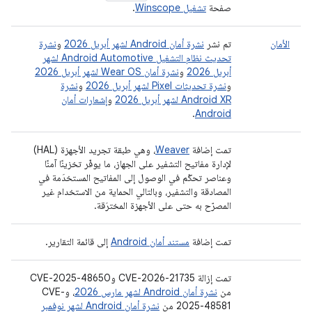
صفحة
تشغيل Winscope
.
الأمان
تم نشر
نشرة أمان Android لشهر أبريل 2026
و
نشرة
تحديث نظام التشغيل Android Automotive لشهر
أبريل 2026
و
نشرة أمان Wear OS لشهر أبريل 2026
و
نشرة تحديثات Pixel لشهر أبريل 2026
و
نشرة
Android XR لشهر أبريل 2026
و
إشعارات أمان
.
Android
تمت إضافة
Weaver
، وهي طبقة تجريد الأجهزة (HAL)
لإدارة مفاتيح التشفير على الجهاز، ما يوفّر تخزينًا آمنًا
وعناصر تحكّم في الوصول إلى المفاتيح المستخدَمة في
المصادقة والتشفير، وبالتالي الحماية من الاستخدام غير
المصرّح به حتى على الأجهزة المخترَقة.
تمت إضافة
مستند أمان Android
إلى قائمة التقارير.
تمت إزالة CVE-2026-21735 وCVE-2025-48650
من
نشرة أمان Android لشهر مارس 2026
، وCVE-
2025-48581 من
نشرة أمان Android لشهر نوفمبر