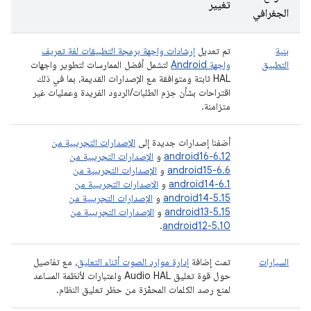
تغيير
الجغرافي
بنية
تم تعديل
إرشادات واجهة برمجة التطبيقات لغة تعريف
التطبيق
واجهة Android
لتشمل أفضل الممارسات لتطوير واجهات
HAL ثابتة ومتوافقة مع الإصدارات القديمة، بما في ذلك
اقتراحات بشأن حِزم الطلبات/الردود الفريدة وعمليات غير
متزامنة.
أضفنا إصدارات جديدة إلى
الإصدارات التجريبية من
android16-6.12
و
الإصدارات التجريبية من
android15-6.6
و
الإصدارات التجريبية من
android14-6.1
و
الإصدارات التجريبية من
android14-5.15
و
الإصدارات التجريبية من
android13-5.15
و
الإصدارات التجريبية من
.
android12-5.10
السيارات
تمت إضافة
إدارة موارد الصوت أثناء التعليق
، مع تفاصيل
حول قوة تعليق Audio HAL واعتبارات لأنظمة المساعد
لمنع رصد الكلمات المحفّزة من حظر تعليق النظام.