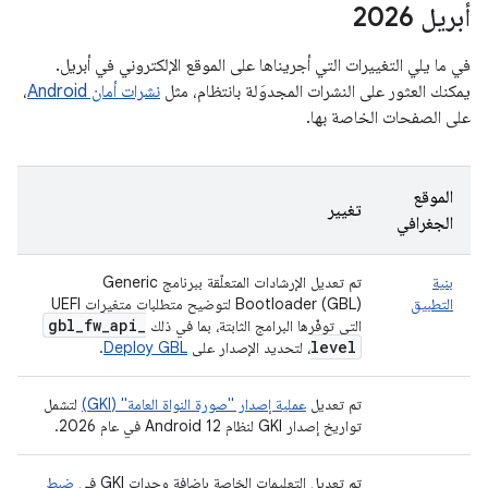
أبريل 2026
في ما يلي التغييرات التي أجريناها على الموقع الإلكتروني في أبريل.
يمكنك العثور على النشرات المجدوَلة بانتظام، مثل
نشرات أمان Android
،
على الصفحات الخاصة بها.
الموقع
تغيير
الجغرافي
بنية
تم تعديل الإرشادات المتعلّقة ببرنامج Generic
التطبيق
Bootloader (GBL) لتوضيح متطلبات متغيرات UEFI
gbl
_
fw
_
api
_
التي توفّرها البرامج الثابتة، بما في ذلك
level
، لتحديد الإصدار على
Deploy GBL
.
تم تعديل
عملية إصدار "صورة النواة العامة" (GKI)
لتشمل
تواريخ إصدار GKI لنظام Android 12 في عام 2026.
تم تعديل التعليمات الخاصة بإضافة وحدات GKI في
ضبط