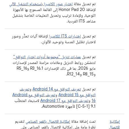
تم تعديل مقالة
اختبار صور الكاميرا باستخدام التشغيل الآلي
لإضافة Honor Pad 20 إلى القائمة المسموح بها للأجهزة
اللوحية، ولإعادة ترتيب وتعديل التعليمات الخاصة بتشغيل
مشاهد ITS الفردية.
تم تعديل
اختبارات ITS للكاميرا
لإضافة آليات تعذُّر وصور
لاختبار تظليل العدسة وتوحيد الألوان.
تم تعديل
عمليات تنزيل "مجموعة أدوات اختبار التوافق"
لتتضمّن روابط التنزيل وعلامات مزامنة المصدر لإصدارات
مايو 2026، بما في ذلك الإصدارات 16.1_R3 و16_R5
و15_R8 و14_R12.
تم تعديل
تعريف التوافق مع Android 14
و
تعريف
التوافق مع Android 15
و
تعريف التوافق مع Android
16
و
تعريف التوافق مع Android 17
لاستبعاد المتطلّب
9.1 [C-5-1] لأجهزة Automotive.
إمكانية
تمت إضافة مقالة
إمكانية الاتصال بالقمر الصناعي
لتقديم
الاتصال
نظرة عامة على إمكانية الاتصال بالقمر الصناعي على