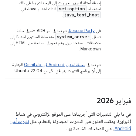
إضافة أمثلة لتمرير الخيارات إلى الوحدات، بما في ذلك
set-option
استخدام
لفئات اختبار Java في
java
_
test
_
host
.
في
Rescue Party
، تم تعديل أمر ADB لتفعيل حلقة
system
_
server
تعطل
منخفضة المستوى استنادًا إلى
ملاحظات المستخدمين، وتم تحويل الصفحة من HTML إلى
Markdown.
تم تعديل
محطة اختبار Android في OmniLab
للإشارة
إلى أنّ برنامج التثبيت يتوافق الآن مع Ubuntu 22.04.
فبراير 2026
في ما يلي التغييرات التي أجريناها على الموقع الإلكتروني في شباط
(فبراير). يمكنك العثور على النشرات المجدوَلة بانتظام، مثل
نشرات أمان
Android
، على الصفحات الخاصة بها.