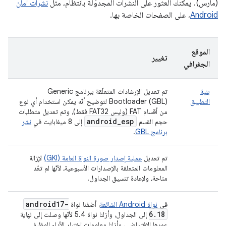
(مارس). يمكنك العثور على النشرات المجدوَلة بانتظام، مثل
نشرات أمان
Android
، على الصفحات الخاصة بها.
الموقع
تغيير
الجغرافي
بنية
تم تعديل الإرشادات المتعلّقة ببرنامج Generic
التطبيق
Bootloader (GBL) لتوضيح أنّه يمكن استخدام أي نوع
من أقسام FAT (وليس FAT32 فقط)، وتم تعديل متطلبات
android
_
esp
حجم القسم
إلى 8 ميغابايت في
نشر
برنامج GBL
.
تم تعديل
عملية إصدار صورة النواة العامة (GKI)
لإزالة
المعلومات المتعلقة بالإصدارات الأسبوعية، لأنّها لم تعُد
متاحة، ولإعادة تنسيق الجداول.
android17-
في
نواة Android الشائعة
، أضفنا نواة
6
.
18
إلى الجداول، وأزلنا نواة 5.4 لأنّها وصلت إلى نهاية
عمرها الافتراضي، وأزلنا معلومات اختبار الأداء الوظيفي