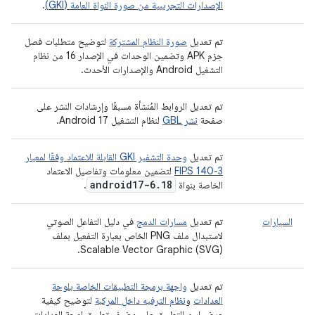
الإصدارات التجريبية من صورة النواة العامة (GKI)
.
تم تعديل
صورة النظام المشتركة
لتوضيح متطلبات فصل
حِزم APK وتضمين الوحدات في الإصدار 16 من نظام
التشغيل Android والإصدارات الأحدث.
تم تعديل الروابط المُنشأة مسبقًا وإرشادات النشر على
صفحة
نشر GBL
لنظام التشغيل Android 17.
تم تعديل
وحدة التشفير GKI القابلة للاعتماد وفقًا لمعيار
FIPS 140-3
لتضمين معلومات وتفاصيل الاعتماد
android17-6
.
18
الخاصة بنواة
.
السيارات
تم تعديل
مسارات الدمج
في دليل التفاعل الصوتي
لاستبدال ملف PNG الخاص بعبارة التفعيل بملف
Scalable Vector Graphic (SVG).
تم تعديل
واجهة برمجة التطبيقات الخاصة بلوحة
العدادات
و
نظام الترفيه داخل المركبة
لتوضيح كيفية
عرض اسم التطبيق على مضيف تطبيق لوحة العدادات.