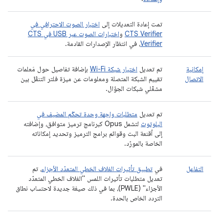
تمت إعادة التعديلات إلى
اختبار الصوت الاحترافي في
CTS Verifier
و
اختبارات الصوت عبر USB في CTS
Verifier
، في انتظار الإصدارات القادمة.
إمكانية
تم تعديل
اختيار شبكة Wi-Fi
بإضافة تفاصيل حول مَعلمات
الاتصال
تقييم الشبكة المتصلة ومعلومات عن ميزة فلتر التنقّل بين
مشغّلي شبكات الجوّال.
تم تعديل
متطلبات واجهة وحدة تحكّم المضيف في
البلوتوث
لتشمل Opus كبرنامج ترميز متوافق، وإضافته
إلى أقنعة البت وقوائم برامج الترميز وتحديد إمكاناته
الخاصة بالمورّد.
التفاعل
في
تطبيق تأثيرات الغلاف الخطي المتعدّد الأجزاء
، تم
تعديل متطلبات تأثيرات اللمس "الغلاف الخطي المتعدّد
الأجزاء" (PWLE)، بما في ذلك صيغة جديدة لاحتساب نطاق
التردد الخاص بالحدة.