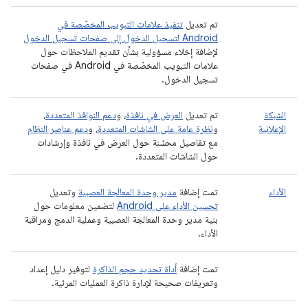
تم تعديل
تنفيذ علامات التبويب المخصّصة في
Android لتسجيل الدخول إلى صفحات تسجيل الدخول
لإضافة إخلاء مسؤولية بشأن تقديم الملاحظات حول
علامات التبويب المخصّصة في Android في صفحات
تسجيل الدخول.
الشبكة
تم تعديل
العرض في نافذة
، و
دعم النوافذ المتعددة
،
الإعلانية
و
نظرة عامة على الشاشات المتعددة
، و
دعم عناصر النظام
مع تفاصيل محسّنة حول العرض في نافذة وإرشادات
حول الشاشات المتعددة.
الأداء
تمت إضافة
مدير وحدة المعالجة العصبية
وتعديل
تحسين الأداء على Android
لتضمين معلومات حول
بنية مدير وحدة المعالجة العصبية وعملية الدمج ومراقبة
الأداء.
تمت إضافة
أداة تحديد حجم الذاكرة
لتوفير دليل إعداد
وتعريفات صحيحة لإدارة ذاكرة العمليات المرئية.