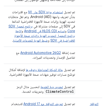
تم تعديل
استخدام بوابة SDV على IVI
مع اقتراحات
بشأن تعريف واجهة Android (AID)، وتم نقل متطلبات
تحديد الهوية وإثبات صحة الأجهزة الافتراضية الشائعة
في SDV إلى صفحات مشتركة في
برنامج تحميل SDV
Core
و
تسليم HLOS CDI في Android
و
إتاحة
برنامج التحميل لتحديد الهوية وإثبات صحة الأجهزة
الافتراضية في SDV
و
ضبط الهوية للخدمات الأصلية
.
تمت إضافة
Android Automotive 26Q2
مع
تفاصيل الإصدار وتحديثات الميزات.
تم تعديل
حالة الشبكة المتداخلة وتوفيرها
لإضافة أشكال
توضّح مسارات توفير شهادات صحة الأجهزة الافتراضية.
تم تعديل
تحديد بنية الخدمة
لتحسين مثال الرمز
Climate
Control
وتعريفات الخدمة.
التوافق
تم تعديل
تعريف التوافق مع Android 17
لاستخدام