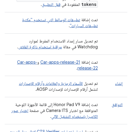
tokens
المفقودة في
قفل التطبيق
.
تمت إضافة
تطبيقات الوسائط التي تستخدم "مكتبة
تطبيقات السيارات"
.
تم تعديل مسار إعداد الاستخدام المفرط لموارد
Watchdog في مقالة
مراقبة استخدام ذاكرة الفلاش
.
تمت إضافة
Car-apps-release-21
و
Car-apps-
.
release-22
إنشاء
تم تعديل
الأسماء الرمزية والعلامات وأرقام الإصدارات
لتشمل أرقام الإصدارات لإصدارات AOSP.
التوافق
تمت إضافة Honor Pad V9 إلى قائمة الأجهزة اللوحية
المتوافقة مع اختبار Camera ITS في صفحة
اختبار صور
الكاميرا باستخدام التشغيل الآلي
.
تم تعديل
إجراء اختبارات CTS Verifier لإطار عمل الصوت