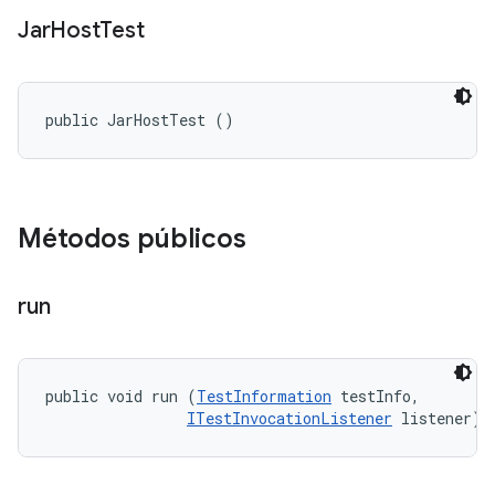
Jar
Host
Test
public JarHostTest ()
Métodos públicos
run
public void run (
TestInformation
 testInfo, 

ITestInvocationListener
 listener)