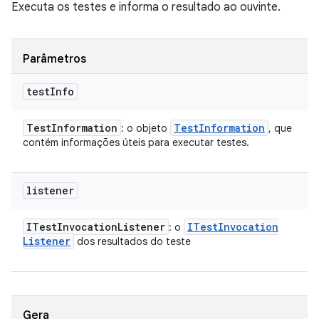
Executa os testes e informa o resultado ao ouvinte.
Parâmetros
test
Info
Test
Information
Test
Information
: o objeto
, que
contém informações úteis para executar testes.
listener
ITest
Invocation
Listener
ITest
Invocation
: o
Listener
dos resultados do teste
Gera