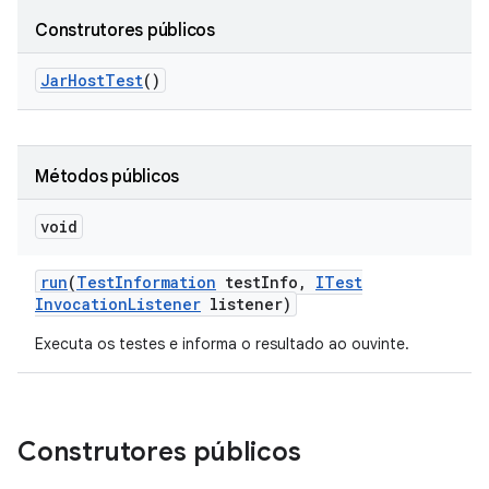
Construtores públicos
Jar
Host
Test
()
Métodos públicos
void
run
(
Test
Information
test
Info
,
ITest
Invocation
Listener
listener)
Executa os testes e informa o resultado ao ouvinte.
Construtores públicos