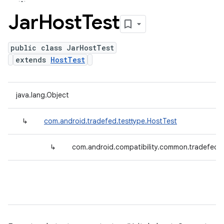
Jar
Host
Test
public class JarHostTest
extends
HostTest
java.lang.Object
↳
com.android.tradefed.testtype.HostTest
↳
com.android.compatibility.common.tradefed.t