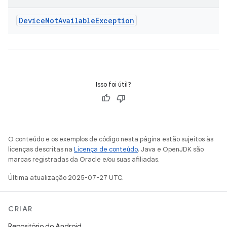
Device
Not
Available
Exception
Isso foi útil?
O conteúdo e os exemplos de código nesta página estão sujeitos às
licenças descritas na
Licença de conteúdo
. Java e OpenJDK são
marcas registradas da Oracle e/ou suas afiliadas.
Última atualização 2025-07-27 UTC.
CRIAR
Repositório do Android