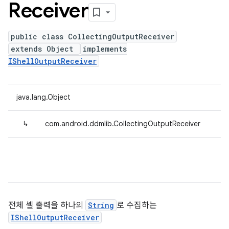
Receiver
public class CollectingOutputReceiver
extends Object
implements
IShellOutputReceiver
java.lang.Object
↳
com.android.ddmlib.CollectingOutputReceiver
전체 셸 출력을 하나의
String
로 수집하는
IShellOutputReceiver