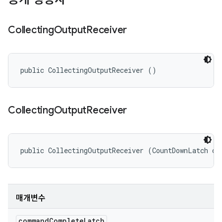
Collecting
Output
Receiver
public CollectingOutputReceiver ()
Collecting
Output
Receiver
public CollectingOutputReceiver (CountDownLatch co
매개변수
command
Complete
Latch