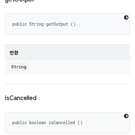
public String getOutput ()
반환
String
is
Cancelled
public boolean isCancelled ()