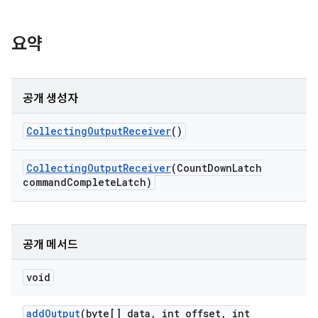
요약
공개 생성자
Collecting
Output
Receiver
()
Collecting
Output
Receiver
(Count
Down
Latch
command
Complete
Latch)
공개 메서드
void
add
Output
(byte[] data
,
int offset
,
int