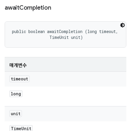
await
Completion
public boolean awaitCompletion (long timeout, 

                TimeUnit unit)
매개변수
timeout
long
unit
Time
Unit