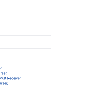
r
,
rser
,
MultiReceiver
,
arser
,