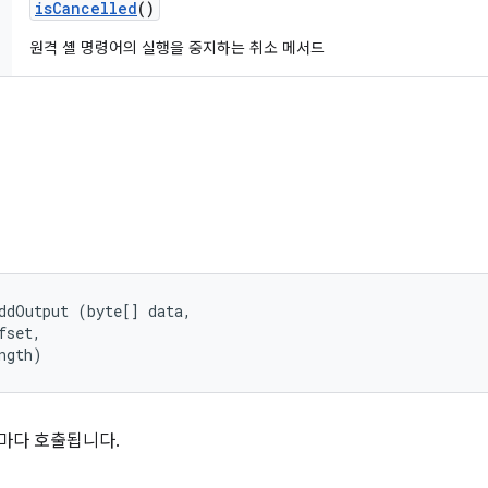
is
Cancelled
()
원격 셸 명령어의 실행을 중지하는 취소 메서드
ddOutput (byte[] data, 

set, 

ngth)
때마다 호출됩니다.