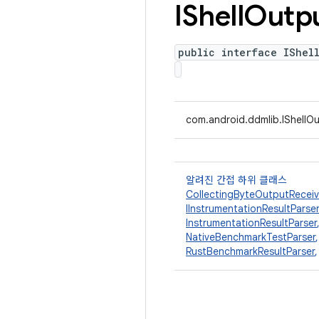
IShell
Outp
public interface IShel
com.android.ddmlib.IShellO
알려진 간접 하위 클래스
CollectingByteOutputReceiv
IInstrumentationResultParser
InstrumentationResultParser
NativeBenchmarkTestParser
RustBenchmarkResultParser