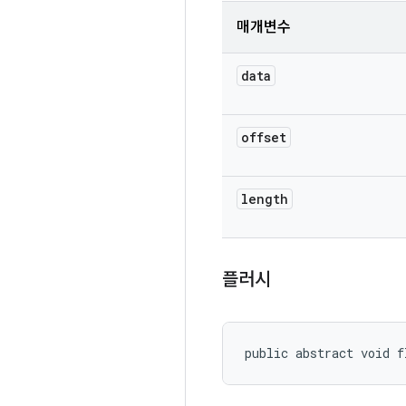
매개변수
data
offset
length
플러시
public abstract void f