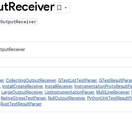
ut
Receiver
lOutputReceiver
utputReceiver
er
,
CollectingOutputReceiver
,
GTestListTestParser
,
GTestResultParse
,
InstallCreateReceiver
,
InstallReceiver
,
InstrumentationProtoResultPa
,
LargeOutputReceiver
,
ListInstrumentationParser
,
MultiLineReceiver
,
,
NativeStressTestParser
,
NullOutputReceiver
,
PythonUnitTestResultP
,
RustTestResultParser