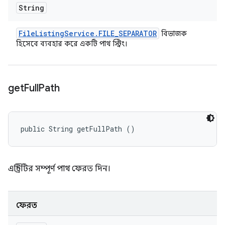
String
File
Listing
Service
.
FILE
_
SEPARATOR
বিভাজক
হিসেবে ব্যবহার করে একটি পাথ স্ট্রিং।
get
Full
Path
public String getFullPath ()
এন্ট্রিটির সম্পূর্ণ পাথ ফেরত দিন।
ফেরত