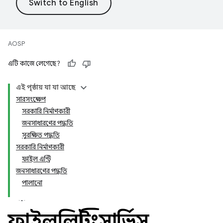
AOSP
এটি কাজে লেগেছে?
এই পৃষ্ঠায় যা যা আছে
সারসংক্ষেপ
সরকারি নির্মাণকারী
জনসাধারণের পদ্ধতি
সুরক্ষিত পদ্ধতি
সরকারি নির্মাণকারী
ফাইল এন্ট্রি
জনসাধারণের পদ্ধতি
পালানো
ফাইললিস্টিংসার্ভিস
.