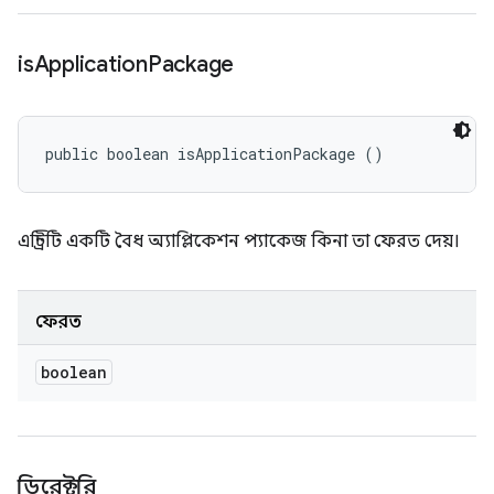
is
Application
Package
public boolean isApplicationPackage ()
এন্ট্রিটি একটি বৈধ অ্যাপ্লিকেশন প্যাকেজ কিনা তা ফেরত দেয়।
ফেরত
boolean
ডিরেক্টরি