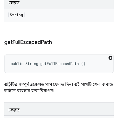
ফেরত
String
get
Full
Escaped
Path
public String getFullEscapedPath ()
এন্ট্রিটির সম্পূর্ণ এস্কেপড পাথ ফেরত দিন। এই পাথটি শেল কমান্ড
লাইনে ব্যবহার করা নিরাপদ।
ফেরত