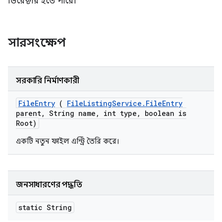
ডিরেক্টরি হতে পারে।
সারসংক্ষেপ
সরকারি নির্মাণকারী
File
Entry
(
File
Listing
Service
.
File
Entry
parent
,
String name
,
int type
,
boolean is
Root)
একটি নতুন ফাইল এন্ট্রি তৈরি করে।
জনসাধারণের পদ্ধতি
static String