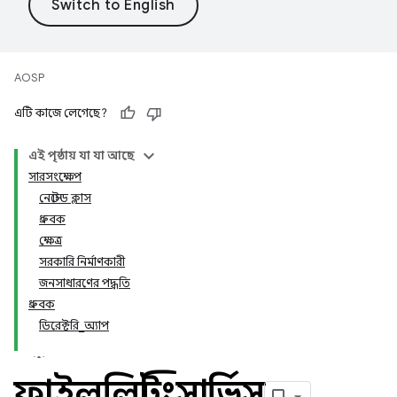
AOSP
এটি কাজে লেগেছে?
এই পৃষ্ঠায় যা যা আছে
সারসংক্ষেপ
নেস্টেড ক্লাস
ধ্রুবক
ক্ষেত্র
সরকারি নির্মাণকারী
জনসাধারণের পদ্ধতি
ধ্রুবক
ডিরেক্টরি_অ্যাপ
ফাইললিস্টিংসার্ভিস