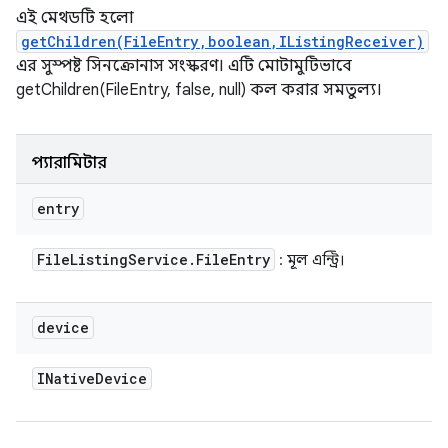
এই মেথডটি হলো
getChildren(FileEntry,boolean,IListingReceiver)
এর সুস্পষ্ট সিনক্রোনাস সংস্করণ। এটি মোটামুটিভাবে
getChildren(FileEntry, false, null) কল করার সমতুল্য।
প্যারামিটার
entry
File
Listing
Service
.
File
Entry
: মূল এন্ট্রি।
device
INative
Device