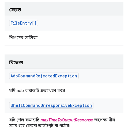
ফেরত
File
Entry[]
শিশুদের তালিকা
নিক্ষেপ
Adb
Command
Rejected
Exception
যদি adb কমান্ডটি প্রত্যাখ্যান করে।
Shell
Command
Unresponsive
Exception
যদি শেল কমান্ডটি
maxTimeToOutputResponse
অপেক্ষা দীর্ঘ
সময় ধরে কোনো আউটপুট না পাঠায়।