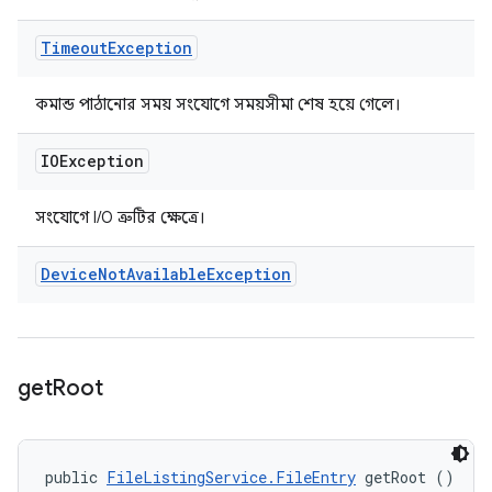
Timeout
Exception
কমান্ড পাঠানোর সময় সংযোগে সময়সীমা শেষ হয়ে গেলে।
IOException
সংযোগে I/O ত্রুটির ক্ষেত্রে।
Device
Not
Available
Exception
get
Root
public 
FileListingService.FileEntry
 getRoot ()