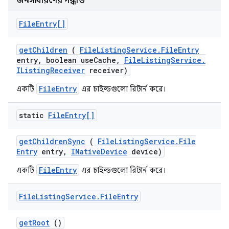
জনসাধারণের পদ্ধতি
File
Entry[]
get
Children
(
File
Listing
Service
.
File
Entry
entry
,
boolean use
Cache
,
File
Listing
Service
.
IListing
Receiver
receiver)
FileEntry
একটি
এর চাইল্ডগুলো রিটার্ন করে।
static
File
Entry[]
get
Children
Sync
(
File
Listing
Service
.
File
Entry
entry
,
INative
Device
device)
FileEntry
একটি
এর চাইল্ডগুলো রিটার্ন করে।
File
Listing
Service
.
File
Entry
get
Root
()