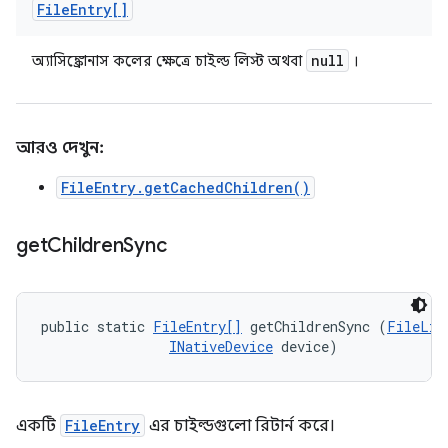
File
Entry[]
null
অ্যাসিঙ্ক্রোনাস কলের ক্ষেত্রে চাইল্ড লিস্ট অথবা
।
আরও দেখুন:
FileEntry.getCachedChildren()
get
Children
Sync
public static 
FileEntry[]
 getChildrenSync (
FileLis
INativeDevice
 device)
একটি
FileEntry
এর চাইল্ডগুলো রিটার্ন করে।